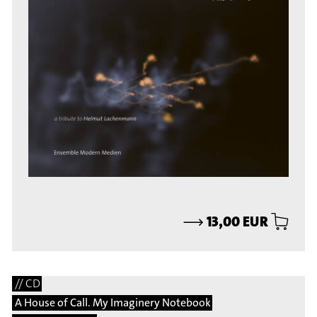
⟶
13,00 EUR
// CD
A House of Call. My Imaginery Notebook