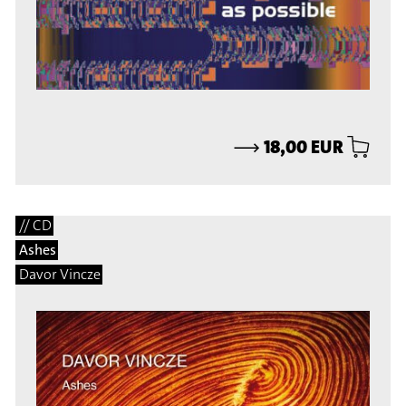
⟶
18,00 EUR
// CD
Ashes
Davor Vincze