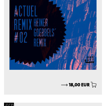
⟶
18,00 EUR
// CD