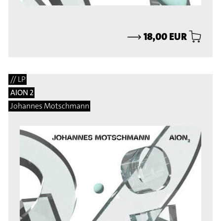
⟶
18,00 EUR
// LP
AION 2
Johannes Motschmann