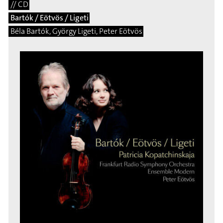
// CD
Bartók / Eötvös / Ligeti
Béla Bartók, György Ligeti, Peter Eötvös