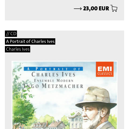
⟶
23,00 EUR
// CD
A Portrait of Charles Ives
Charles Ives