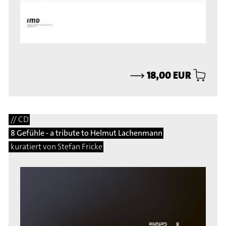
⟶
18,00 EUR
// CD
8 Gefühle - a tribute to Helmut Lachenmann
kuratiert von Stefan Fricke