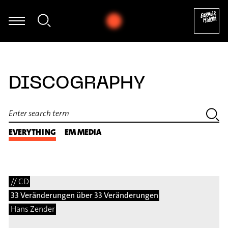
eping - aus: The Yellow Shark (Arr. Ali N. Askin) (1992) [excerpt]
DISCOGRAPHY
EVERYTHING
EM MEDIA
// CD
33 Veränderungen über 33 Veränderungen
Hans Zender