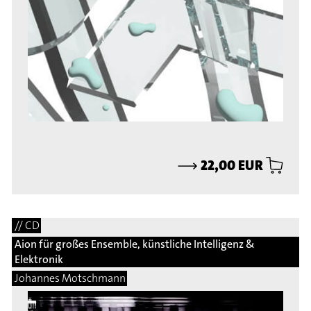
⟶
22,00 EUR
// CD
Aion für großes Ensemble, künstliche Intelligenz &
Elektronik
Johannes Motschmann