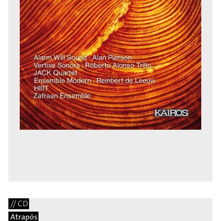
// CD
Atrapós