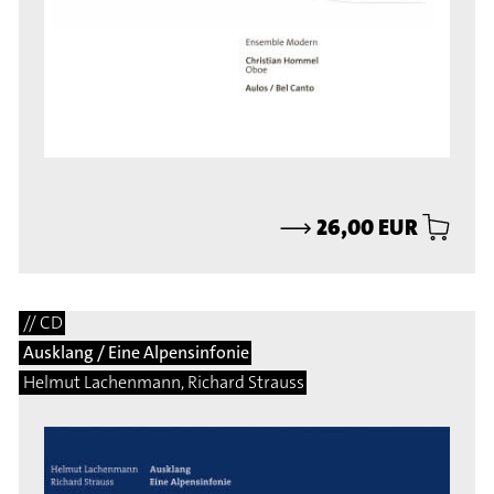
⟶
26,00 EUR
// CD
Ausklang / Eine Alpensinfonie
Helmut Lachenmann, Richard Strauss