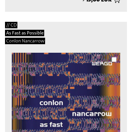
// CD
As Fast as Possible
Conlon Nancarrow