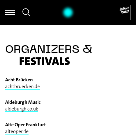
e Dierksen - Folke Rabe: Basta für Posaune solo (1982) [excerpt]
ORGANIZERS &
FESTIVALS
Acht Brücken
achtbruecken.de
Aldeburgh Music
aldeburgh.co.uk
Alte Oper Frankfurt
alteoper.de