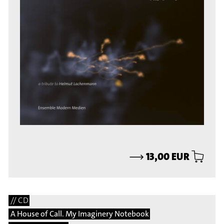
⟶
13,00 EUR
// CD
A House of Call. My Imaginery Notebook