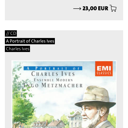
⟶
23,00 EUR
// CD
A Portrait of Charles Ives
Charles Ives