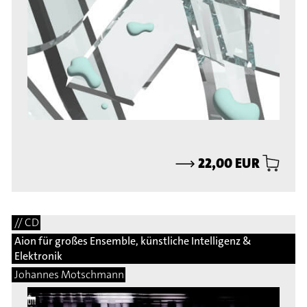
⟶
22,00 EUR
// CD
Aion für großes Ensemble, künstliche Intelligenz &
Elektronik
Johannes Motschmann