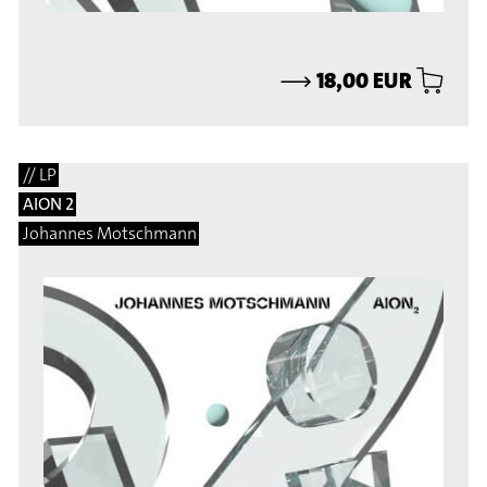
⟶
18,00 EUR
// LP
AION 2
Johannes Motschmann