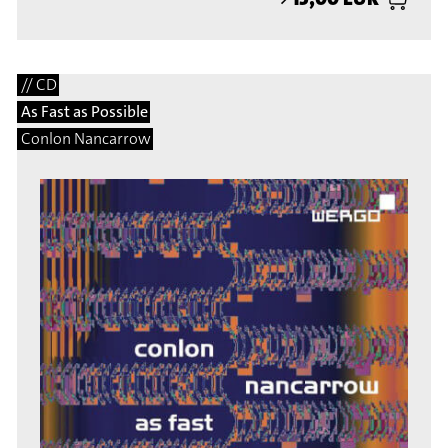
// CD
As Fast as Possible
Conlon Nancarrow