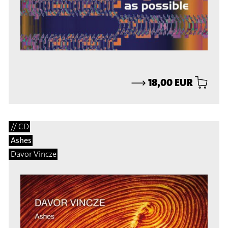
⟶
18,00 EUR
// CD
Ashes
Davor Vincze