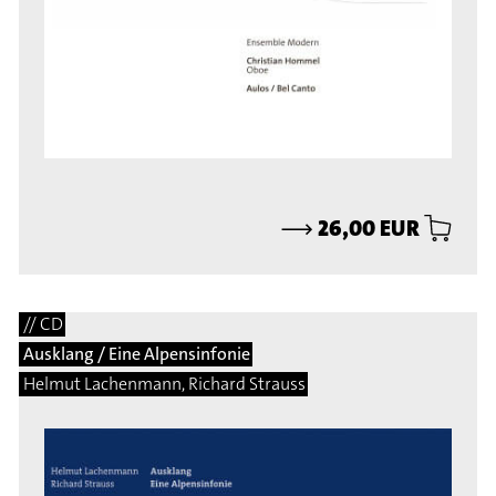
⟶
26,00 EUR
// CD
Ausklang / Eine Alpensinfonie
Helmut Lachenmann, Richard Strauss