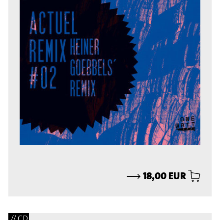
⟶
18,00 EUR
// CD