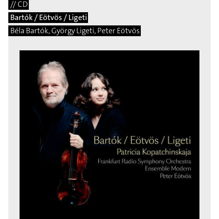
// CD
Bartók / Eötvös / Ligeti
Béla Bartók, György Ligeti, Peter Eötvös