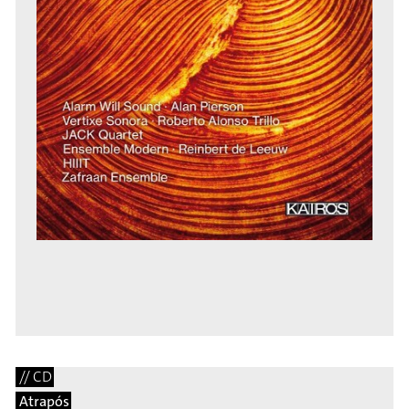
// CD
Atrapós