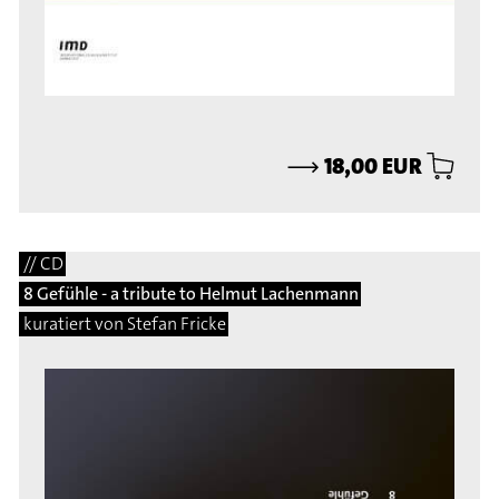
⟶
18,00 EUR
// CD
8 Gefühle - a tribute to Helmut Lachenmann
kuratiert von Stefan Fricke