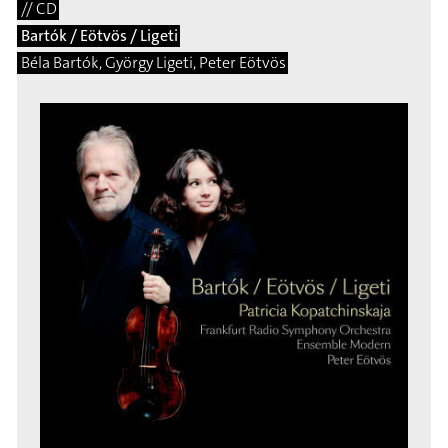
// CD
Bartók / Eötvös / Ligeti
Béla Bartók, György Ligeti, Peter Eötvös