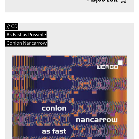
// CD
As Fast as Possible
Conlon Nancarrow