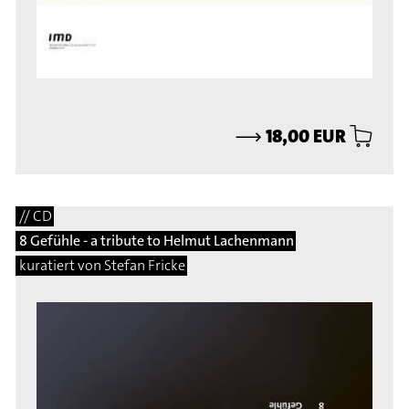
⟶
18,00 EUR
// CD
8 Gefühle - a tribute to Helmut Lachenmann
kuratiert von Stefan Fricke