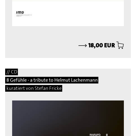
⟶
18,00 EUR
// CD
8 Gefühle - a tribute to Helmut Lachenmann
kuratiert von Stefan Fricke