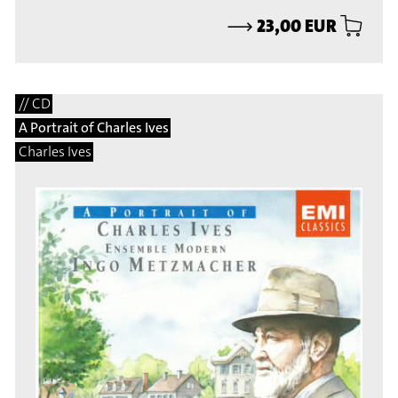
⟶
23,00 EUR
// CD
A Portrait of Charles Ives
Charles Ives