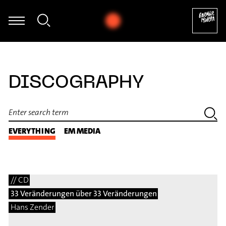
eping - aus: The Yellow Shark (Arr. Ali N. Askin) (1992) [excerpt]
DISCOGRAPHY
EVERYTHING
EM MEDIA
// CD
33 Veränderungen über 33 Veränderungen
Hans Zender