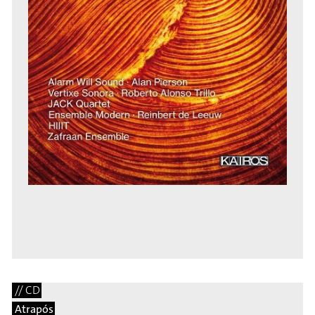
// CD
Atrapós