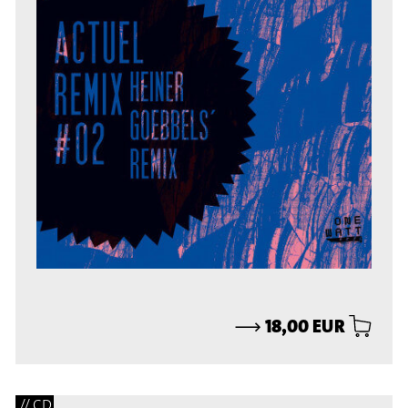
⟶
18,00 EUR
// CD