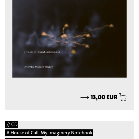
⟶
13,00 EUR
// CD
A House of Call. My Imaginery Notebook