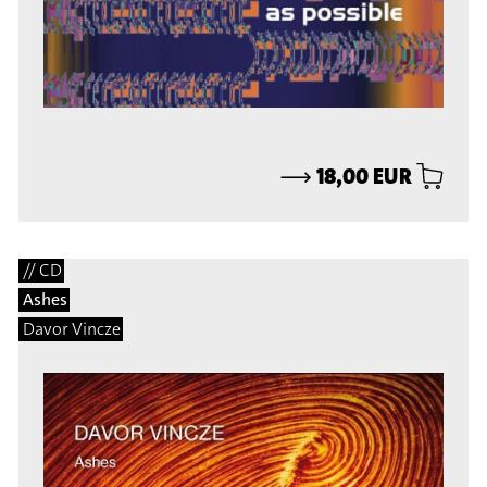
⟶
18,00 EUR
// CD
Ashes
Davor Vincze