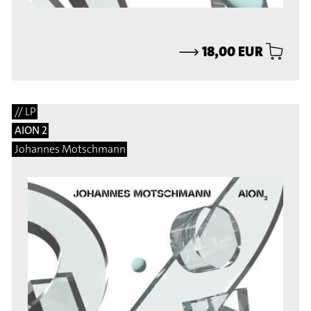
⟶
18,00 EUR
// LP
AION 2
Johannes Motschmann