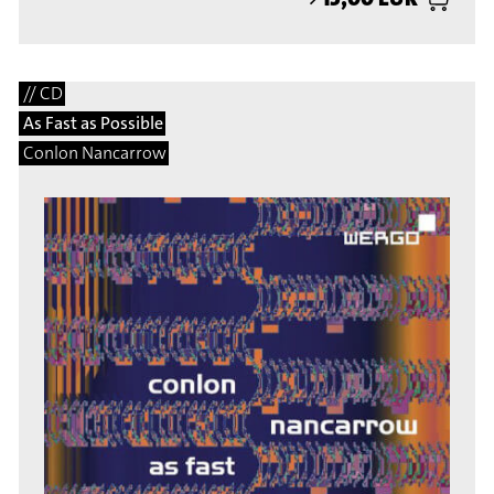
// CD
As Fast as Possible
Conlon Nancarrow