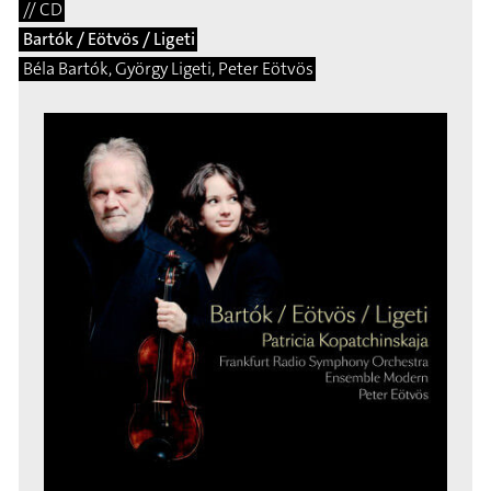
// CD
Bartók / Eötvös / Ligeti
Béla Bartók, György Ligeti, Peter Eötvös