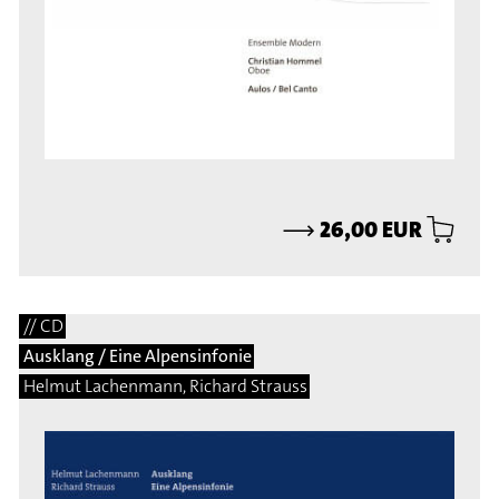
⟶
26,00 EUR
// CD
Ausklang / Eine Alpensinfonie
Helmut Lachenmann, Richard Strauss