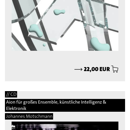
⟶
22,00 EUR
// CD
Aion für großes Ensemble, künstliche Intelligenz &
Elektronik
Johannes Motschmann