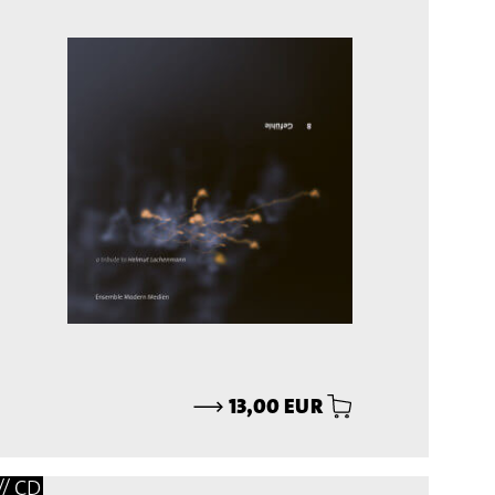
⟶
13,00 EUR
// CD