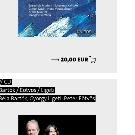
⟶
20,00 EUR
// CD
Bartók / Eötvös / Ligeti
Béla Bartók, György Ligeti, Peter Eötvös