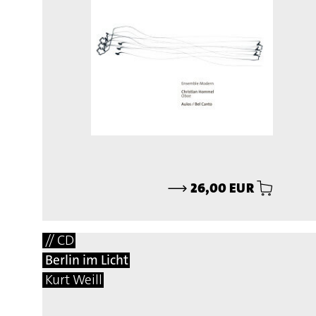
⟶
26,00 EUR
// CD
Berlin im Licht
Kurt Weill