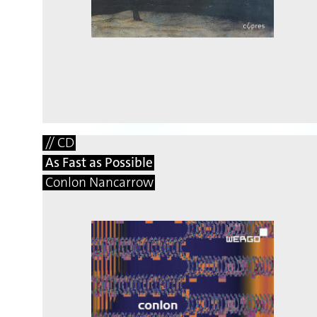
// CD
As Fast as Possible
Conlon Nancarrow