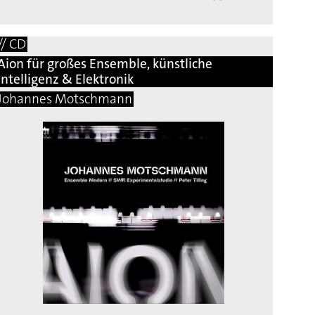
// CD
Aion für großes Ensemble, künstliche
Intelligenz & Elektronik
Johannes Motschmann