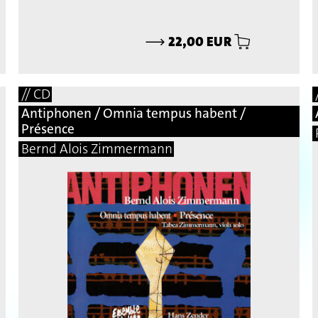
⟶
22,00 EUR
// CD
Antiphonen / Omnia tempus habent /
Présence
Bernd Alois Zimmermann