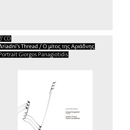
// CD
Ariadni’s Thread / Ο μίτος της Αριάδνης
Portrait Giorgos Panagiotidis