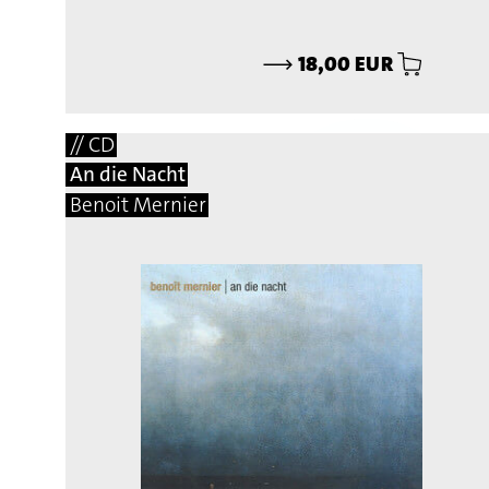
⟶
18,00 EUR
// CD
An die Nacht
Benoit Mernier