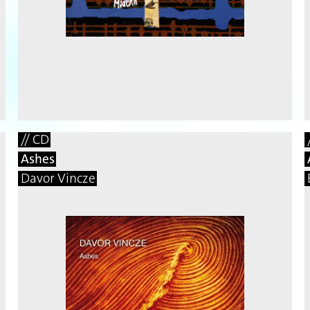
// CD
Ashes
Davor Vincze