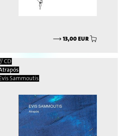
⟶
13,00 EUR
// CD
Atrapós
Evis Sammoutis