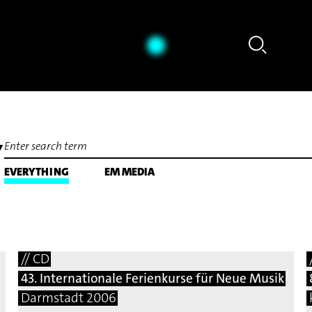
Sava Stoianov - Edison Denissow: Solo für Trompete (1972)
Y
EVERYTHING
EM MEDIA
// CD
43. Internationale Ferienkurse für Neue Musik
Darmstadt 2006