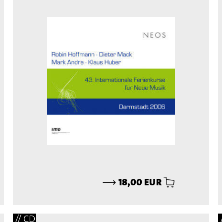
⟶
18,00 EUR
// CD