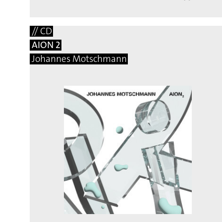
// CD
AION 2
Johannes Motschmann