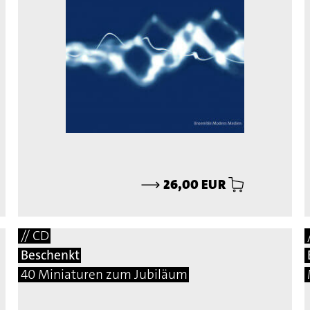
⟶
26,00 EUR
// CD
Beschenkt
40 Miniaturen zum Jubiläum