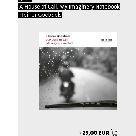
A House of Call. My Imaginery Notebook
Heiner Goebbels
⟶
23,00 EUR