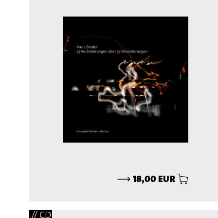
⟶
18,00 EUR
// CD