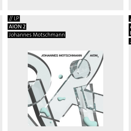
// LP
AION 2
Johannes Motschmann