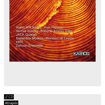
// CD
Atrapós