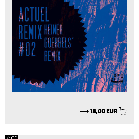
⟶
18,00 EUR
// CD