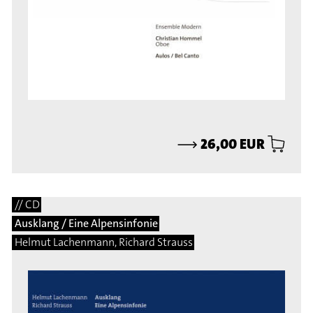
⟶
26,00 EUR
// CD
Ausklang / Eine Alpensinfonie
Helmut Lachenmann, Richard Strauss