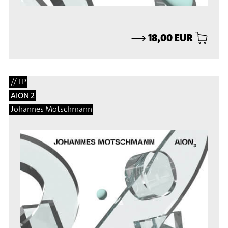
⟶
18,00 EUR
// LP
AION 2
Johannes Motschmann