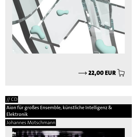
⟶
22,00 EUR
// CD
Aion für großes Ensemble, künstliche Intelligenz &
Elektronik
Johannes Motschmann