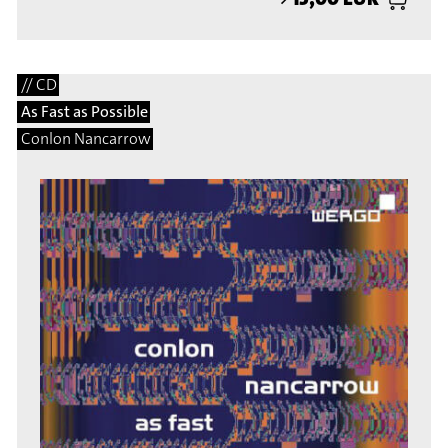
// CD
As Fast as Possible
Conlon Nancarrow