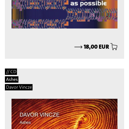
⟶
18,00 EUR
// CD
Ashes
Davor Vincze