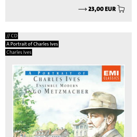
⟶
23,00 EUR
// CD
A Portrait of Charles Ives
Charles Ives