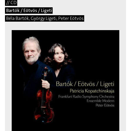
// CD
Bartók / Eötvös / Ligeti
Béla Bartók, György Ligeti, Peter Eötvös