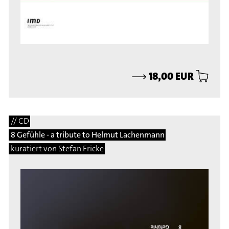
⟶
18,00 EUR
// CD
8 Gefühle - a tribute to Helmut Lachenmann
kuratiert von Stefan Fricke