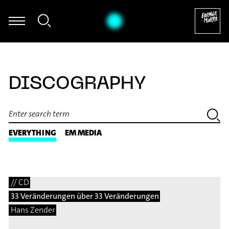
utogamie für Fagott und elektronische Klänge (2005/06) [excerpt]
DISCOGRAPHY
EVERYTHING
EM MEDIA
// CD
33 Veränderungen über 33 Veränderungen
Hans Zender