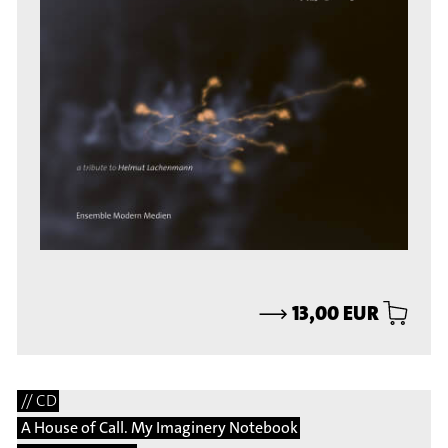
⟶
13,00 EUR
// CD
A House of Call. My Imaginery Notebook