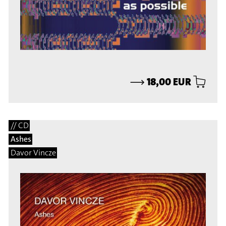
⟶
18,00 EUR
// CD
Ashes
Davor Vincze