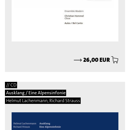
⟶
26,00 EUR
// CD
Ausklang / Eine Alpensinfonie
Helmut Lachenmann, Richard Strauss