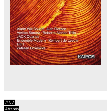
// CD
Atrapós