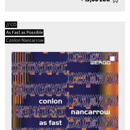
// CD
As Fast as Possible
Conlon Nancarrow