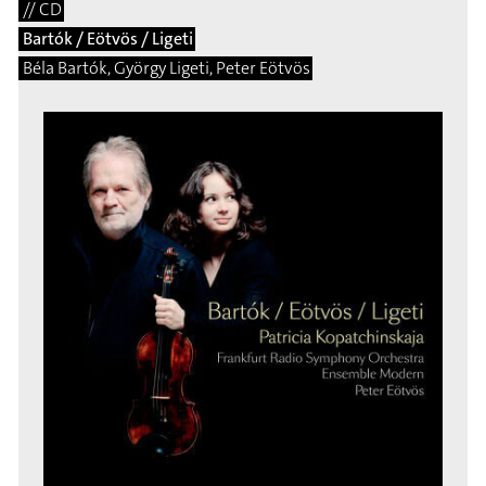
// CD
Bartók / Eötvös / Ligeti
Béla Bartók, György Ligeti, Peter Eötvös