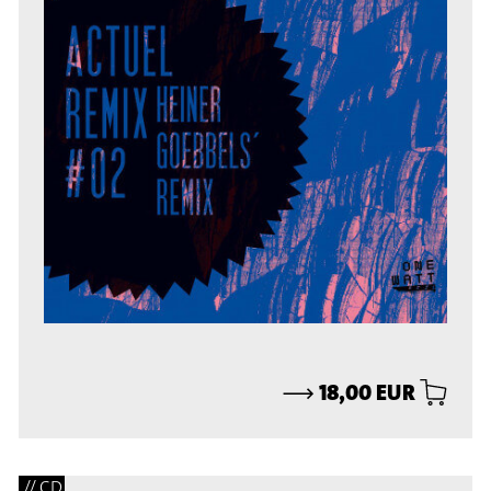
⟶
18,00 EUR
// CD