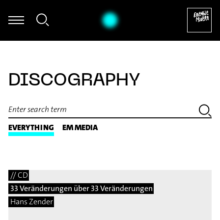
ogamie für Fagott und elektronische Klänge (2005/06) [excerpt]
DISCOGRAPHY
EVERYTHING
EM MEDIA
// CD
33 Veränderungen über 33 Veränderungen
Hans Zender