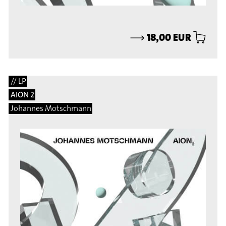
⟶
18,00 EUR
// LP
AION 2
Johannes Motschmann