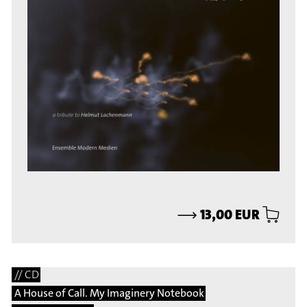
⟶
13,00 EUR
// CD
A House of Call. My Imaginery Notebook