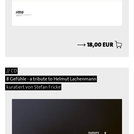
⟶
18,00 EUR
// CD
8 Gefühle - a tribute to Helmut Lachenmann
kuratiert von Stefan Fricke