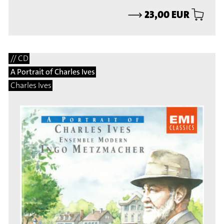
⟶
23,00 EUR
// CD
A Portrait of Charles Ives
Charles Ives