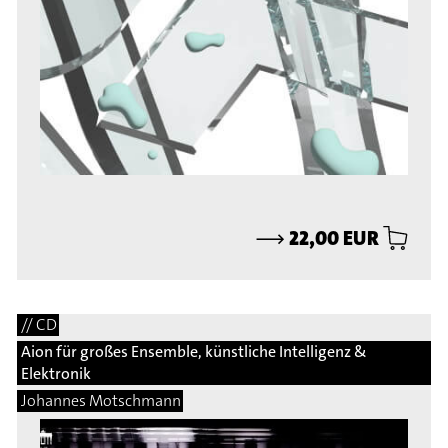
⟶
22,00 EUR
// CD
Aion für großes Ensemble, künstliche Intelligenz &
Elektronik
Johannes Motschmann