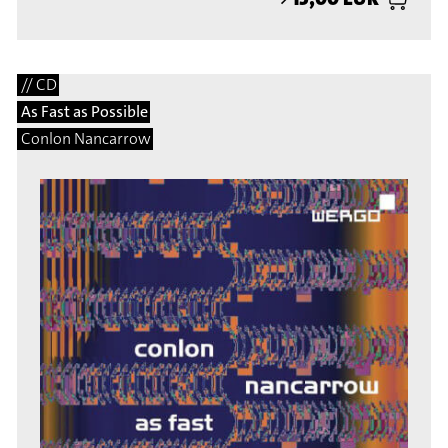
// CD
As Fast as Possible
Conlon Nancarrow