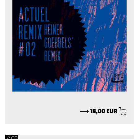
⟶
18,00 EUR
// CD