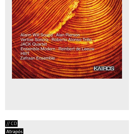
// CD
Atrapós