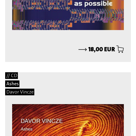
⟶
18,00 EUR
// CD
Ashes
Davor Vincze