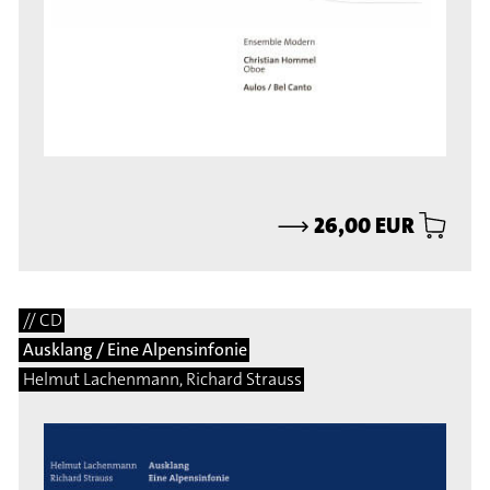
⟶
26,00 EUR
// CD
Ausklang / Eine Alpensinfonie
Helmut Lachenmann, Richard Strauss