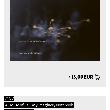
⟶
13,00 EUR
// CD
A House of Call. My Imaginery Notebook