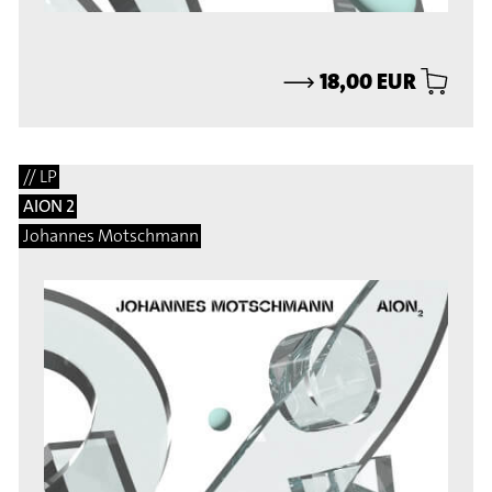
⟶
18,00 EUR
// LP
AION 2
Johannes Motschmann