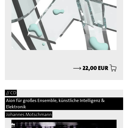
⟶
22,00 EUR
// CD
Aion für großes Ensemble, künstliche Intelligenz &
Elektronik
Johannes Motschmann