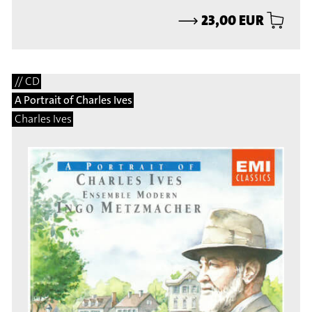
⟶
23,00 EUR
// CD
A Portrait of Charles Ives
Charles Ives