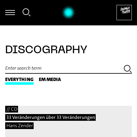
 Kaija Saariaho: Folia für Kontrabass & Elektronik (1995) [excerpt]
DISCOGRAPHY
EVERYTHING
EM MEDIA
// CD
33 Veränderungen über 33 Veränderungen
Hans Zender