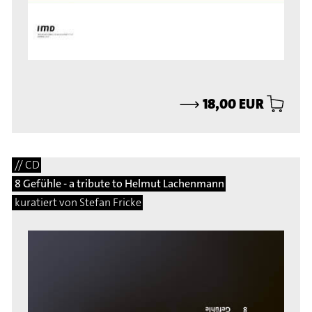
⟶
18,00 EUR
// CD
8 Gefühle - a tribute to Helmut Lachenmann
kuratiert von Stefan Fricke