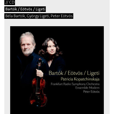
// CD
Bartók / Eötvös / Ligeti
Béla Bartók, György Ligeti, Peter Eötvös