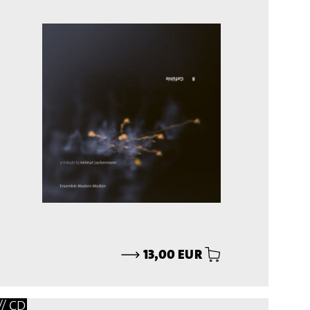
⟶
13,00 EUR
// CD