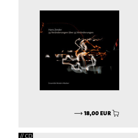
⟶
18,00 EUR
// CD