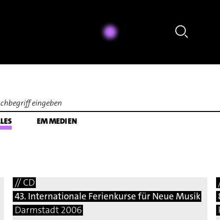
ois Zimmermann: Sonate für Violoncello solo. Spazi (1960) [excerpt]
LES
EM MEDIEN
// CD
43. Internationale Ferienkurse für Neue Musik
Darmstadt 2006