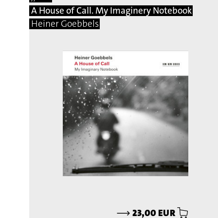
A House of Call. My Imaginery Notebook
Heiner Goebbels
⟶
23,00 EUR