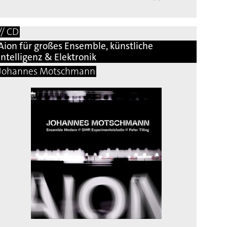
// CD
Aion für großes Ensemble, künstliche
Intelligenz & Elektronik
Johannes Motschmann