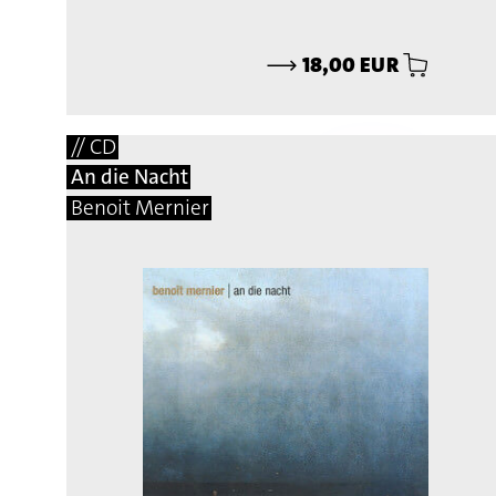
⟶
18,00 EUR
// CD
An die Nacht
Benoit Mernier