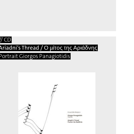
// CD
Ariadni’s Thread / Ο μίτος της Αριάδνης
Portrait Giorgos Panagiotidis