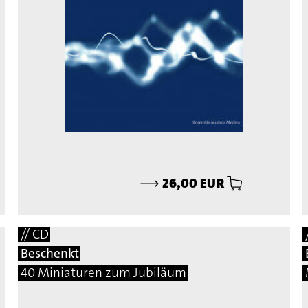
⟶
26,00 EUR
// CD
Beschenkt
40 Miniaturen zum Jubiläum