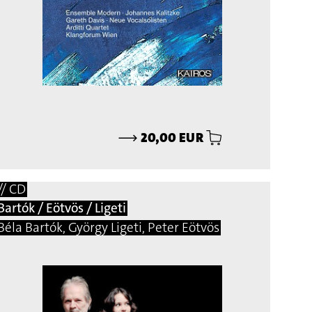
⟶
20,00 EUR
// CD
Bartók / Eötvös / Ligeti
Béla Bartók, György Ligeti, Peter Eötvös