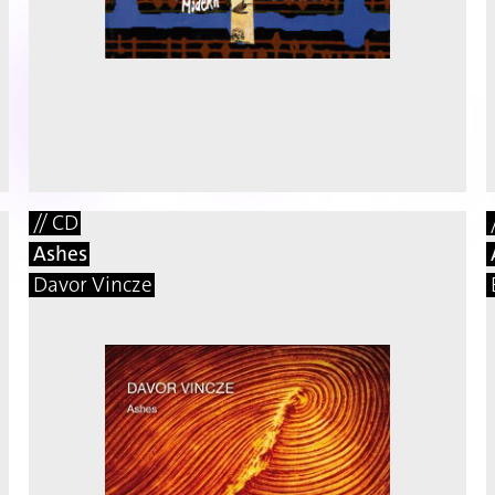
// CD
Ashes
Davor Vincze