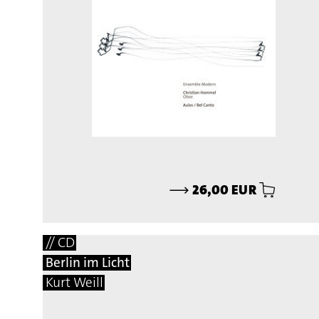
⟶
26,00 EUR
// CD
Berlin im Licht
Kurt Weill