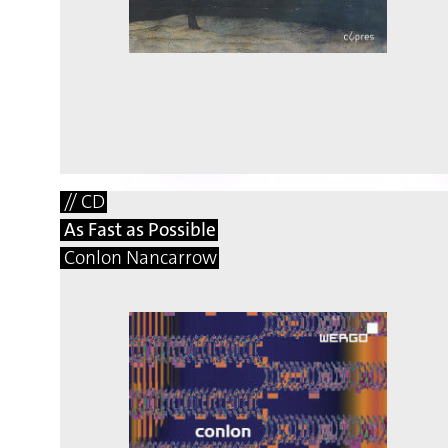
// CD
As Fast as Possible
Conlon Nancarrow