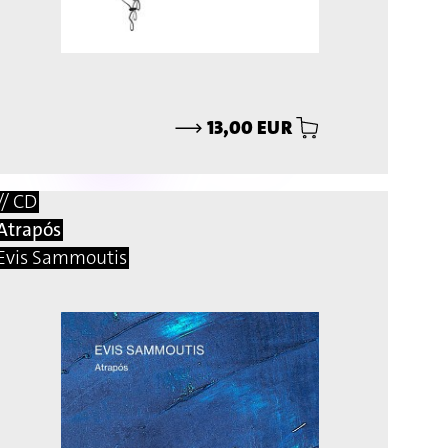
⟶
13,00 EUR
// CD
Atrapós
Evis Sammoutis