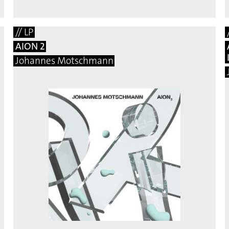
// LP
AION 2
Johannes Motschmann