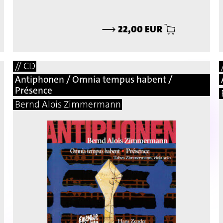
⟶
22,00 EUR
// CD
Antiphonen / Omnia tempus habent /
Présence
Bernd Alois Zimmermann