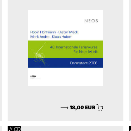
⟶
18,00 EUR
// CD