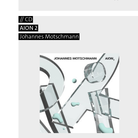
// CD
AION 2
Johannes Motschmann