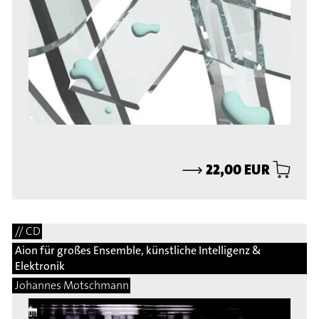
⟶
22,00 EUR
// CD
Aion für großes Ensemble, künstliche Intelligenz &
Elektronik
Johannes Motschmann