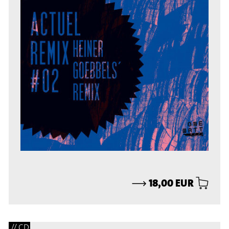
⟶
18,00 EUR
// CD