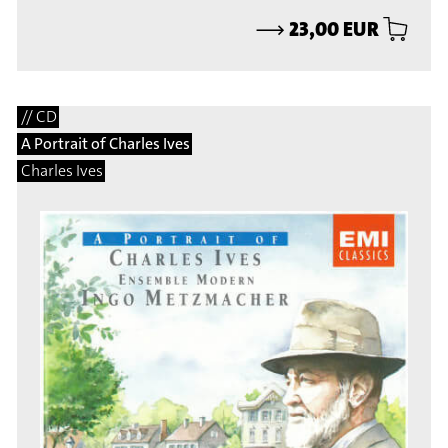
⟶
23,00 EUR
// CD
A Portrait of Charles Ives
Charles Ives