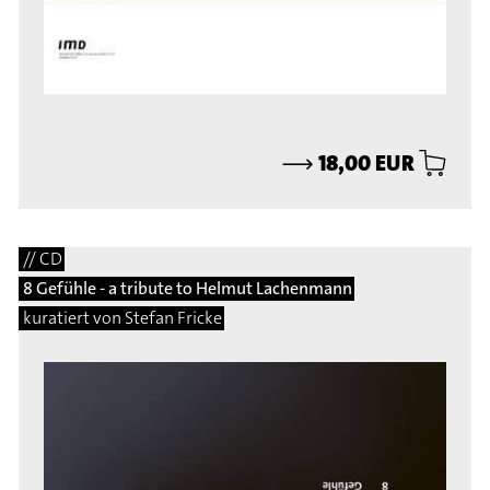
⟶
18,00 EUR
// CD
8 Gefühle - a tribute to Helmut Lachenmann
kuratiert von Stefan Fricke