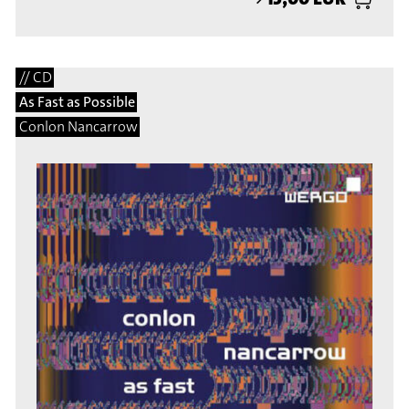
// CD
As Fast as Possible
Conlon Nancarrow