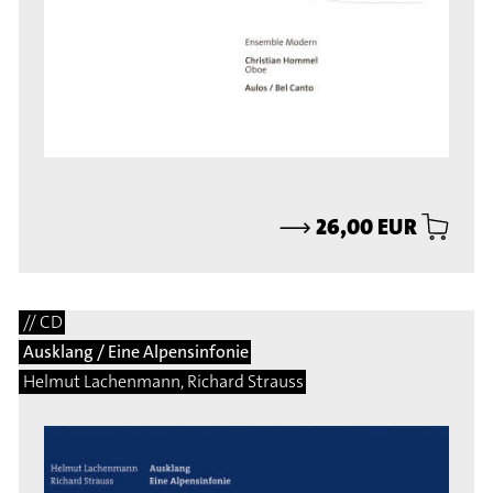
⟶
26,00 EUR
// CD
Ausklang / Eine Alpensinfonie
Helmut Lachenmann, Richard Strauss