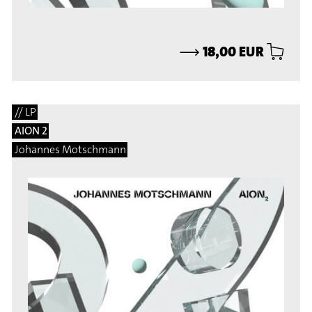
⟶
18,00 EUR
// LP
AION 2
Johannes Motschmann