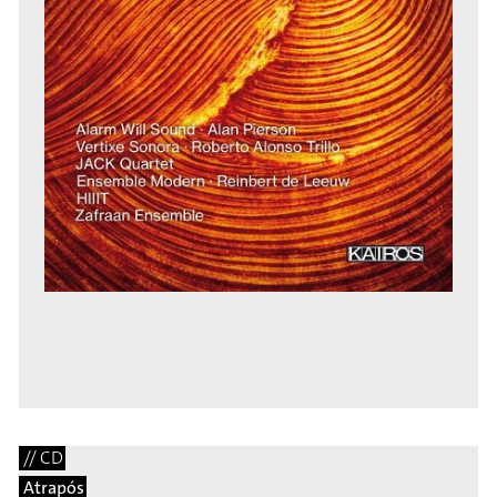
// CD
Atrapós