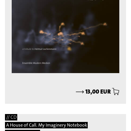
⟶
13,00 EUR
// CD
A House of Call. My Imaginery Notebook