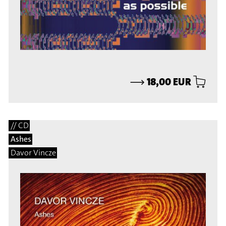
⟶
18,00 EUR
// CD
Ashes
Davor Vincze