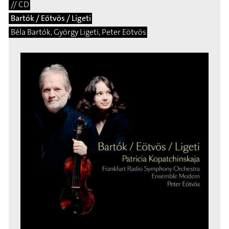
// CD
Bartók / Eötvös / Ligeti
Béla Bartók, György Ligeti, Peter Eötvös