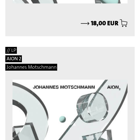
⟶
18,00 EUR
// LP
AION 2
Johannes Motschmann