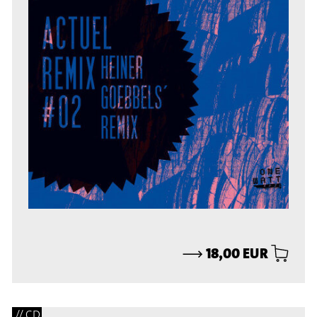
⟶
18,00 EUR
// CD