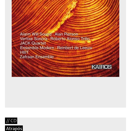
// CD
Atrapós