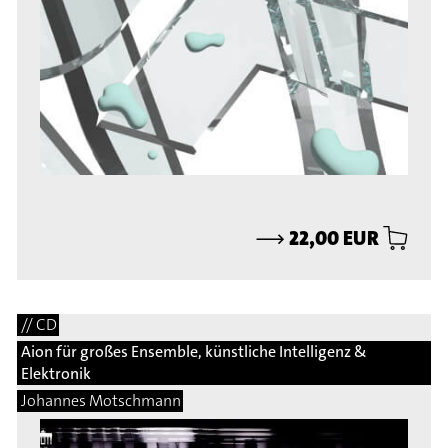
⟶
22,00 EUR
// CD
Aion für großes Ensemble, künstliche Intelligenz &
Elektronik
Johannes Motschmann