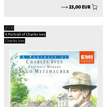
⟶
23,00 EUR
// CD
A Portrait of Charles Ives
Charles Ives