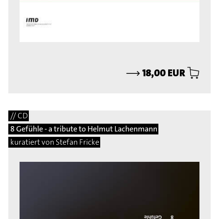
⟶
18,00 EUR
// CD
8 Gefühle - a tribute to Helmut Lachenmann
kuratiert von Stefan Fricke