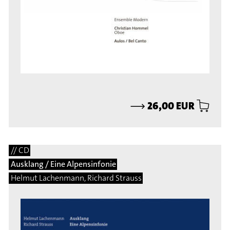
⟶
26,00 EUR
// CD
Ausklang / Eine Alpensinfonie
Helmut Lachenmann, Richard Strauss