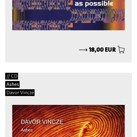
⟶
18,00 EUR
// CD
Ashes
Davor Vincze