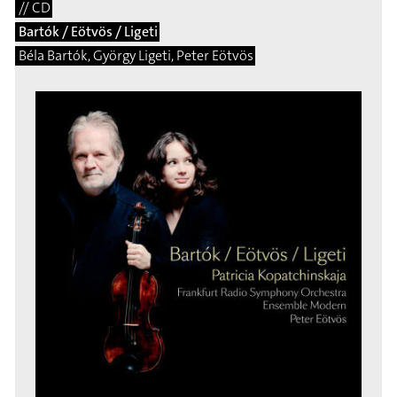
// CD
Bartók / Eötvös / Ligeti
Béla Bartók, György Ligeti, Peter Eötvös