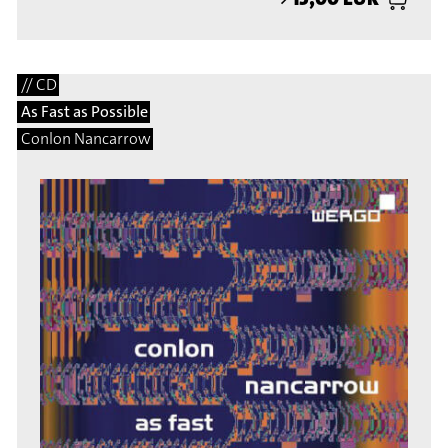
// CD
As Fast as Possible
Conlon Nancarrow