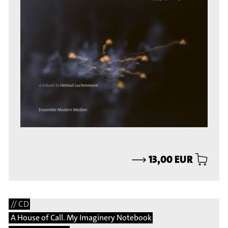
⟶
13,00 EUR
// CD
A House of Call. My Imaginery Notebook