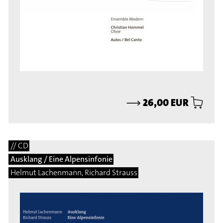
⟶
26,00 EUR
// CD
Ausklang / Eine Alpensinfonie
Helmut Lachenmann, Richard Strauss