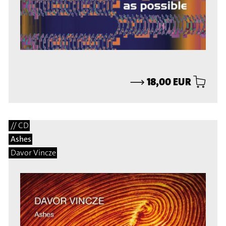
⟶
18,00 EUR
// CD
Ashes
Davor Vincze