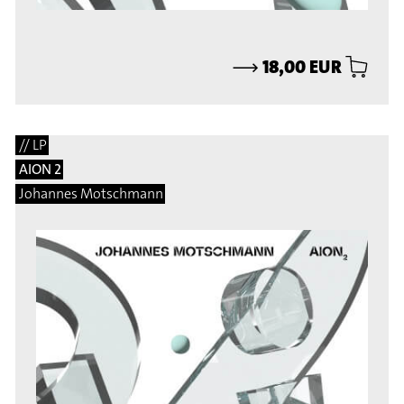
⟶
18,00 EUR
// LP
AION 2
Johannes Motschmann