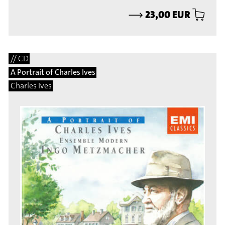
⟶
23,00 EUR
// CD
A Portrait of Charles Ives
Charles Ives