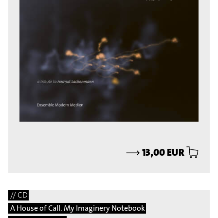
⟶
13,00 EUR
// CD
A House of Call. My Imaginery Notebook