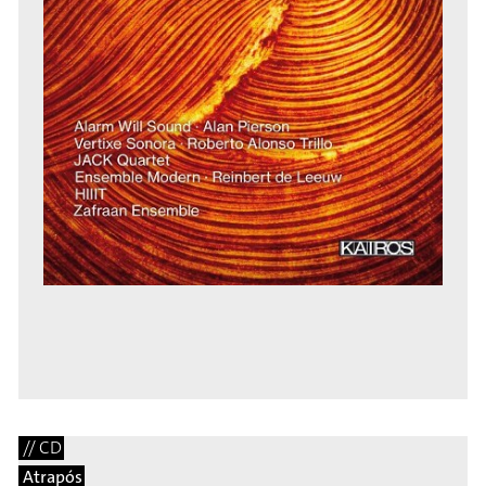
// CD
Atrapós