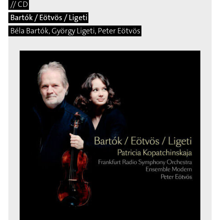
// CD
Bartók / Eötvös / Ligeti
Béla Bartók, György Ligeti, Peter Eötvös