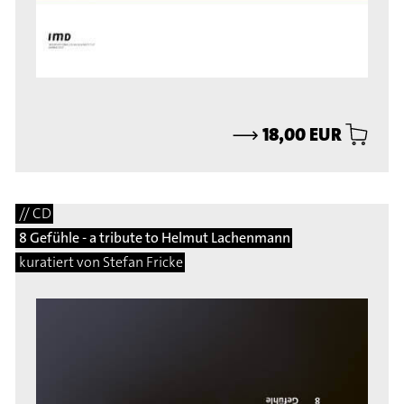
⟶
18,00 EUR
// CD
8 Gefühle - a tribute to Helmut Lachenmann
kuratiert von Stefan Fricke