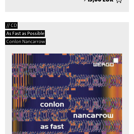
// CD
As Fast as Possible
Conlon Nancarrow