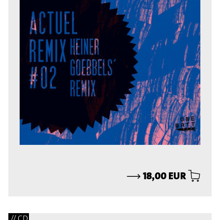
⟶
18,00 EUR
// CD