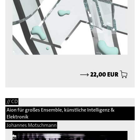
⟶
22,00 EUR
// CD
Aion für großes Ensemble, künstliche Intelligenz &
Elektronik
Johannes Motschmann