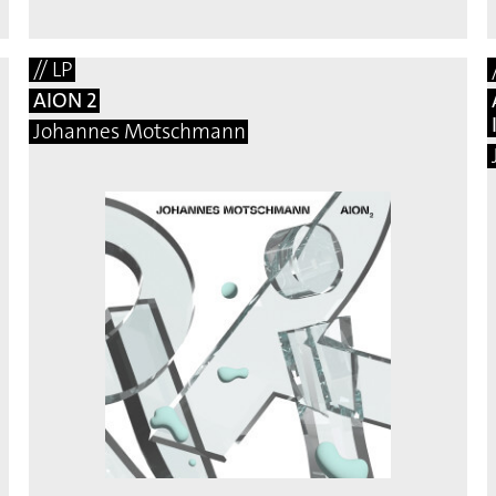
// LP
AION 2
Johannes Motschmann