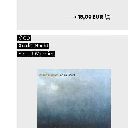
⟶
18,00 EUR
// CD
An die Nacht
Benoit Mernier