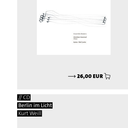
⟶
26,00 EUR
// CD
Berlin im Licht
Kurt Weill