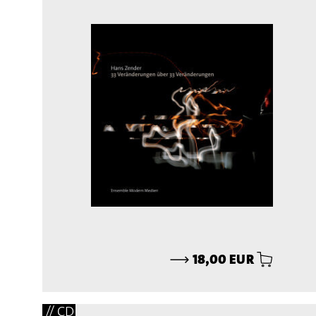
⟶
18,00 EUR
// CD