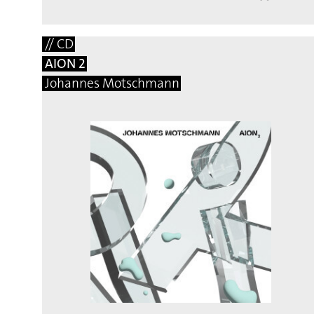
// CD
AION 2
Johannes Motschmann