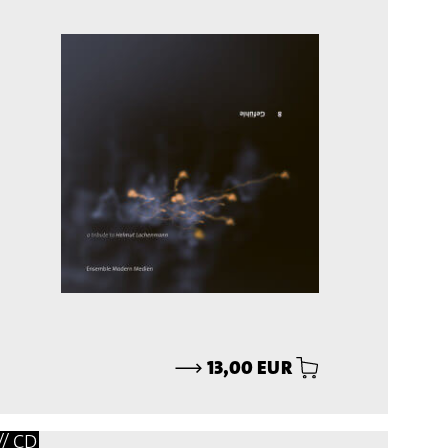
⟶
13,00 EUR
// CD