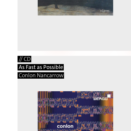
// CD
As Fast as Possible
Conlon Nancarrow