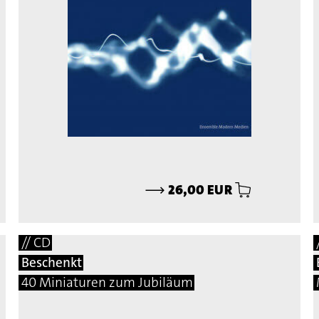
⟶
26,00 EUR
// CD
Beschenkt
40 Miniaturen zum Jubiläum