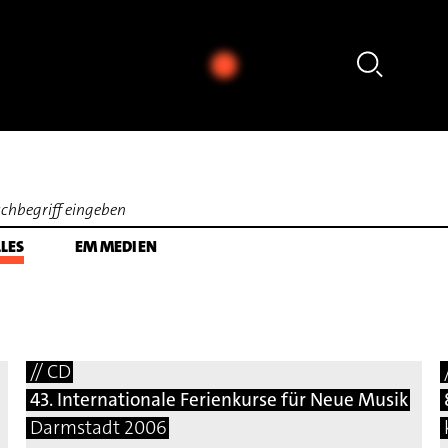
Megumi Kasakawa - Heinz Holliger: Souvenir tréma
LES
EM MEDIEN
// CD
43. Internationale Ferienkurse für Neue Musik
Darmstadt 2006