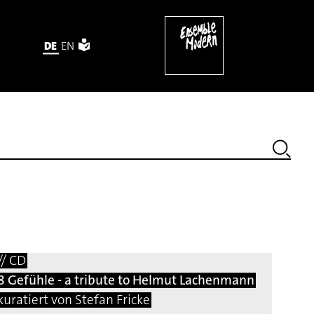
DE
EN
ësques (excerpt)
// CD
8 Gefühle - a tribute to Helmut Lachenmann
kuratiert von Stefan Fricke