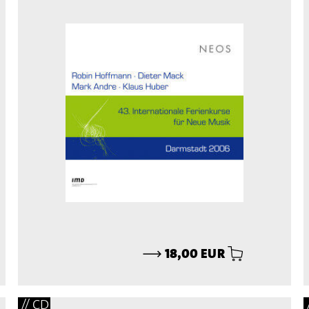
⟶
18,00 EUR
// CD