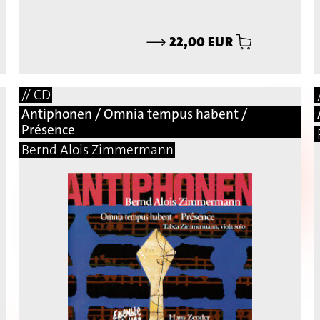
⟶
22,00 EUR
// CD
Antiphonen / Omnia tempus habent /
Présence
Bernd Alois Zimmermann