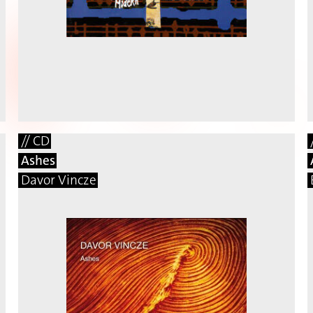
// CD
Ashes
Davor Vincze