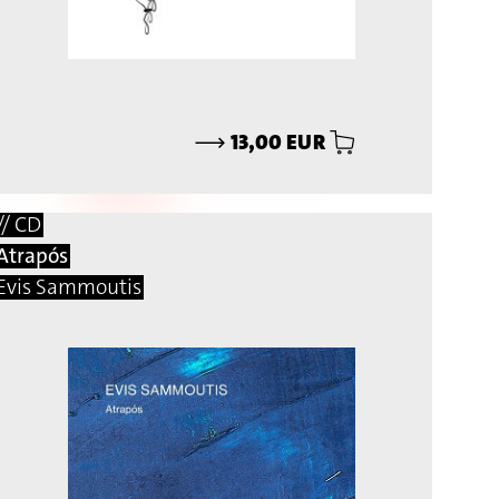
⟶
13,00 EUR
// CD
Atrapós
Evis Sammoutis