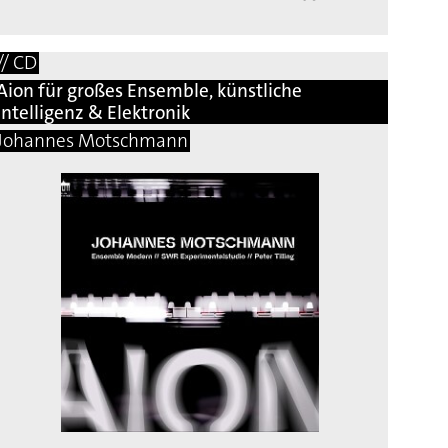
// CD
Aion für großes Ensemble, künstliche
Intelligenz & Elektronik
Johannes Motschmann