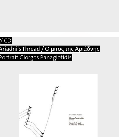
// CD
Ariadni’s Thread / Ο μίτος της Αριάδνης
Portrait Giorgos Panagiotidis