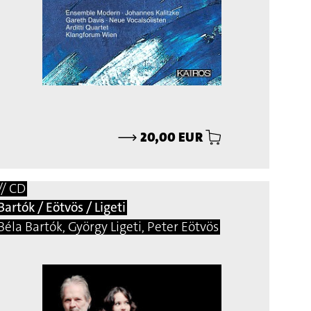
⟶
20,00 EUR
// CD
Bartók / Eötvös / Ligeti
Béla Bartók, György Ligeti, Peter Eötvös