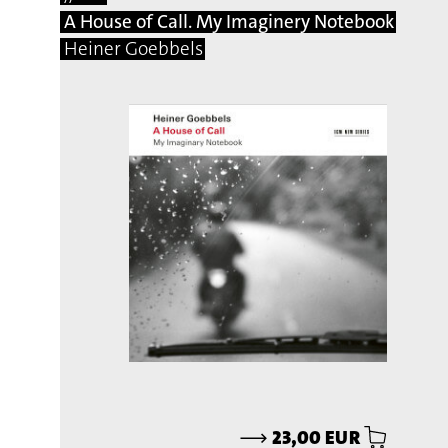
A House of Call. My Imaginery Notebook
Heiner Goebbels
⟶
23,00 EUR