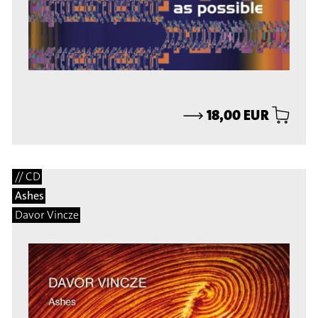
⟶
18,00 EUR
// CD
Ashes
Davor Vincze