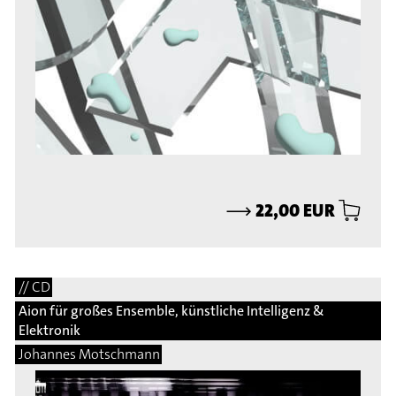
⟶
22,00 EUR
// CD
Aion für großes Ensemble, künstliche Intelligenz &
Elektronik
Johannes Motschmann