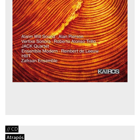
// CD
Atrapós