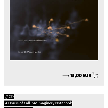
⟶
13,00 EUR
// CD
A House of Call. My Imaginery Notebook