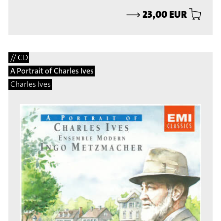
⟶
23,00 EUR
// CD
A Portrait of Charles Ives
Charles Ives