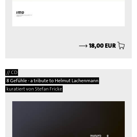
⟶
18,00 EUR
// CD
8 Gefühle - a tribute to Helmut Lachenmann
kuratiert von Stefan Fricke