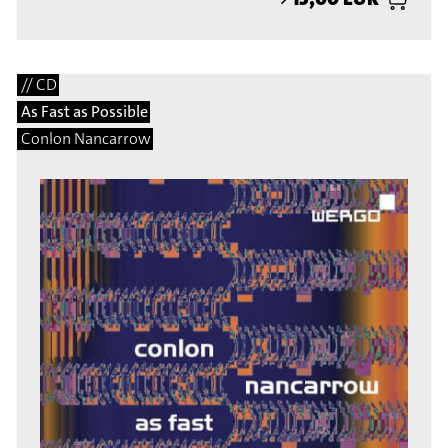
// CD
As Fast as Possible
Conlon Nancarrow