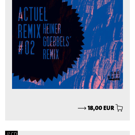
⟶
18,00 EUR
// CD