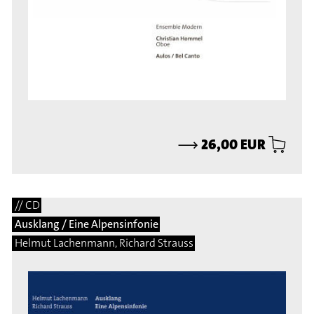
⟶
26,00 EUR
// CD
Ausklang / Eine Alpensinfonie
Helmut Lachenmann, Richard Strauss