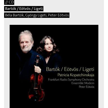
// CD
Bartók / Eötvös / Ligeti
Béla Bartók, György Ligeti, Peter Eötvös