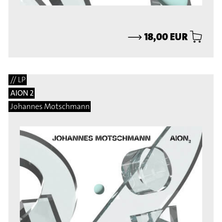
⟶
18,00 EUR
// LP
AION 2
Johannes Motschmann