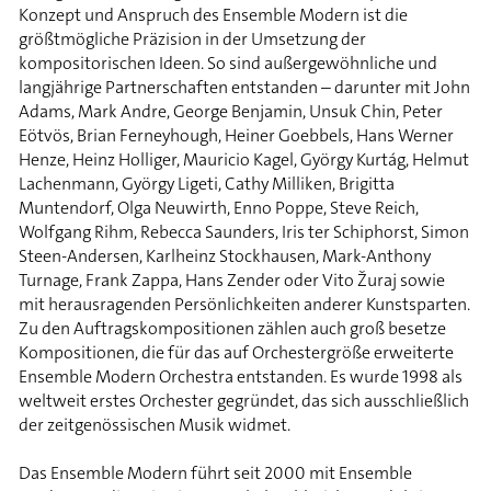
Konzept und Anspruch des Ensemble Modern ist die
größtmögliche Präzision in der Umsetzung der
kompositorischen Ideen. So sind außergewöhnliche und
langjährige Partnerschaften entstanden – darunter mit John
Adams, Mark Andre, George Benjamin, Unsuk Chin, Peter
Eötvös, Brian Ferneyhough, Heiner Goebbels, Hans Werner
Henze, Heinz Holliger, Mauricio Kagel, György Kurtág, Helmut
Lachenmann, György Ligeti, Cathy Milliken, Brigitta
Muntendorf, Olga Neuwirth, Enno Poppe, Steve Reich,
Wolfgang Rihm, Rebecca Saunders, Iris ter Schiphorst, Simon
Steen-Andersen, Karlheinz Stockhausen, Mark-Anthony
Turnage, Frank Zappa, Hans Zender oder Vito Žuraj sowie
mit herausragenden Persönlichkeiten anderer Kunstsparten.
Zu den Auftragskompositionen zählen auch groß besetze
Kompositionen, die für das auf Orchestergröße erweiterte
Ensemble Modern Orchestra entstanden. Es wurde 1998 als
weltweit erstes Orchester gegründet, das sich ausschließlich
der zeitgenössischen Musik widmet.
Das Ensemble Modern führt seit 2000 mit Ensemble