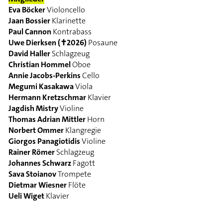
Eva Böcker
Violoncello
Jaan Bossier
Klarinette
Paul Cannon
Kontrabass
Uwe Dierksen (✝2026)
Posaune
David Haller
Schlagzeug
Christian Hommel
Oboe
Annie Jacobs-Perkins
Cello
Megumi Kasakawa
Viola
Hermann Kretzschmar
Klavier
Jagdish Mistry
Violine
Thomas Adrian Mittler
Horn
Norbert Ommer
Klangregie
Giorgos Panagiotidis
Violine
Rainer Römer
Schlagzeug
Johannes Schwarz
Fagott
Sava Stoianov
Trompete
Dietmar Wiesner
Flöte
Ueli Wiget
Klavier