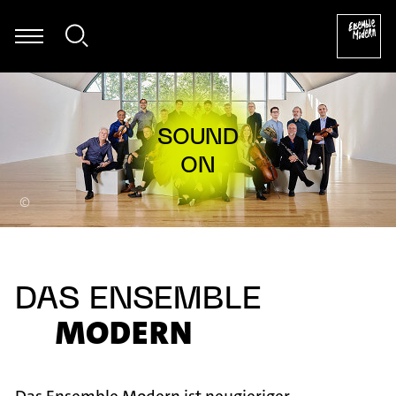
iam Byrd: The Earl of Salisbury's Pavan (arr. für Marimba von Rain
©
DAS ENSEMBLE
MODERN