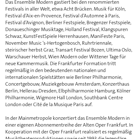
Das Ensemble Modern gastiert bei den renommierten
Festivals in aller Welt, etwa Acht Brücken. Musik für Köln,
Festival d’Aix-en-Provence, Festival d’Automne à Paris,
Festival d’Avignon, Berliner Festspiele, Bregenzer Festspiele,
Donaueschinger Musiktage, Holland Festival, Klangspuren
Schwaz, KunstFestSpiele Herrenhausen, ManiFeste Paris,
November Music ’s-Hertogenbosch, Ruhrtriennale,
steirischer herbst Graz, Transart Festival Bozen, Ultima Oslo,
Warschauer Herbst, Wien Modern oder Wittener Tage für
neue Kammermusik. Die Frankfurter Formation tritt
regelmäßig in den bedeutenden nationalen und
internationalen Spielstätten wie Berliner Philharmonie,
Concertgebouw, Muziekgebouw Amsterdam, Konzerthaus
Berlin, Hellerau Dresden, Elbphilharmonie Hamburg, Kölner
Philharmonie, Wigmore Hall London, Southbank Centre
London oder Cité de la Musique Paris auf.
In der Mainmetropole konzertiert das Ensemble Modern in
einer eigenen Abonnementreihe der Alten Oper Frankfurt. In
Kooperation mit der Oper Frankfurt realisiert es regelmäßig
Musiktheaterproduktionen sowie seit 1993 die legendäre