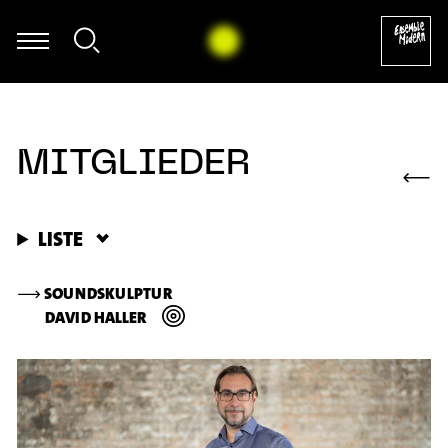
we Dierksen - Folke Rabe: Basta für Posaune solo (1982) [excerpt]
MITGLIEDER
⟶
LISTE
⟶
SOUNDSKULPTUR
DAVID HALLER