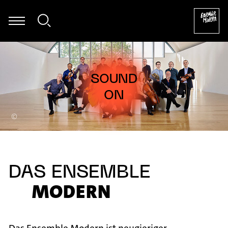
e Dierksen - Folke Rabe: Basta für Posaune solo (1982) [excerpt]
©
DAS ENSEMBLE
MODERN