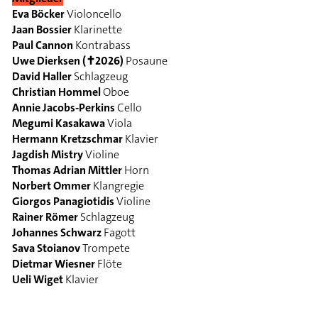
Eva Böcker
Violoncello
Jaan Bossier
Klarinette
Paul Cannon
Kontrabass
Uwe Dierksen (✝2026)
Posaune
David Haller
Schlagzeug
Christian Hommel
Oboe
Annie Jacobs-Perkins
Cello
Megumi Kasakawa
Viola
Hermann Kretzschmar
Klavier
Jagdish Mistry
Violine
Thomas Adrian Mittler
Horn
Norbert Ommer
Klangregie
Giorgos Panagiotidis
Violine
Rainer Römer
Schlagzeug
Johannes Schwarz
Fagott
Sava Stoianov
Trompete
Dietmar Wiesner
Flöte
Ueli Wiget
Klavier