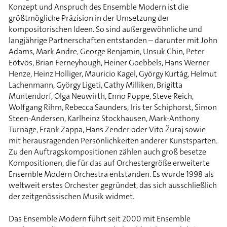
Konzept und Anspruch des Ensemble Modern ist die
größtmögliche Präzision in der Umsetzung der
kompositorischen Ideen. So sind außergewöhnliche und
langjährige Partnerschaften entstanden – darunter mit John
Adams, Mark Andre, George Benjamin, Unsuk Chin, Peter
Eötvös, Brian Ferneyhough, Heiner Goebbels, Hans Werner
Henze, Heinz Holliger, Mauricio Kagel, György Kurtág, Helmut
Lachenmann, György Ligeti, Cathy Milliken, Brigitta
Muntendorf, Olga Neuwirth, Enno Poppe, Steve Reich,
Wolfgang Rihm, Rebecca Saunders, Iris ter Schiphorst, Simon
Steen-Andersen, Karlheinz Stockhausen, Mark-Anthony
Turnage, Frank Zappa, Hans Zender oder Vito Žuraj sowie
mit herausragenden Persönlichkeiten anderer Kunstsparten.
Zu den Auftragskompositionen zählen auch groß besetze
Kompositionen, die für das auf Orchestergröße erweiterte
Ensemble Modern Orchestra entstanden. Es wurde 1998 als
weltweit erstes Orchester gegründet, das sich ausschließlich
der zeitgenössischen Musik widmet.
Das Ensemble Modern führt seit 2000 mit Ensemble