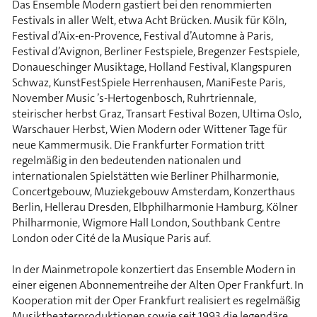
Das Ensemble Modern gastiert bei den renommierten
Festivals in aller Welt, etwa Acht Brücken. Musik für Köln,
Festival d’Aix-en-Provence, Festival d’Automne à Paris,
Festival d’Avignon, Berliner Festspiele, Bregenzer Festspiele,
Donaueschinger Musiktage, Holland Festival, Klangspuren
Schwaz, KunstFestSpiele Herrenhausen, ManiFeste Paris,
November Music ’s-Hertogenbosch, Ruhrtriennale,
steirischer herbst Graz, Transart Festival Bozen, Ultima Oslo,
Warschauer Herbst, Wien Modern oder Wittener Tage für
neue Kammermusik. Die Frankfurter Formation tritt
regelmäßig in den bedeutenden nationalen und
internationalen Spielstätten wie Berliner Philharmonie,
Concertgebouw, Muziekgebouw Amsterdam, Konzerthaus
Berlin, Hellerau Dresden, Elbphilharmonie Hamburg, Kölner
Philharmonie, Wigmore Hall London, Southbank Centre
London oder Cité de la Musique Paris auf.
In der Mainmetropole konzertiert das Ensemble Modern in
einer eigenen Abonnementreihe der Alten Oper Frankfurt. In
Kooperation mit der Oper Frankfurt realisiert es regelmäßig
Musiktheaterproduktionen sowie seit 1993 die legendäre