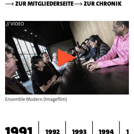
⟶
ZUR MITGLIEDERSEITE
⟶
ZUR CHRONIK
// VIDEO
Ensemble Modern (Imagefilm)
1991
1992
1993
1994
19