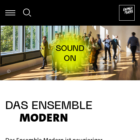
- Kaija Saariaho: Folia für Kontrabass & Elektronik (1995) [excerpt
©
DAS ENSEMBLE
MODERN