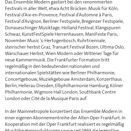
Das Ensemble Modern gastiert bei den renommierten
Festivals in aller Welt, etwa Acht Brücken. Musik für Köln,
Festival d’Aix-en-Provence, Festival d’Automne à Paris,
Festival d’Avignon, Berliner Festspiele, Bregenzer Festspiele,
Donaueschinger Musiktage, Holland Festival, Klangspuren
Schwaz, KunstFestSpiele Herrenhausen, ManiFeste Paris,
November Music ’s-Hertogenbosch, Ruhrtriennale,
steirischer herbst Graz, Transart Festival Bozen, Ultima Oslo,
Warschauer Herbst, Wien Modern oder Wittener Tage für
neue Kammermusik. Die Frankfurter Formation tritt
regelmäßig in den bedeutenden nationalen und
internationalen Spielstätten wie Berliner Philharmonie,
Concertgebouw, Muziekgebouw Amsterdam, Konzerthaus
Berlin, Hellerau Dresden, Elbphilharmonie Hamburg, Kölner
Philharmonie, Wigmore Hall London, Southbank Centre
London oder Cité de la Musique Paris auf.
In der Mainmetropole konzertiert das Ensemble Modern in
einer eigenen Abonnementreihe der Alten Oper Frankfurt. In
Kooperation mit der Oper Frankfurt realisiert es regelmäßig
Musiktheaterproduktionen sowie seit 1993 die legendäre