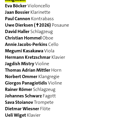
Eva Böcker
Violoncello
Jaan Bossier
Klarinette
Paul Cannon
Kontrabass
Uwe Dierksen (✝2026)
Posaune
David Haller
Schlagzeug
Christian Hommel
Oboe
Annie Jacobs-Perkins
Cello
Megumi Kasakawa
Viola
Hermann Kretzschmar
Klavier
Jagdish Mistry
Violine
Thomas Adrian Mittler
Horn
Norbert Ommer
Klangregie
Giorgos Panagiotidis
Violine
Rainer Römer
Schlagzeug
Johannes Schwarz
Fagott
Sava Stoianov
Trompete
Dietmar Wiesner
Flöte
Ueli Wiget
Klavier