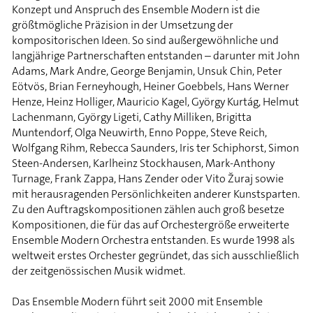
Konzept und Anspruch des Ensemble Modern ist die
größtmögliche Präzision in der Umsetzung der
kompositorischen Ideen. So sind außergewöhnliche und
langjährige Partnerschaften entstanden – darunter mit John
Adams, Mark Andre, George Benjamin, Unsuk Chin, Peter
Eötvös, Brian Ferneyhough, Heiner Goebbels, Hans Werner
Henze, Heinz Holliger, Mauricio Kagel, György Kurtág, Helmut
Lachenmann, György Ligeti, Cathy Milliken, Brigitta
Muntendorf, Olga Neuwirth, Enno Poppe, Steve Reich,
Wolfgang Rihm, Rebecca Saunders, Iris ter Schiphorst, Simon
Steen-Andersen, Karlheinz Stockhausen, Mark-Anthony
Turnage, Frank Zappa, Hans Zender oder Vito Žuraj sowie
mit herausragenden Persönlichkeiten anderer Kunstsparten.
Zu den Auftragskompositionen zählen auch groß besetze
Kompositionen, die für das auf Orchestergröße erweiterte
Ensemble Modern Orchestra entstanden. Es wurde 1998 als
weltweit erstes Orchester gegründet, das sich ausschließlich
der zeitgenössischen Musik widmet.
Das Ensemble Modern führt seit 2000 mit Ensemble