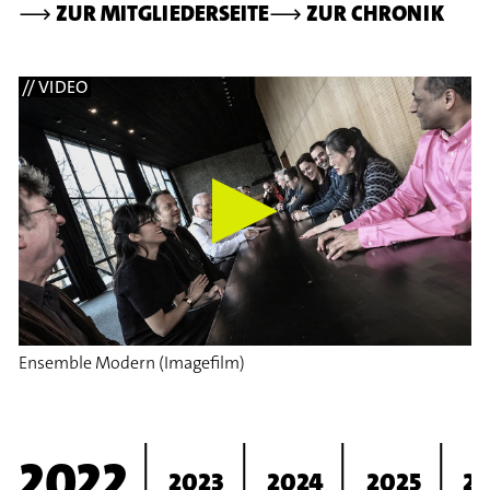
⟶
ZUR MITGLIEDERSEITE
⟶
ZUR CHRONIK
// VIDEO
Ensemble Modern (Imagefilm)
2022
2023
2024
2025
2