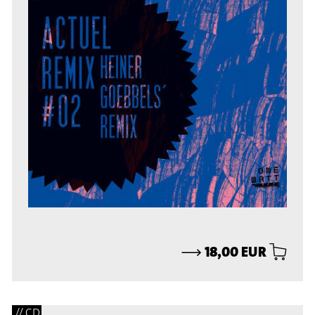
⟶
18,00 EUR
// CD