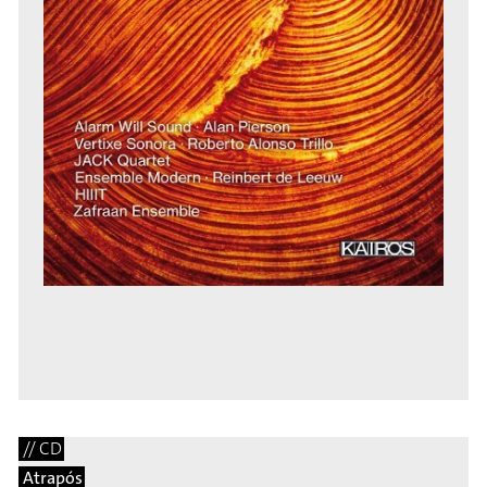
// CD
Atrapós