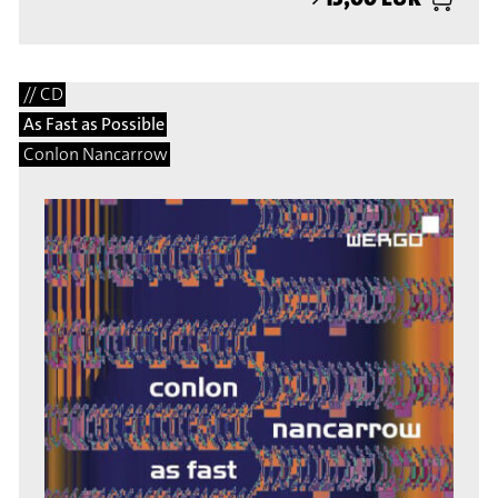
// CD
As Fast as Possible
Conlon Nancarrow