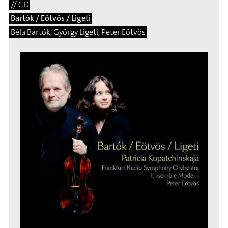
// CD
Bartók / Eötvös / Ligeti
Béla Bartók, György Ligeti, Peter Eötvös