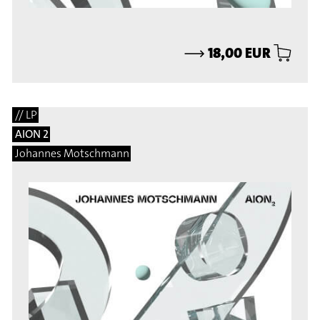
⟶
18,00 EUR
// LP
AION 2
Johannes Motschmann