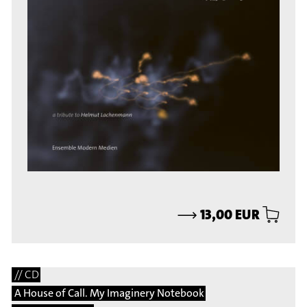
⟶
13,00 EUR
// CD
A House of Call. My Imaginery Notebook