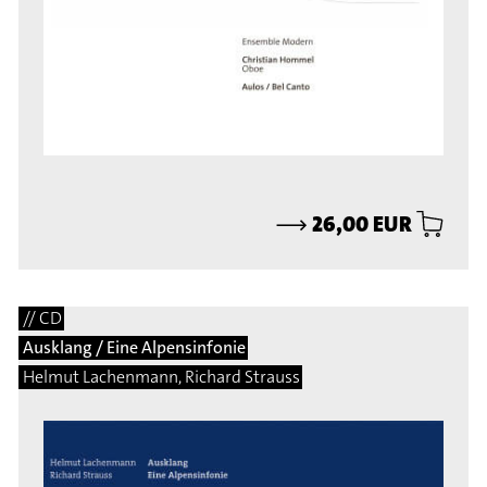
⟶
26,00 EUR
// CD
Ausklang / Eine Alpensinfonie
Helmut Lachenmann, Richard Strauss