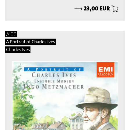
⟶
23,00 EUR
// CD
A Portrait of Charles Ives
Charles Ives