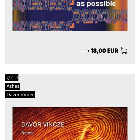
⟶
18,00 EUR
// CD
Ashes
Davor Vincze