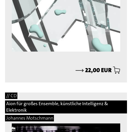
⟶
22,00 EUR
// CD
Aion für großes Ensemble, künstliche Intelligenz &
Elektronik
Johannes Motschmann