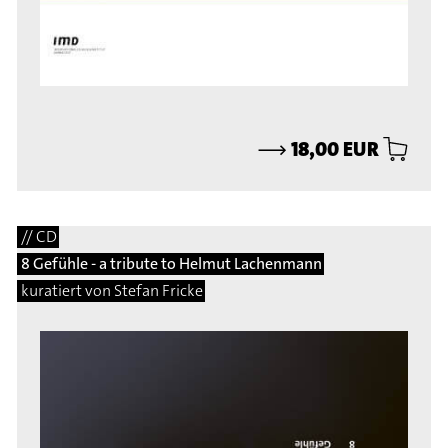
⟶
18,00 EUR
// CD
8 Gefühle - a tribute to Helmut Lachenmann
kuratiert von Stefan Fricke