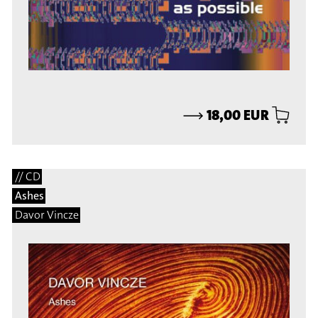
⟶
18,00 EUR
// CD
Ashes
Davor Vincze