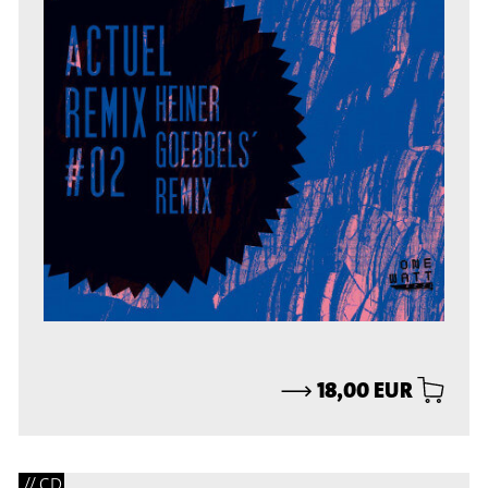
⟶
18,00 EUR
// CD