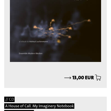
⟶
13,00 EUR
// CD
A House of Call. My Imaginery Notebook