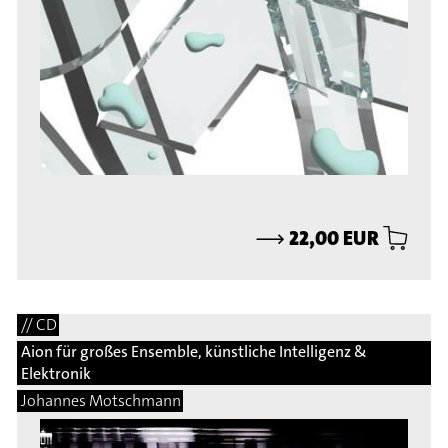
⟶
22,00 EUR
// CD
Aion für großes Ensemble, künstliche Intelligenz &
Elektronik
Johannes Motschmann