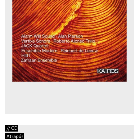
// CD
Atrapós