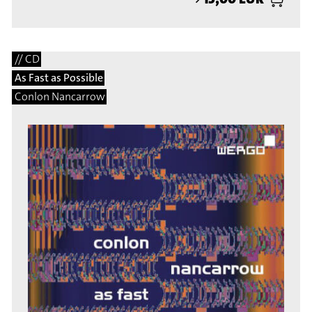
// CD
As Fast as Possible
Conlon Nancarrow