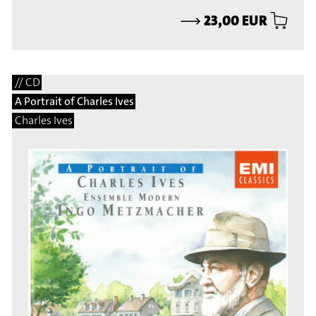
⟶
23,00 EUR
// CD
A Portrait of Charles Ives
Charles Ives