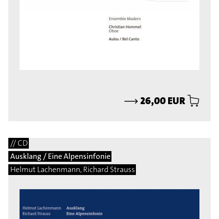
⟶
26,00 EUR
// CD
Ausklang / Eine Alpensinfonie
Helmut Lachenmann, Richard Strauss