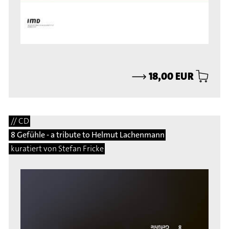
⟶
18,00 EUR
// CD
8 Gefühle - a tribute to Helmut Lachenmann
kuratiert von Stefan Fricke