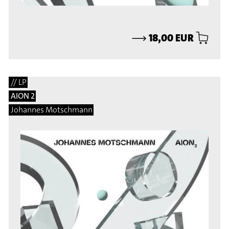
⟶
18,00 EUR
// LP
AION 2
Johannes Motschmann