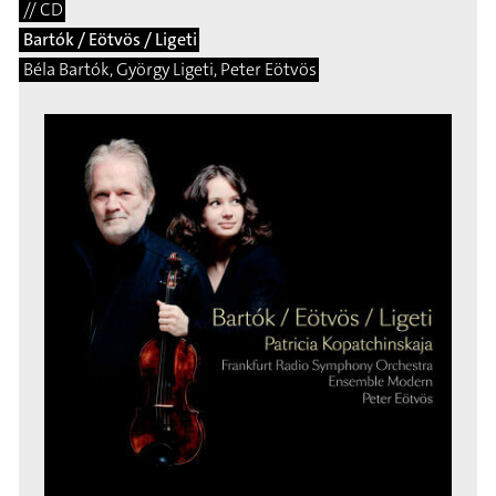
// CD
Bartók / Eötvös / Ligeti
Béla Bartók, György Ligeti, Peter Eötvös