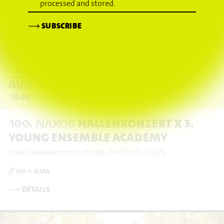
processed and stored.
⟶
SUBSCRIBE
23
AUG
PRODUKTIONSHAUS NAXOS, NAXOSHALLE
19.00
Waldschmidtstraße 19
Frankfurt am Main
(Germany)
HALLENKONZERT X 3.
100. NAXOS
YOUNG ENSEMBLE ACADEMY
Naxos Hallenkonzert #100α - SHIFTING TIDES
// em + iema
⟶
DETAILS