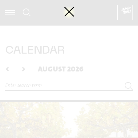
umi Kasakawa - Heinz Holliger: Souvenir trémaësques (excerpt)
CALENDAR
<
>
AUGUST 2026