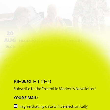
20
AUG
FRANZÖSISCH-REFORMIERTE KIRCHE
19.00
Herrnstraße 43
Offenbach
(Germany)
YOUNG ENSEMBLE
KONZERT DER
ACADEMY
// em + iema
NEWSLETTER
⟶
DETAILS
Subscribe to the Ensemble Modern's Newsletter!
YOUR E-MAIL:
I agree that my data will be electronically