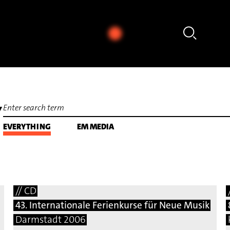
Eva Böcker - Johannes Schöllhorn: Echo für Cello sol
Y
EVERYTHING
EM MEDIA
// CD
43. Internationale Ferienkurse für Neue Musik
Darmstadt 2006