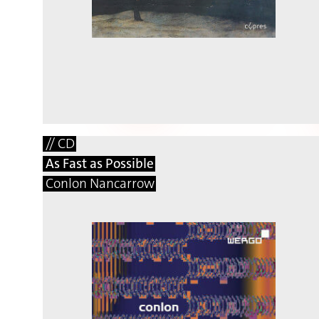
// CD
As Fast as Possible
Conlon Nancarrow