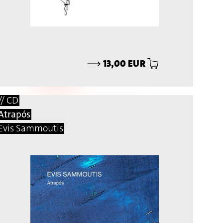
⟶
13,00 EUR
// CD
Atrapós
Evis Sammoutis