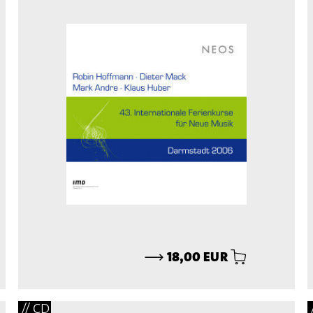
⟶
18,00 EUR
// CD