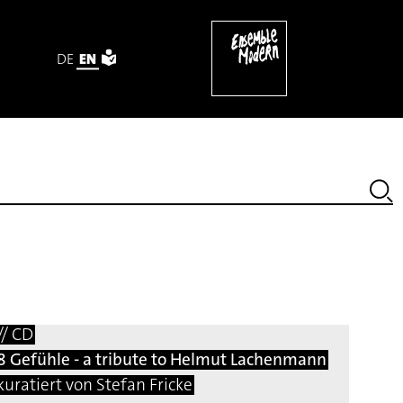
DE
EN
o (2007) [excerpt]
// CD
8 Gefühle - a tribute to Helmut Lachenmann
kuratiert von Stefan Fricke