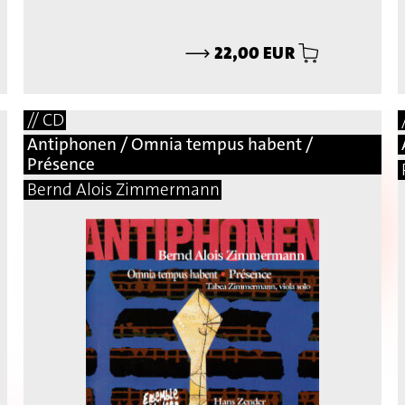
⟶
22,00 EUR
// CD
Antiphonen / Omnia tempus habent /
Présence
Bernd Alois Zimmermann