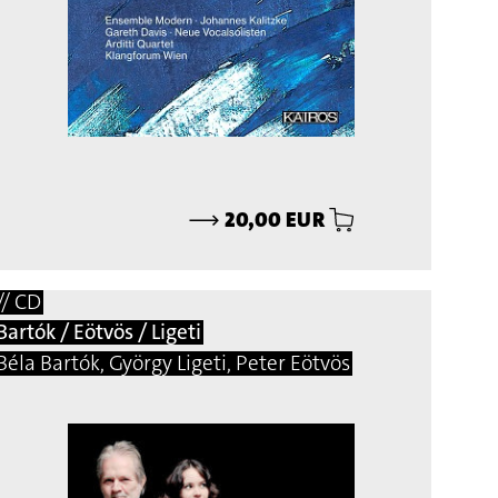
⟶
20,00 EUR
// CD
Bartók / Eötvös / Ligeti
Béla Bartók, György Ligeti, Peter Eötvös