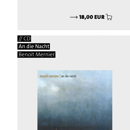
⟶
18,00 EUR
// CD
An die Nacht
Benoit Mernier