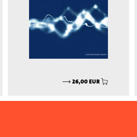
⟶
26,00 EUR
// CD
Beschenkt
40 Miniaturen zum Jubiläum