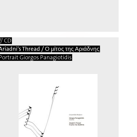
// CD
Ariadni’s Thread / Ο μίτος της Αριάδνης
Portrait Giorgos Panagiotidis