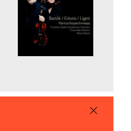
// CD
Blood on the Floor
Mark Anthony Turnage