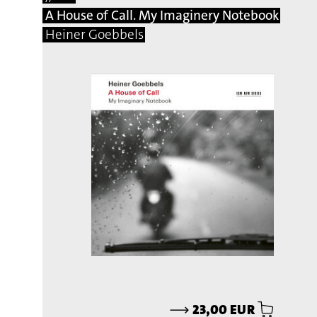
A House of Call. My Imaginery Notebook
Heiner Goebbels
⟶
23,00 EUR