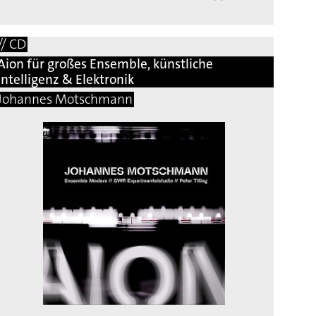
// CD
Aion für großes Ensemble, künstliche
Intelligenz & Elektronik
Johannes Motschmann