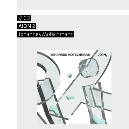
// CD
AION 2
Johannes Motschmann