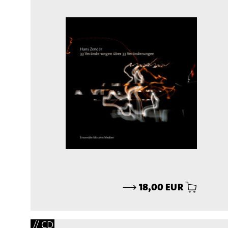
⟶
18,00 EUR
// CD