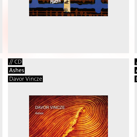
// CD
Ashes
Davor Vincze