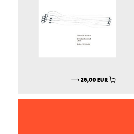
⟶
26,00 EUR
// CD
Berlin im Licht
Kurt Weill