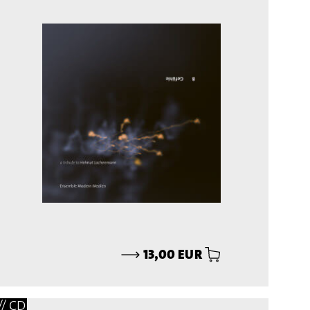
⟶
13,00 EUR
// CD