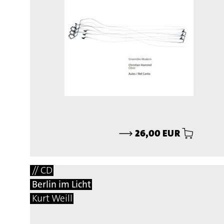
⟶
26,00 EUR
// CD
Berlin im Licht
Kurt Weill