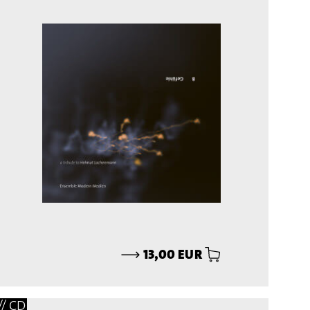
⟶
13,00 EUR
// CD