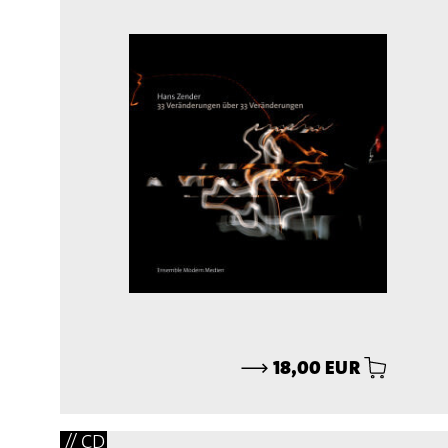
⟶
18,00 EUR
// CD