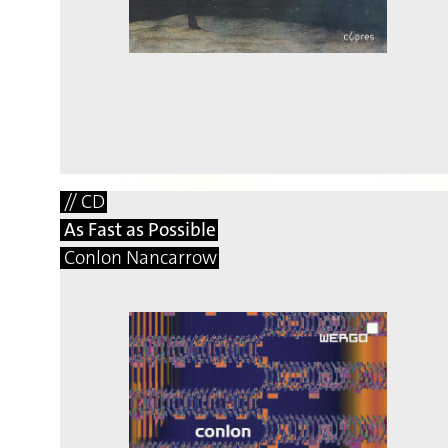
// CD
As Fast as Possible
Conlon Nancarrow