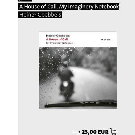
A House of Call. My Imaginery Notebook
Heiner Goebbels
⟶
23,00 EUR