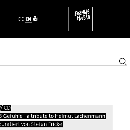
DE
EN
n (2019 / 2025)
// CD
8 Gefühle - a tribute to Helmut Lachenmann
kuratiert von Stefan Fricke