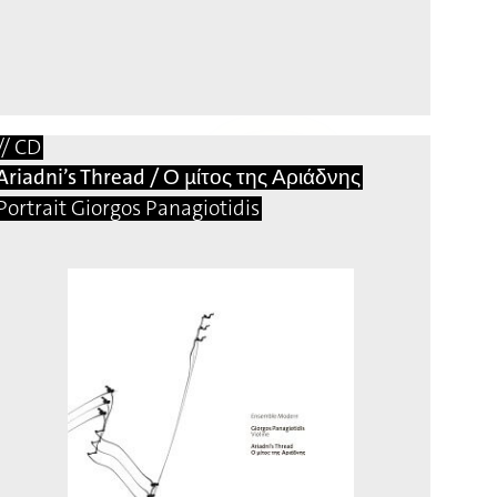
// CD
Ariadni’s Thread / Ο μίτος της Αριάδνης
Portrait Giorgos Panagiotidis