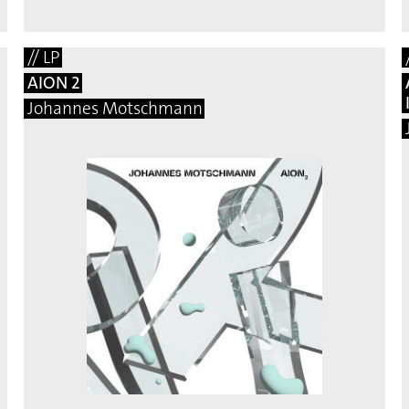
// LP
AION 2
Johannes Motschmann