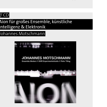
// CD
Aion für großes Ensemble, künstliche
Intelligenz & Elektronik
Johannes Motschmann