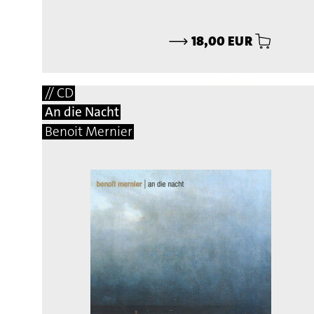
⟶
18,00 EUR
// CD
An die Nacht
Benoit Mernier