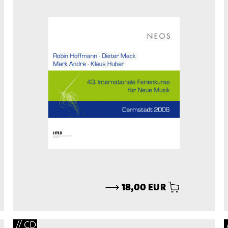
⟶
18,00 EUR
// CD