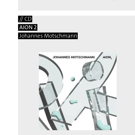
// CD
AION 2
Johannes Motschmann