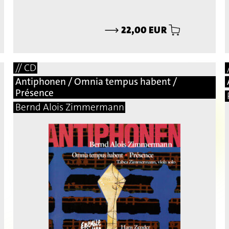
⟶
22,00 EUR
// CD
Antiphonen / Omnia tempus habent /
Présence
Bernd Alois Zimmermann