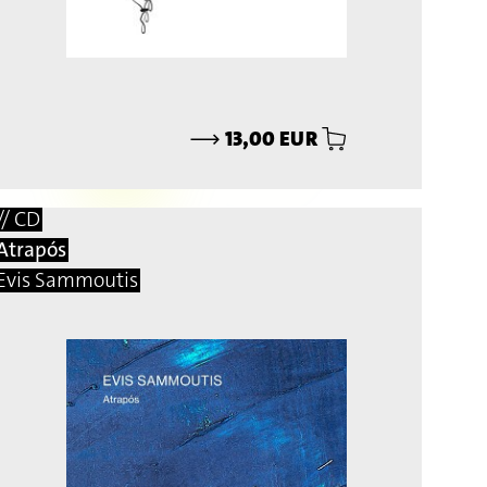
⟶
13,00 EUR
// CD
Atrapós
Evis Sammoutis