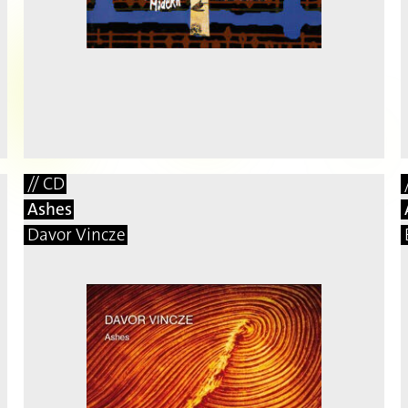
// CD
Ashes
Davor Vincze