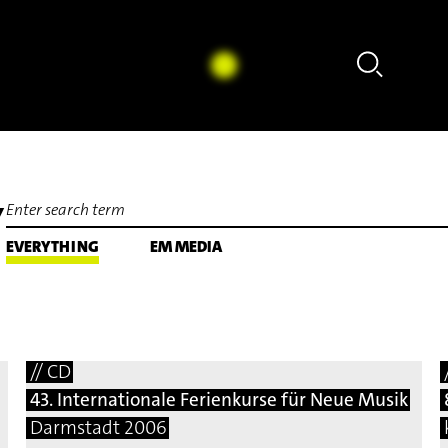
Annie Jacobs-Perkins - Hannah Ishizaki: Exploratio
Y
EVERYTHING
EM MEDIA
// CD
43. Internationale Ferienkurse für Neue Musik
Darmstadt 2006