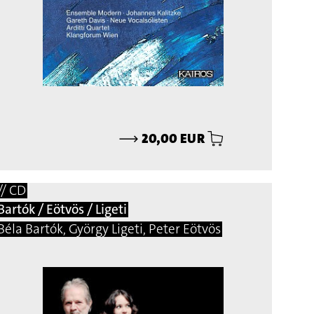
⟶
20,00 EUR
// CD
Bartók / Eötvös / Ligeti
Béla Bartók, György Ligeti, Peter Eötvös