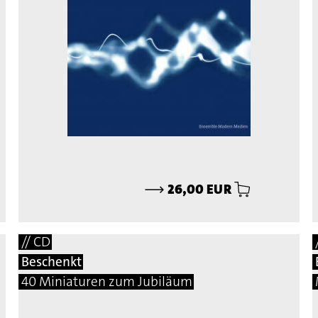
⟶
26,00 EUR
// CD
Beschenkt
40 Miniaturen zum Jubiläum