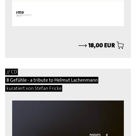
⟶
18,00 EUR
// CD
8 Gefühle - a tribute to Helmut Lachenmann
kuratiert von Stefan Fricke