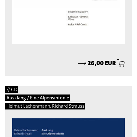
⟶
26,00 EUR
// CD
Ausklang / Eine Alpensinfonie
Helmut Lachenmann, Richard Strauss