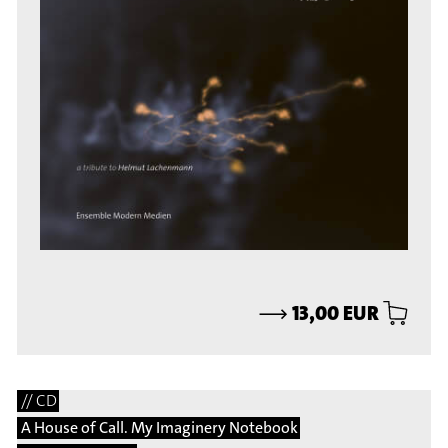
⟶
13,00 EUR
// CD
A House of Call. My Imaginery Notebook