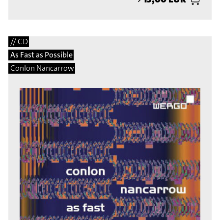
// CD
As Fast as Possible
Conlon Nancarrow