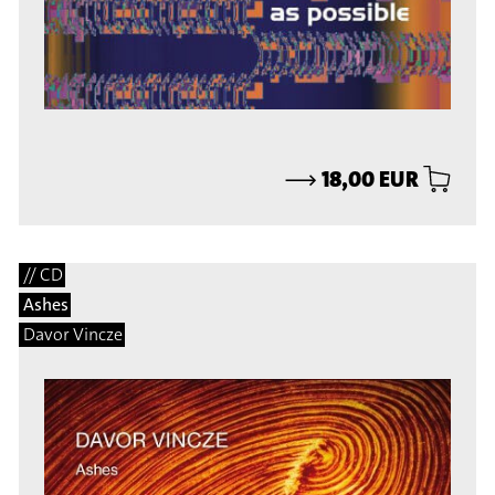
⟶
18,00 EUR
// CD
Ashes
Davor Vincze