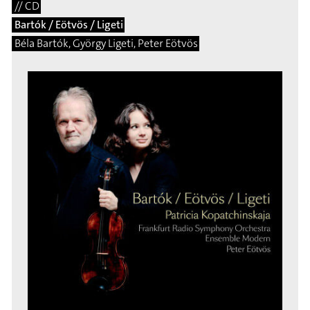
// CD
Bartók / Eötvös / Ligeti
Béla Bartók, György Ligeti, Peter Eötvös