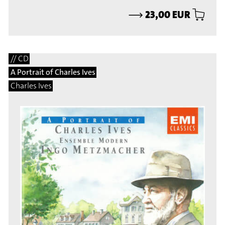
⟶
23,00 EUR
// CD
A Portrait of Charles Ives
Charles Ives