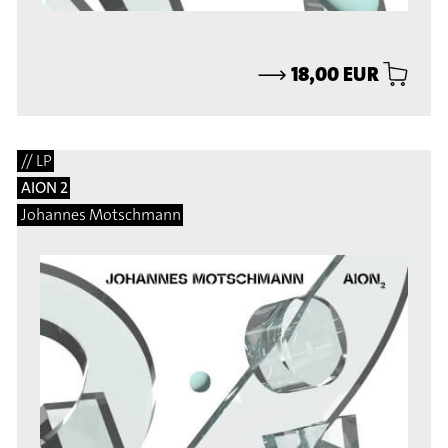
⟶
18,00 EUR
// LP
AION 2
Johannes Motschmann