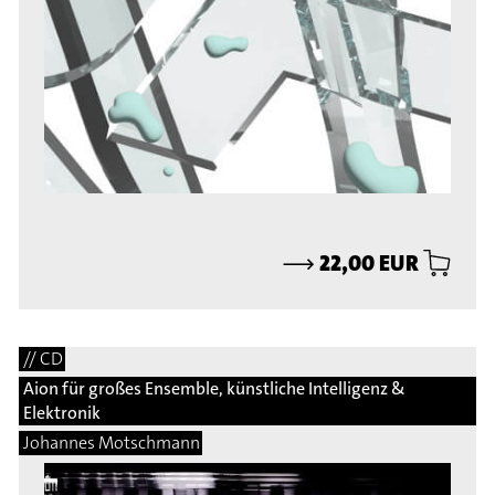
⟶
22,00 EUR
// CD
Aion für großes Ensemble, künstliche Intelligenz &
Elektronik
Johannes Motschmann