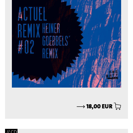
⟶
18,00 EUR
// CD