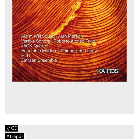
// CD
Atrapós