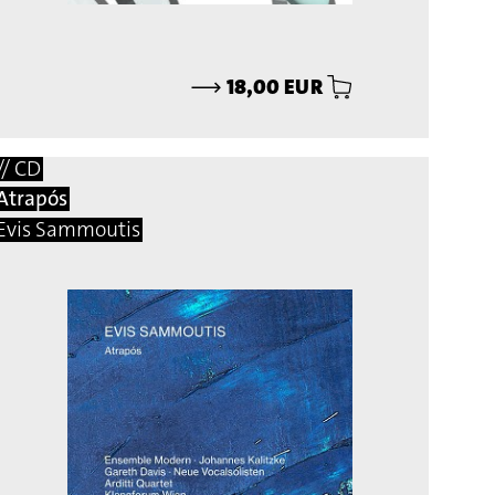
⟶
18,00 EUR
// CD
Atrapós
Evis Sammoutis