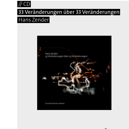
// CD
33 Veränderungen über 33 Veränderungen
Hans Zender