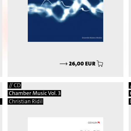
⟶
26,00 EUR
// CD
Chamber Music Vol. 3
mar, Martin Matalon, Adalberto Vidal
Christian Ridil