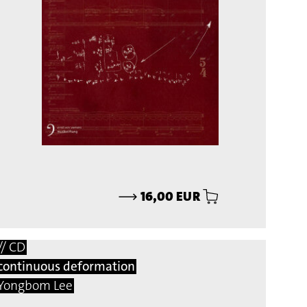
⟶
16,00 EUR
// CD
continuous deformation
Yongbom Lee