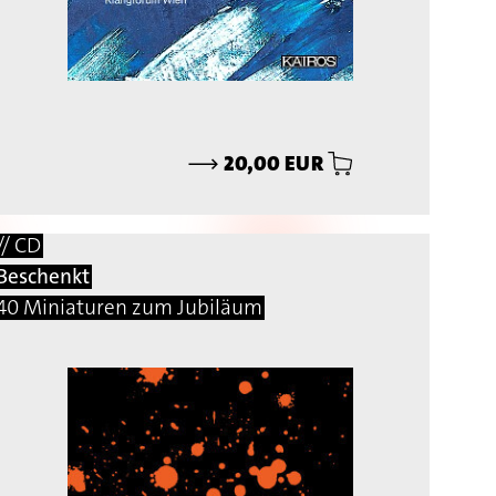
⟶
20,00 EUR
// CD
Beschenkt
40 Miniaturen zum Jubiläum