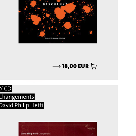
⟶
18,00 EUR
// CD
Changements
David Philip Hefti