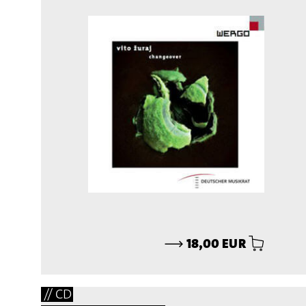
⟶
18,00 EUR
// CD