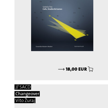
⟶
18,00 EUR
// SACD
Changeover
Vito Žuraj