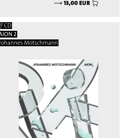
⟶
13,00 EUR
// CD
AION 2
Johannes Motschmann