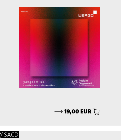
⟶
19,00 EUR
// SACD