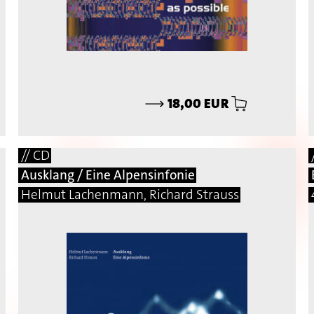
⟶
18,00 EUR
// CD
Ausklang / Eine Alpensinfonie
Helmut Lachenmann, Richard Strauss