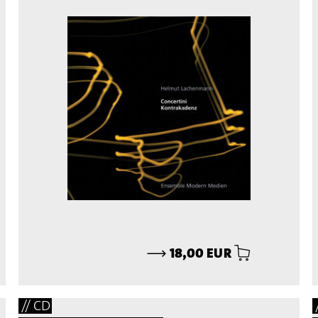
⟶
18,00 EUR
// CD