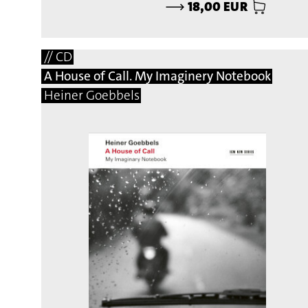
⟶
18,00 EUR
// CD
A House of Call. My Imaginery Notebook
Heiner Goebbels