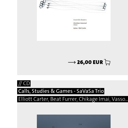
⟶
26,00 EUR
// CD
Calls, Studies & Games - SaVaSa Trio
Elliott Carter, Beat Furrer, Chikage Imai, Vassos Nicolaou, Matej Bonin, Bernhard Gander, Manfred Trojahn, Vito Žuraj, Marcelo Perticone, Steingrimur Rohloff, Márton Illés, Natalio Sued, Damon Thomas Lee, Hermann Kretzsch