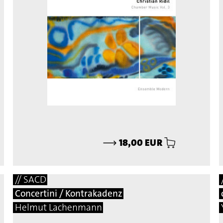
⟶
18,00 EUR
// SACD
Concertini / Kontrakadenz
Helmut Lachenmann