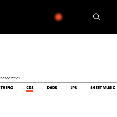
 Sleeping - aus: The Yellow Shark (Arr. Ali N. Askin) (1992) [excerpt]
YTHING
CDS
DVDS
LPS
SHEET MUSIC