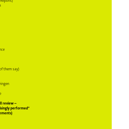
o Répons)
n
nce
)
 of them say)
 Dingen
e
 review –
isingly performed"
lements
)