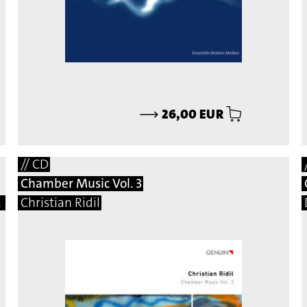
⟶
26,00 EUR
// CD
Chamber Music Vol. 3
mar, Martin Matalon, Adalberto Vidal
Christian Ridil