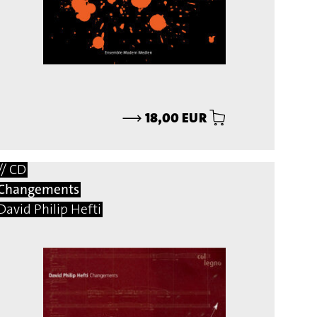
⟶
18,00 EUR
// CD
Changements
David Philip Hefti