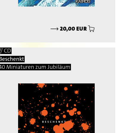
⟶
20,00 EUR
// CD
Beschenkt
40 Miniaturen zum Jubiläum