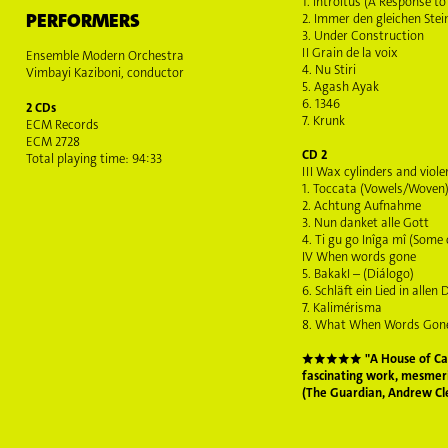
1. Introitus (A Response t
PERFORMERS
2. Immer den gleichen Stei
3. Under Construction
II Grain de la voix
Ensemble Modern Orchestra
4. Nu Stiri
Vimbayi Kaziboni, conductor
5. Agash Ayak
6. 1346
2 CDs
7. Krunk
ECM Records
ECM 2728
CD 2
Total playing time: 94:33
III Wax cylinders and viole
1. Toccata (Vowels/Woven
2. Achtung Aufnahme
3. Nun danket alle Gott
4. Ti gu go Inîga mî (Some
IV When words gone
5. BakakI – (Diálogo)
6. Schläft ein Lied in allen
7. Kalimérisma
8. What When Words Gon
★★★★★ "A House of Call
fascinating work, mesmer
(
The Guardian, Andrew C