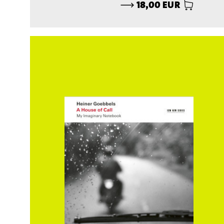
⟶
18,00 EUR
// CD
A House of Call. My Imaginery Notebook
Heiner Goebbels