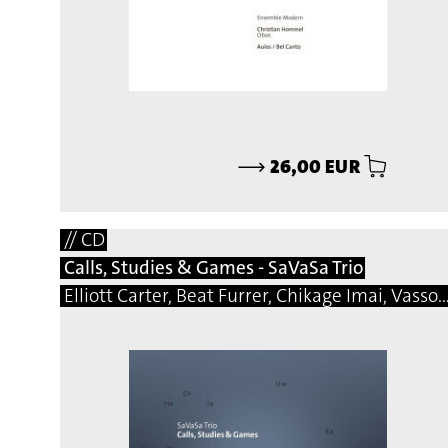
⟶
26,00 EUR
// CD
Calls, Studies & Games - SaVaSa Trio
Elliott Carter, Beat Furrer, Chikage Imai, Vassos Nicolaou, Matej Bonin, Bernhard Gander, Manfred Trojahn, Vito Žuraj, Marcelo Perticone, Steingrimur Rohloff, Márton Illés, Natalio Sued, Damon Thomas Lee, Hermann Kretzsch