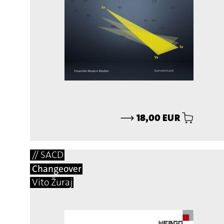
⟶
18,00 EUR
// SACD
Changeover
Vito Žuraj