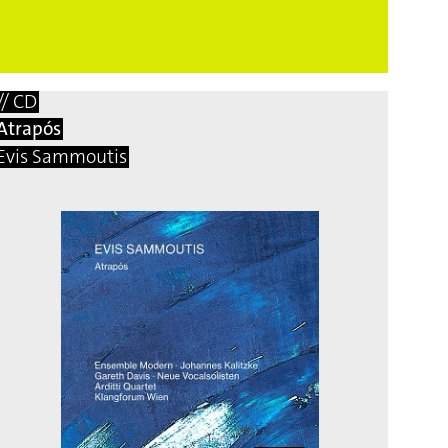
⟶
18,00 EUR
// CD
Atrapós
Evis Sammoutis