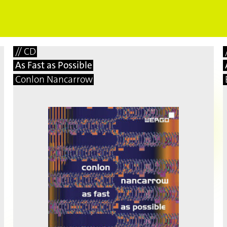
⟶
18,00 EUR
// CD
As Fast as Possible
Conlon Nancarrow