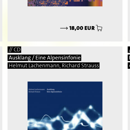
⟶
18,00 EUR
// CD
Ausklang / Eine Alpensinfonie
Helmut Lachenmann, Richard Strauss