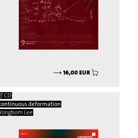
⟶
16,00 EUR
// CD
continuous deformation
Yongbom Lee