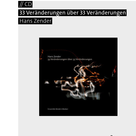
// CD
33 Veränderungen über 33 Veränderungen
Hans Zender