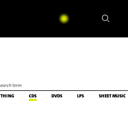
Uwe Dierksen - Folke Rabe: Basta für Posaune solo 
YTHING
CDS
DVDS
LPS
SHEET MUSIC