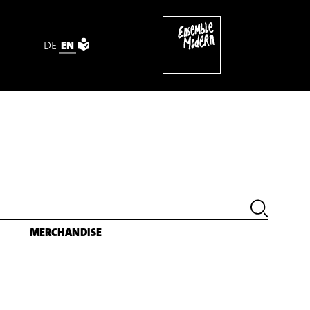
DE
EN
(1982) [excerpt]
MERCHANDISE