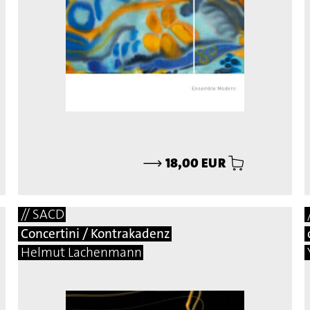
⟶
18,00 EUR
// SACD
Concertini / Kontrakadenz
Helmut Lachenmann