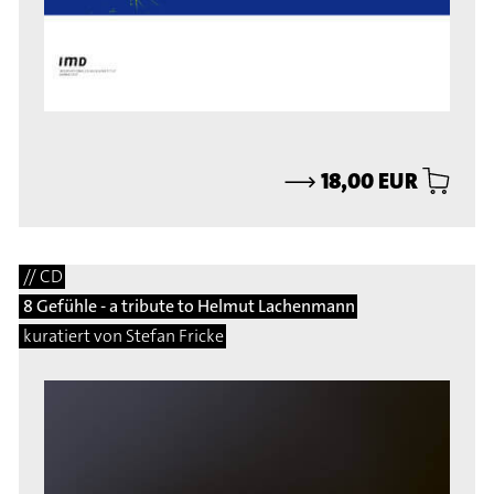
⟶
18,00 EUR
// CD
8 Gefühle - a tribute to Helmut Lachenmann
kuratiert von Stefan Fricke