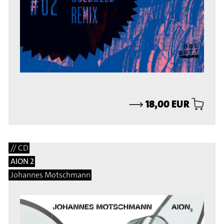
⟶
18,00 EUR
// CD
AION 2
Johannes Motschmann