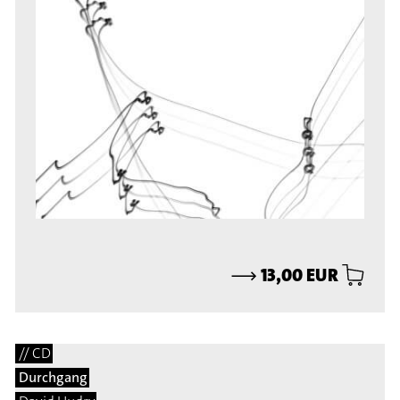
⟶
13,00 EUR
// CD
Durchgang