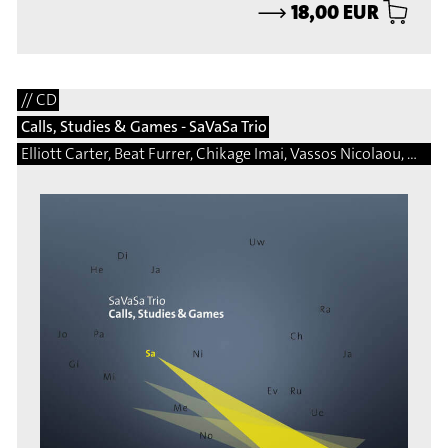
⟶
18,00 EUR
// CD
Calls, Studies & Games - SaVaSa Trio
Elliott Carter, Beat Furrer, Chikage Imai, Vassos Nicolaou, Matej Bonin, Bernhard Gander, Manfred Trojahn, Vito Žuraj, Marcelo Perticone, Steingrimur Rohloff, Márton Illés, Natalio Sued, Damon Thomas Lee, Hermann Kretzschmar, Martin Matalon, Adalberto Vidal