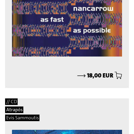
⟶
18,00 EUR
// CD
Atrapós
Evis Sammoutis