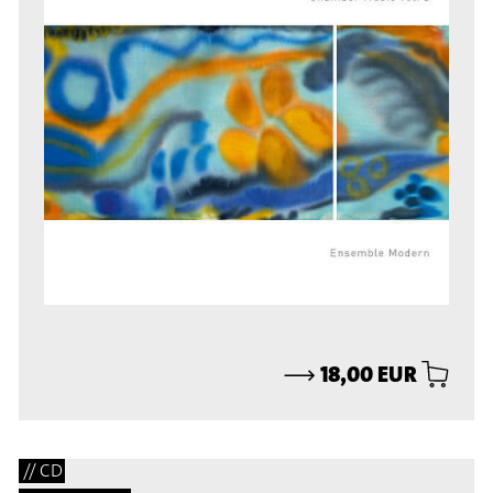
⟶
18,00 EUR
// CD