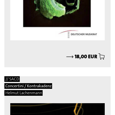
⟶
18,00 EUR
// SACD
Concertini / Kontrakadenz
Helmut Lachenmann