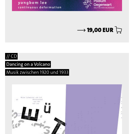
⟶
19,00 EUR
// CD
Dancing on a Volcano
Musik zwischen 1920 und 1933