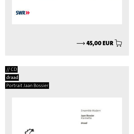
⟶
45,00 EUR
// CD
draad
Portrait Jaan Bossier