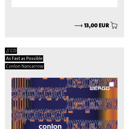
⟶
13,00 EUR
// CD
As Fast as Possible
Conlon Nancarrow