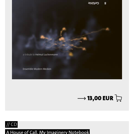
⟶
13,00 EUR
// CD
A House of Call. My Imaginery Notebook