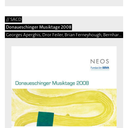
// SACD
Donaueschinger Musiktage 2008
Georges Aperghis, Dror Feiler, Brian Ferneyhough, Bernhard Gander, Saed Haddad, Arnulf Herrmann, Ben Johnston, Eduardo Moguillansky, Isabel Mundry, Brice Pauset, Enno Poppe