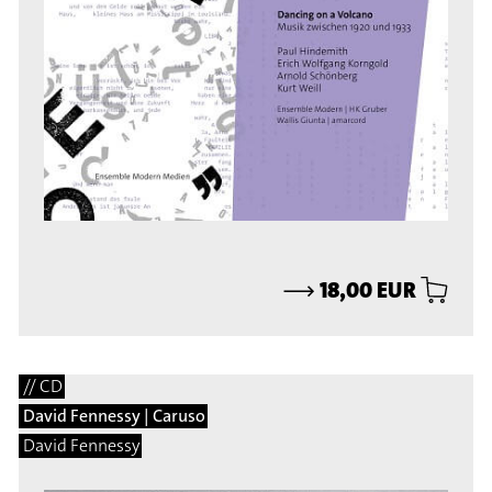
⟶
18,00 EUR
// CD
David Fennessy | Caruso
David Fennessy