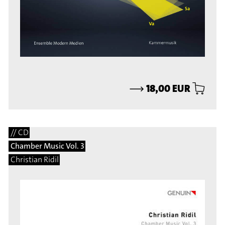
⟶
18,00 EUR
// CD
Chamber Music Vol. 3
Christian Ridil