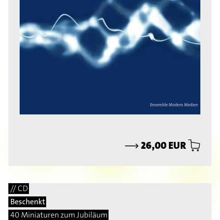
⟶
26,00 EUR
// CD
Beschenkt
40 Miniaturen zum Jubiläum