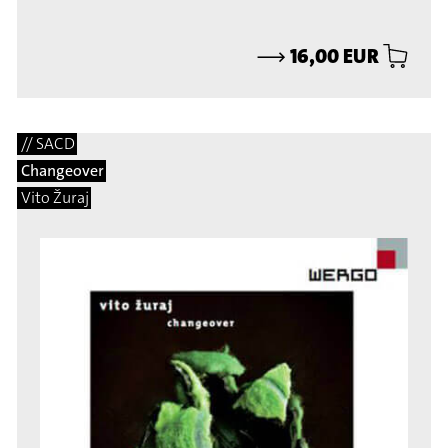
⟶
16,00 EUR
// SACD
Changeover
Vito Žuraj