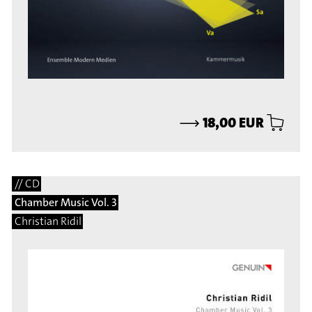
⟶
18,00 EUR
// CD
Chamber Music Vol. 3
Christian Ridil