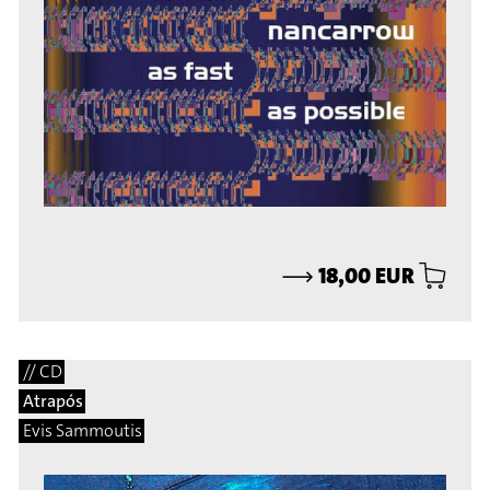
⟶
18,00 EUR
// CD
Atrapós
Evis Sammoutis