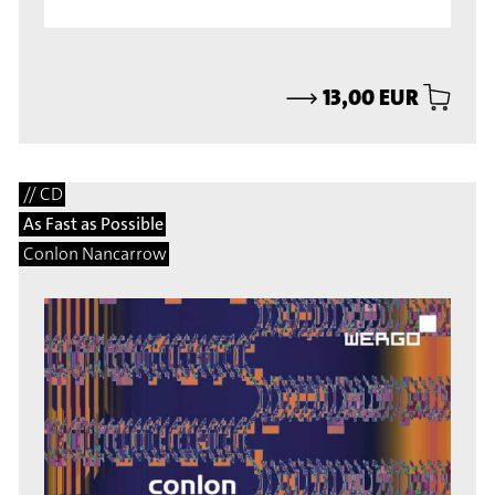
⟶
13,00 EUR
// CD
As Fast as Possible
Conlon Nancarrow