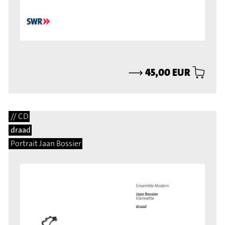
⟶
45,00 EUR
// CD
draad
Portrait Jaan Bossier