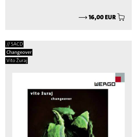
⟶
16,00 EUR
// SACD
Changeover
Vito Žuraj