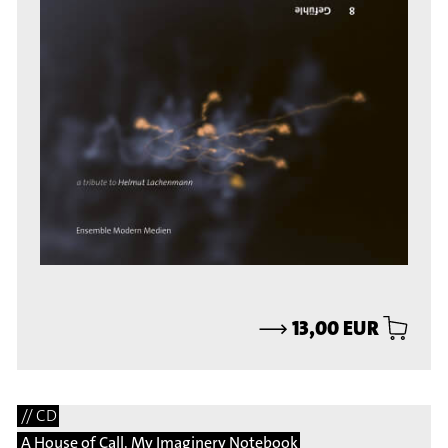
⟶
13,00 EUR
// CD
A House of Call. My Imaginery Notebook