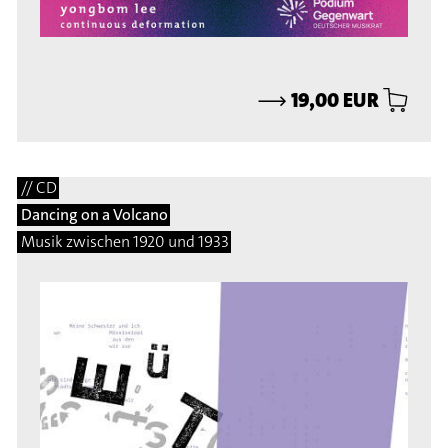
⟶
19,00 EUR
// CD
Dancing on a Volcano
Musik zwischen 1920 und 1933