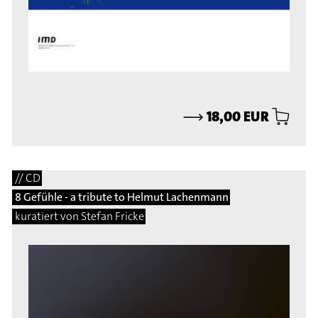
⟶
18,00 EUR
// CD
8 Gefühle - a tribute to Helmut Lachenmann
kuratiert von Stefan Fricke