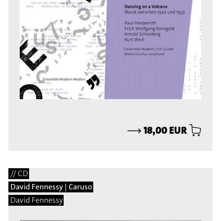
⟶
18,00 EUR
// CD
David Fennessy | Caruso
David Fennessy