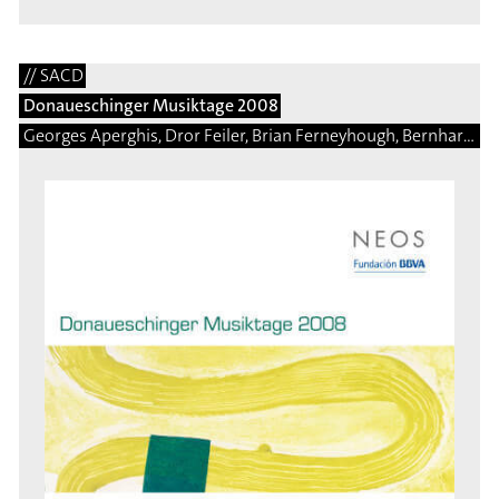
// SACD
Donaueschinger Musiktage 2008
Georges Aperghis, Dror Feiler, Brian Ferneyhough, Bernhard Gander, Saed Haddad, Arnulf Herrmann, Ben Johnston, Eduardo Moguillansky, Isabel Mundry, Brice Pauset, Enno Poppe