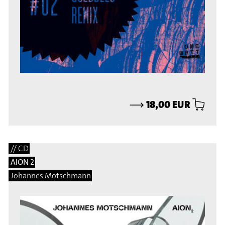
⟶
18,00 EUR
// CD
AION 2
Johannes Motschmann