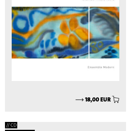
⟶
18,00 EUR
// CD