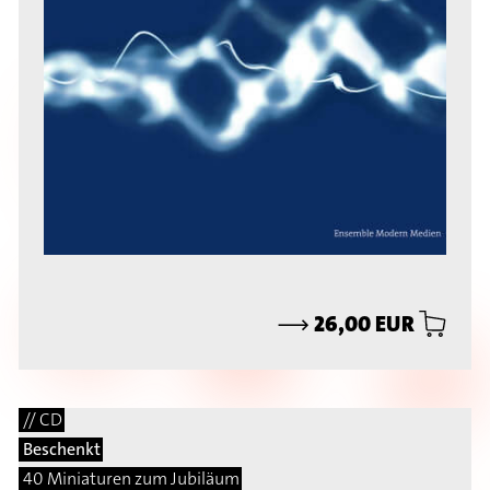
⟶
26,00 EUR
// CD
Beschenkt
40 Miniaturen zum Jubiläum