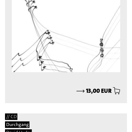
⟶
13,00 EUR
// CD
Durchgang