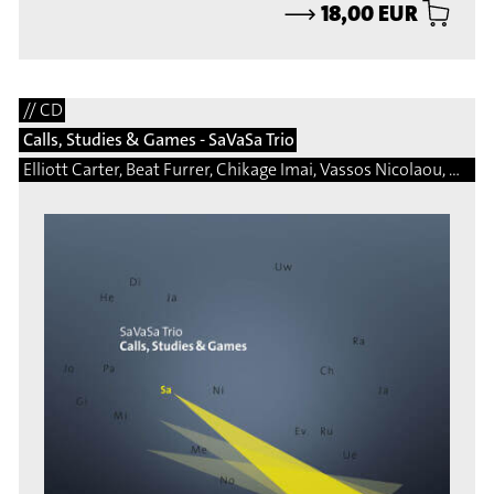
⟶
18,00 EUR
// CD
Calls, Studies & Games - SaVaSa Trio
Elliott Carter, Beat Furrer, Chikage Imai, Vassos Nicolaou, Matej Bonin, Bernhard Gander, Manfred Trojahn, Vito Žuraj, Marcelo Perticone, Steingrimur Rohloff, Márton Illés, Natalio Sued, Damon Thomas Lee, Hermann Kretzschmar, Martin Matalon, Adalberto Vidal