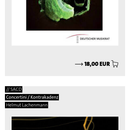
⟶
18,00 EUR
// SACD
Concertini / Kontrakadenz
Helmut Lachenmann