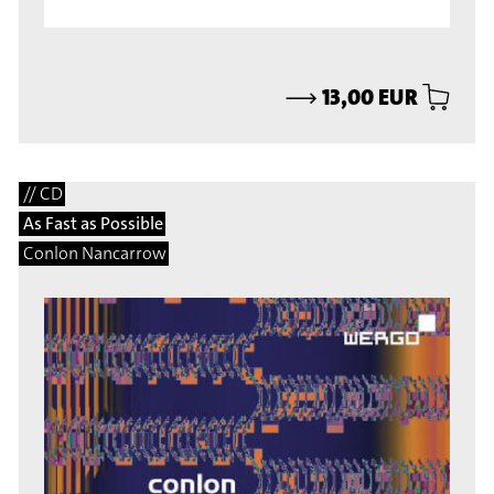
⟶
13,00 EUR
// CD
As Fast as Possible
Conlon Nancarrow