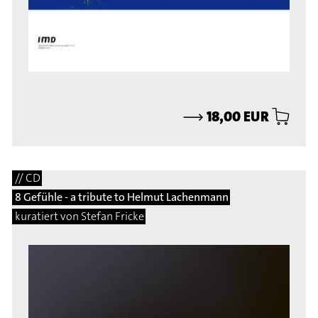
⟶
18,00 EUR
// CD
8 Gefühle - a tribute to Helmut Lachenmann
kuratiert von Stefan Fricke