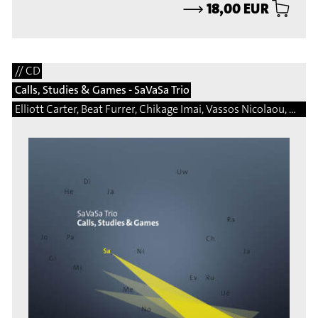
⟶
18,00 EUR
// CD
Calls, Studies & Games - SaVaSa Trio
Elliott Carter, Beat Furrer, Chikage Imai, Vassos Nicolaou, Matej Bonin, Bernhard Gander, Manfred Trojahn, Vito Žuraj, Marcelo Perticone, Steingrimur Rohloff, Márton Illés, Natalio Sued, Damon Thomas Lee, Hermann Kretzschmar, Martin Matalon, Adalberto Vidal