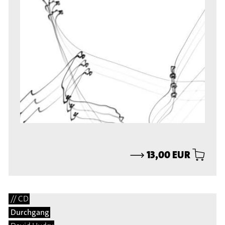
⟶
13,00 EUR
// CD
Durchgang