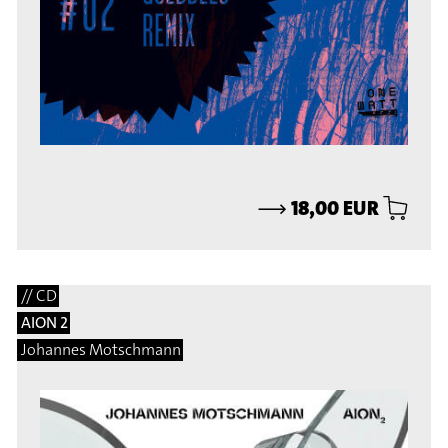
⟶
18,00 EUR
// CD
AION 2
Johannes Motschmann