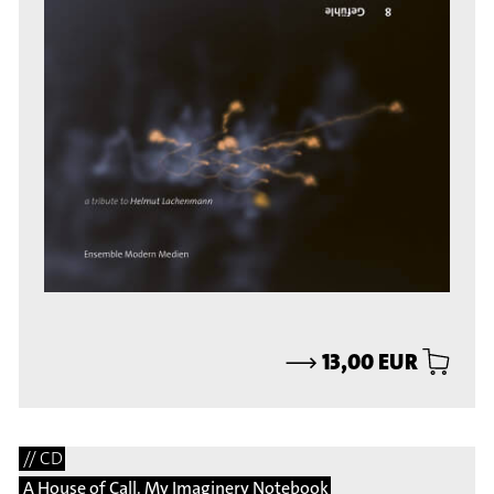
⟶
13,00 EUR
// CD
A House of Call. My Imaginery Notebook