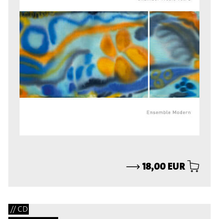
⟶
18,00 EUR
// CD