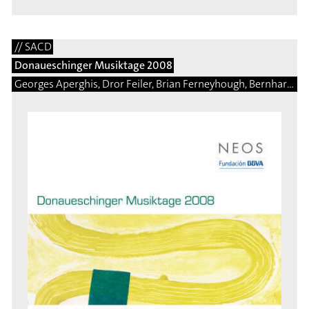
// SACD
Donaueschinger Musiktage 2008
Georges Aperghis, Dror Feiler, Brian Ferneyhough, Bernhard Gander, Saed Haddad, Arnulf Herrmann, Ben Johnston, Eduardo Moguillansky, Isabel Mundry, Brice Pauset, Enno Poppe