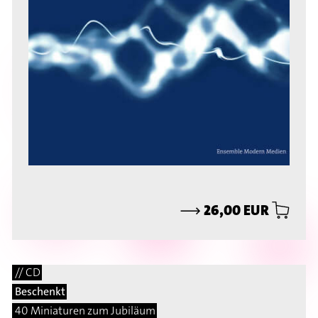
⟶
26,00 EUR
// CD
Beschenkt
40 Miniaturen zum Jubiläum