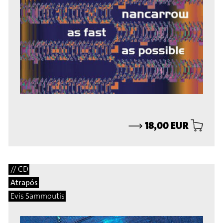
⟶
18,00 EUR
// CD
Atrapós
Evis Sammoutis