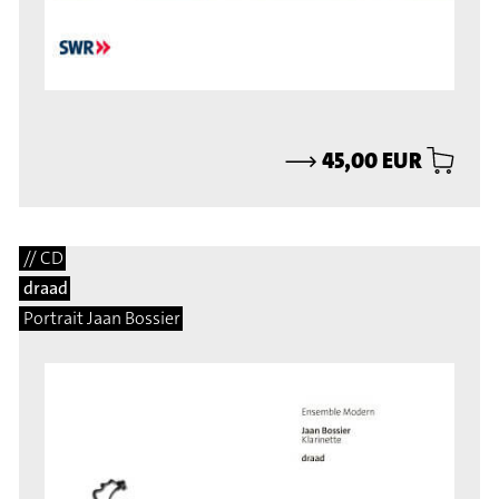
⟶
45,00 EUR
// CD
draad
Portrait Jaan Bossier