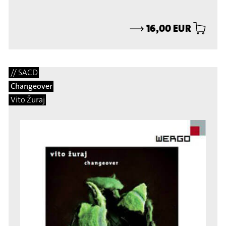
⟶
16,00 EUR
// SACD
Changeover
Vito Žuraj