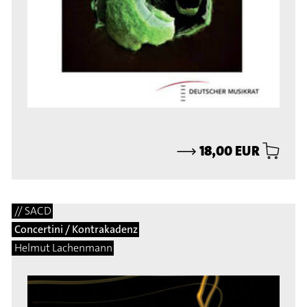
⟶
18,00 EUR
// SACD
Concertini / Kontrakadenz
Helmut Lachenmann