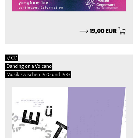
⟶
19,00 EUR
// CD
Dancing on a Volcano
Musik zwischen 1920 und 1933