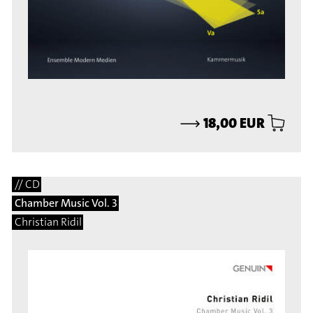
⟶
18,00 EUR
// CD
Chamber Music Vol. 3
Christian Ridil