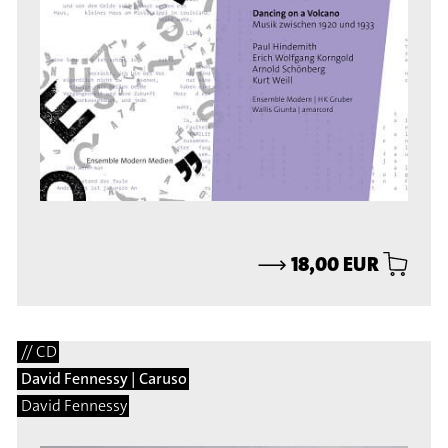
⟶
18,00 EUR
// CD
David Fennessy | Caruso
David Fennessy