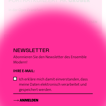
GRUBER
PORTRÄTKONZERT HK
in der Oper Frankfurt
⟶
JETZT LESEN
04.05.2016 // NEWS
NEWSLETTER
MUSIK
Abonnieren Sie den Newsletter des Ensemble
TANZ UND
Modern!
beim Festival „Körperstürme“ in Kassel
IHRE E-MAIL:
Ich erkläre mich damit einverstanden, dass
⟶
JETZT LESEN
meine Daten elektronisch verarbeitet und
gespeichert werden.
⟶
ANMELDEN