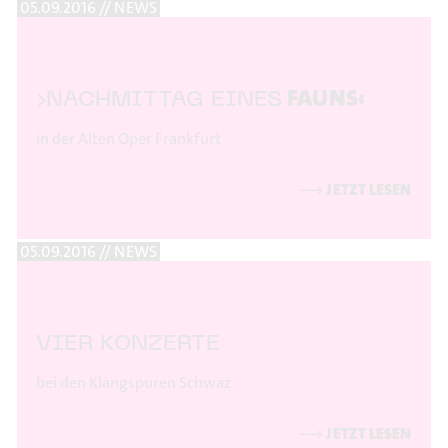
05.09.2016 // NEWS
FAUNS‹
›NACHMITTAG EINES
in der Alten Oper Frankfurt
⟶
JETZT LESEN
05.09.2016 // NEWS
VIER KONZERTE
bei den Klangspuren Schwaz
⟶
JETZT LESEN