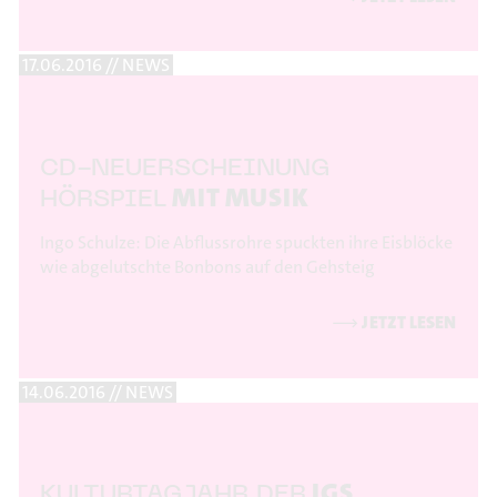
17.06.2016 // NEWS
CD-NEUERSCHEINUNG
MIT MUSIK
HÖRSPIEL
Ingo Schulze: Die Abflussrohre spuckten ihre Eisblöcke
wie abgelutschte Bonbons auf den Gehsteig
⟶
JETZT LESEN
14.06.2016 // NEWS
IGS
KULTURTAGJAHR DER