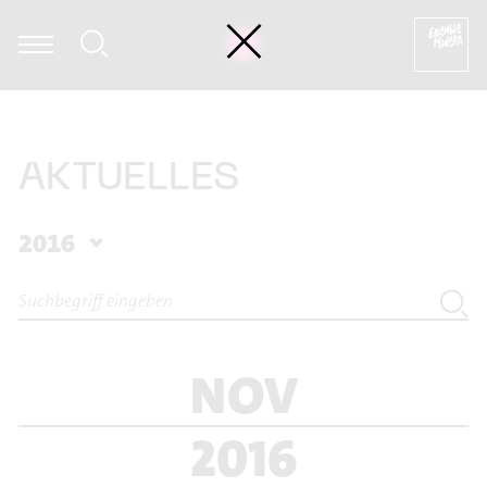
mi Kasakawa - Heinz Holliger: Souvenir trémaësques (excerpt)
AKTUELLES
2016
NOV
2016