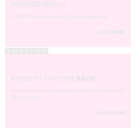
MAIFESTSPIELE
AGOTA? Die Analphabetin (Gestern/Irgendwo)
⟶
JETZT LESEN
18.04.2016 // NEWS
DACH
KONZERT UNTERM
Duo-Abend mit Giorgos Panagiotidis (Violine) und Ueli
Wiget (Klavier)
⟶
JETZT LESEN