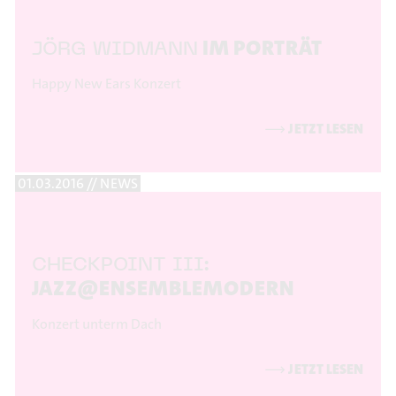
IM PORTRÄT
JÖRG WIDMANN
Happy New Ears Konzert
⟶
JETZT LESEN
01.03.2016 // NEWS
CHECKPOINT III:
JAZZ@ENSEMBLEMODERN
Konzert unterm Dach
⟶
JETZT LESEN