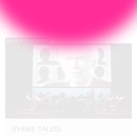
APR
2016
26.04.2016 // NEWS
›THREE TALES‹