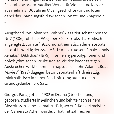
Ensemble Modern-Musiker Werke für Violine und Klavier
aus mehr als 100 Jahren Musikgeschichte vor und loten
dabei das Spannungsfeld zwischen Sonate und Rhapsodie
aus.
Ausgehend von Johannes Brahms‘ klassizistischster Sonate
Nr. 2 (1886) führt der Weg über Béla Bartóks rhapsodisch
angelegte 2. Sonate (1922): monothematisch der erste Satz,
betont tanzartig der zweite Satz mit virtuosem Finale. Iannis
Xenakis‘ „Dikhthas“ (1979) in seinen hyperpolyphonen und
polyrhythmischen Strukturen sowie den kadenzartigen
Ausbrüchen wirkt ebenfalls rhapsodisch, John Adams „Road
Movies“ (1995) dagegen betont sonatenhaft, dreisätzig,
minimalistisch in seiner Beschränkung auf nur einen
Grundgedanken pro Satz.
Giorgos Panagiotidis, 1982 in Drama (Griechenland)
geboren, studierte in München und kehrte nach seinem
Abschluss in seine Heimat zurück, wo er 2. Konzertmeister
der Camerata Athen wurde. Er hat mit zahlreichen