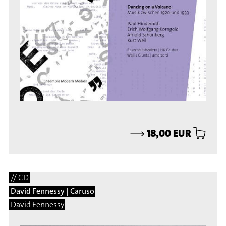
⟶
18,00 EUR
// CD
David Fennessy | Caruso
David Fennessy