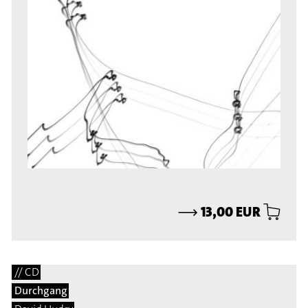
⟶
13,00 EUR
// CD
Durchgang