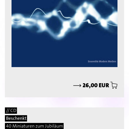
⟶
26,00 EUR
// CD
Beschenkt
40 Miniaturen zum Jubiläum