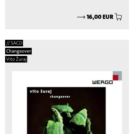
⟶
16,00 EUR
// SACD
Changeover
Vito Žuraj