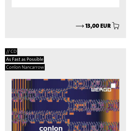
⟶
13,00 EUR
// CD
As Fast as Possible
Conlon Nancarrow