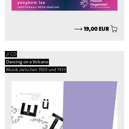
⟶
19,00 EUR
// CD
Dancing on a Volcano
Musik zwischen 1920 und 1933