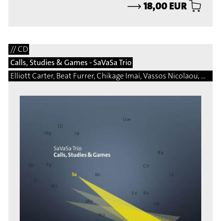
⟶
18,00 EUR
// CD
Calls, Studies & Games - SaVaSa Trio
Elliott Carter, Beat Furrer, Chikage Imai, Vassos Nicolaou, Matej Bonin, Bernhard Gander, Manfred Trojahn, Vito Žuraj, Marcelo Perticone, Steingrimur Rohloff, Márton Illés, Natalio Sued, Damon Thomas Lee, Hermann Kretzschmar, Martin Matalon, Adalberto Vidal