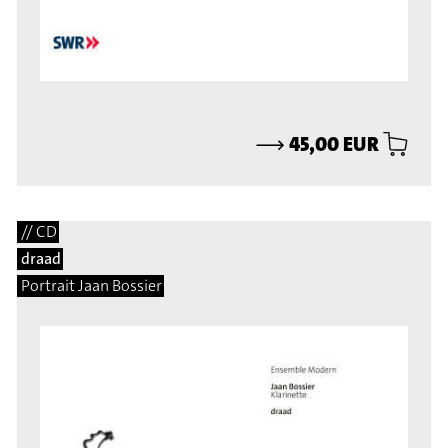
⟶
45,00 EUR
// CD
draad
Portrait Jaan Bossier