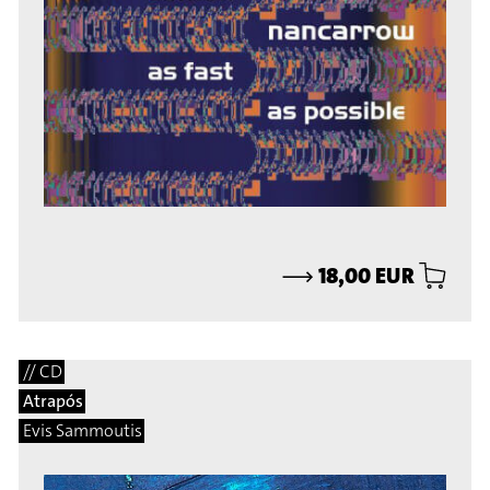
⟶
18,00 EUR
// CD
Atrapós
Evis Sammoutis