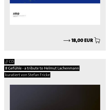
⟶
18,00 EUR
// CD
8 Gefühle - a tribute to Helmut Lachenmann
kuratiert von Stefan Fricke