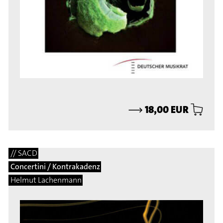
⟶
18,00 EUR
// SACD
Concertini / Kontrakadenz
Helmut Lachenmann