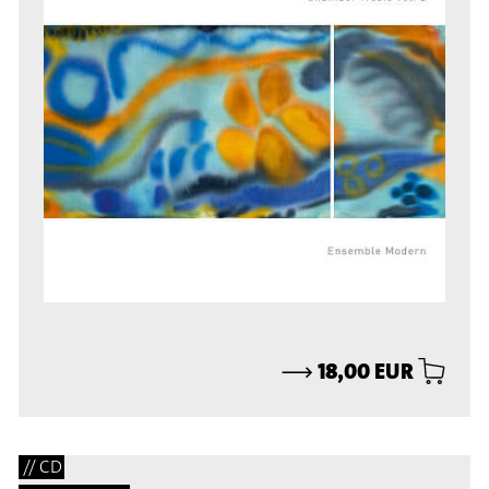
⟶
18,00 EUR
// CD