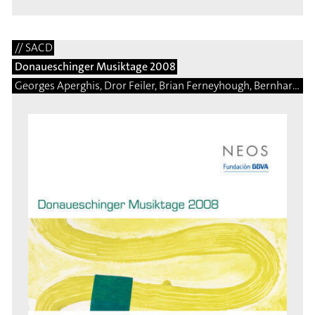
// SACD
Donaueschinger Musiktage 2008
Georges Aperghis, Dror Feiler, Brian Ferneyhough, Bernhard Gander, Saed Haddad, Arnulf Herrmann, Ben Johnston, Eduardo Moguillansky, Isabel Mundry, Brice Pauset, Enno Poppe