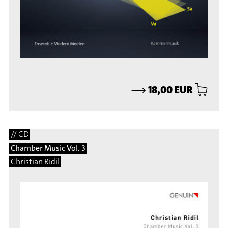
⟶
18,00 EUR
// CD
Chamber Music Vol. 3
Christian Ridil