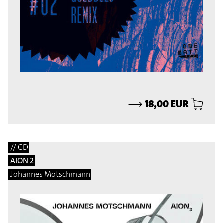
⟶
18,00 EUR
// CD
AION 2
Johannes Motschmann