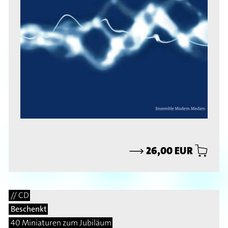
⟶
26,00 EUR
// CD
Beschenkt
40 Miniaturen zum Jubiläum