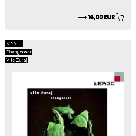
⟶
16,00 EUR
// SACD
Changeover
Vito Žuraj