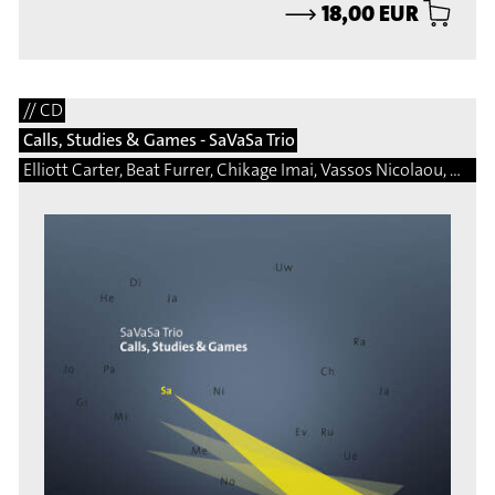
⟶
18,00 EUR
// CD
Calls, Studies & Games - SaVaSa Trio
Elliott Carter, Beat Furrer, Chikage Imai, Vassos Nicolaou, Matej Bonin, Bernhard Gander, Manfred Trojahn, Vito Žuraj, Marcelo Perticone, Steingrimur Rohloff, Márton Illés, Natalio Sued, Damon Thomas Lee, Hermann Kretzschmar, Martin Matalon, Adalberto Vidal