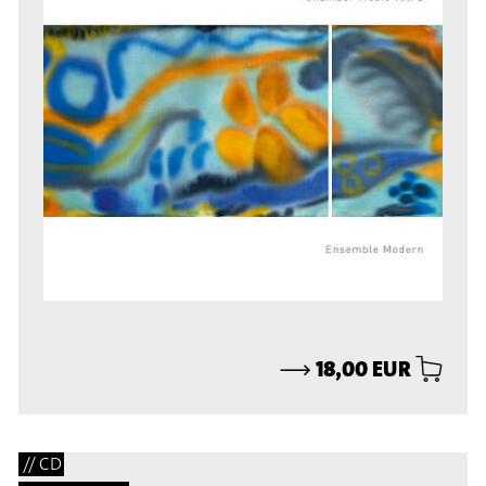
⟶
18,00 EUR
// CD