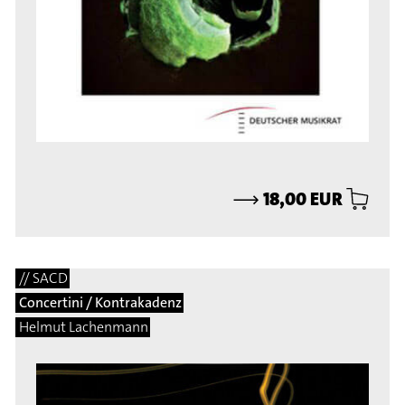
⟶
18,00 EUR
// SACD
Concertini / Kontrakadenz
Helmut Lachenmann