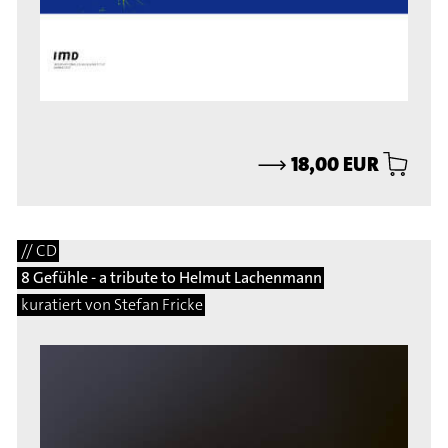
⟶
18,00 EUR
// CD
8 Gefühle - a tribute to Helmut Lachenmann
kuratiert von Stefan Fricke