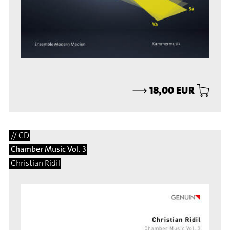
⟶
18,00 EUR
// CD
Chamber Music Vol. 3
Christian Ridil