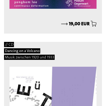
⟶
19,00 EUR
// CD
Dancing on a Volcano
Musik zwischen 1920 und 1933