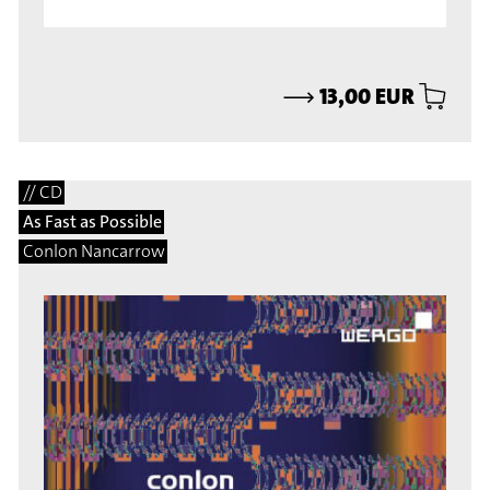
⟶
13,00 EUR
// CD
As Fast as Possible
Conlon Nancarrow