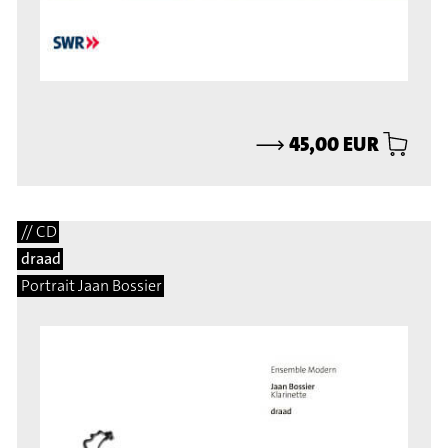
⟶
45,00 EUR
// CD
draad
Portrait Jaan Bossier