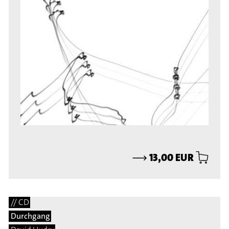
⟶
13,00 EUR
// CD
Durchgang