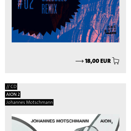
⟶
18,00 EUR
// CD
AION 2
Johannes Motschmann