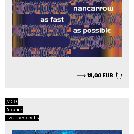
⟶
18,00 EUR
// CD
Atrapós
Evis Sammoutis