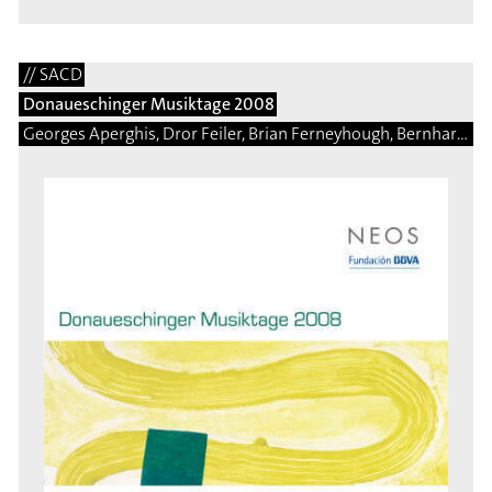
// SACD
Donaueschinger Musiktage 2008
Georges Aperghis, Dror Feiler, Brian Ferneyhough, Bernhard Gander, Saed Haddad, Arnulf Herrmann, Ben Johnston, Eduardo Moguillansky, Isabel Mundry, Brice Pauset, Enno Poppe