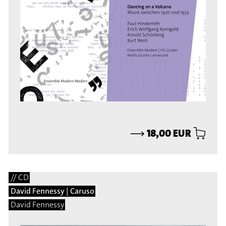
⟶
18,00 EUR
// CD
David Fennessy | Caruso
David Fennessy