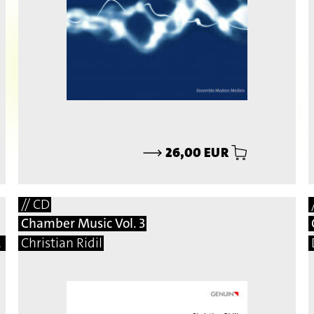
⟶
26,00 EUR
// CD
Chamber Music Vol. 3
mar, Martin Matalon, Adalberto Vidal
Christian Ridil