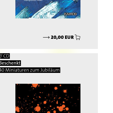
⟶
20,00 EUR
// CD
Beschenkt
40 Miniaturen zum Jubiläum