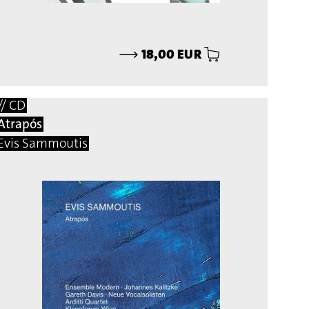
⟶
18,00 EUR
// CD
Atrapós
Evis Sammoutis