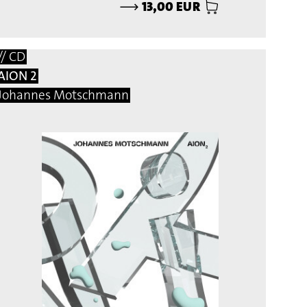
⟶
13,00 EUR
// CD
AION 2
Johannes Motschmann