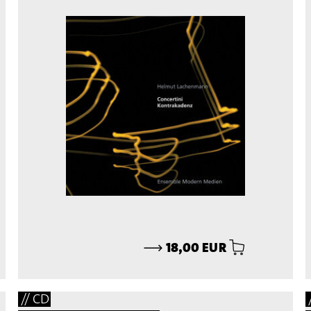
⟶
18,00 EUR
// CD