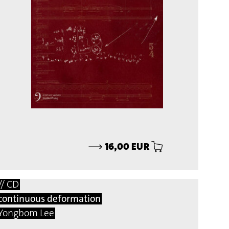
⟶
16,00 EUR
// CD
continuous deformation
Yongbom Lee