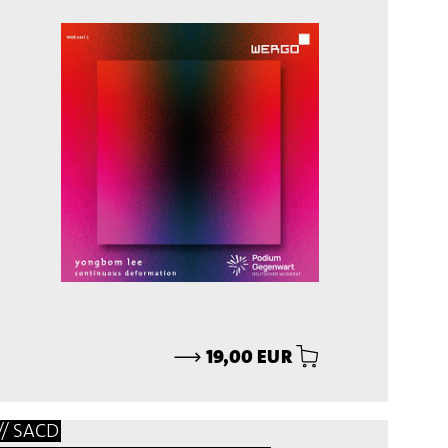
⟶
19,00 EUR
// SACD