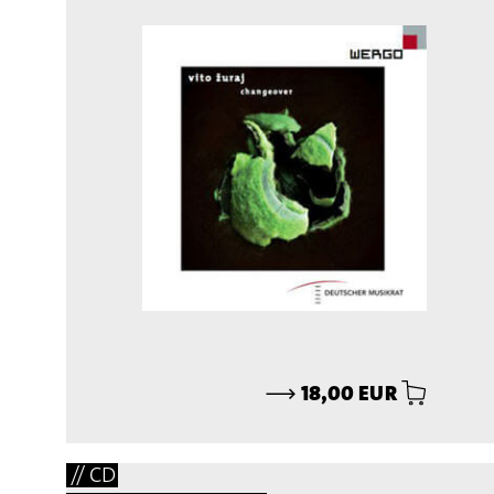
⟶
18,00 EUR
// CD