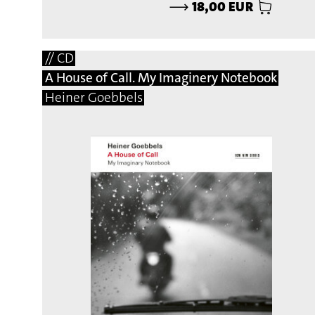
⟶
18,00 EUR
// CD
A House of Call. My Imaginery Notebook
Heiner Goebbels