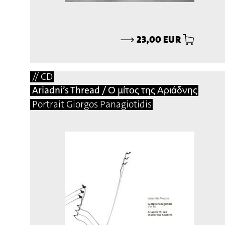
⟶
23,00 EUR
// CD
Ariadni’s Thread / Ο μίτος της Αριάδνης
Portrait Giorgos Panagiotidis