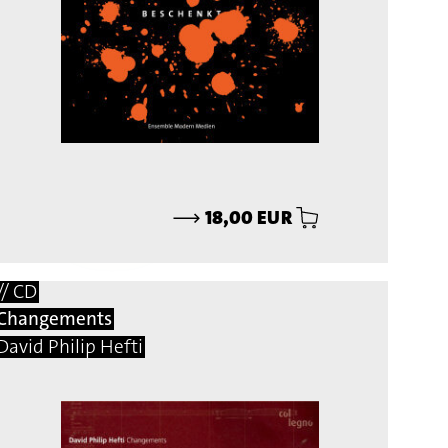
⟶
18,00 EUR
// CD
Changements
David Philip Hefti