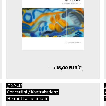
⟶
18,00 EUR
// SACD
Concertini / Kontrakadenz
Helmut Lachenmann