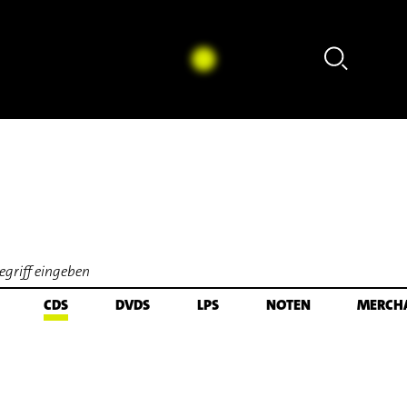
 Sleeping - aus: The Yellow Shark (Arr. Ali N. Askin) (1992) [excerpt]
CDS
DVDS
LPS
NOTEN
MERCH