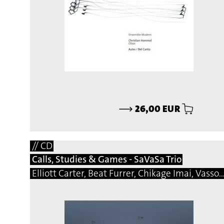
⟶
26,00 EUR
// CD
Calls, Studies & Games - SaVaSa Trio
Elliott Carter, Beat Furrer, Chikage Imai, Vassos Nicolaou, Matej Bonin, Bernhard Gander, Manfred Trojahn, Vito Žuraj, Marcelo Perticone, Steingrimur Rohloff, Márton Illés, Natalio Sued, Damon Thomas Lee, Hermann Kretzsch