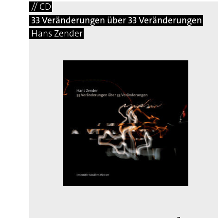
// CD
33 Veränderungen über 33 Veränderungen
Hans Zender