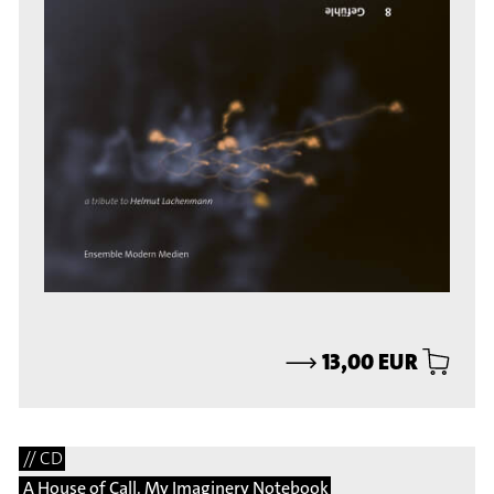
⟶
13,00 EUR
// CD
A House of Call. My Imaginery Notebook