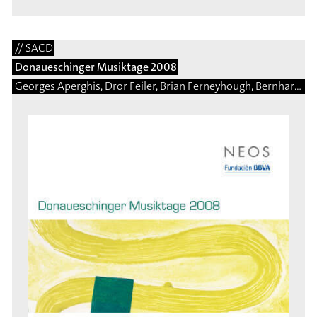
// SACD
Donaueschinger Musiktage 2008
Georges Aperghis, Dror Feiler, Brian Ferneyhough, Bernhard Gander, Saed Haddad, Arnulf Herrmann, Ben Johnston, Eduardo Moguillansky, Isabel Mundry, Brice Pauset, Enno Poppe