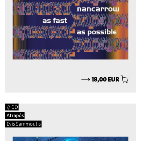
⟶
18,00 EUR
// CD
Atrapós
Evis Sammoutis