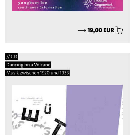
⟶
19,00 EUR
// CD
Dancing on a Volcano
Musik zwischen 1920 und 1933