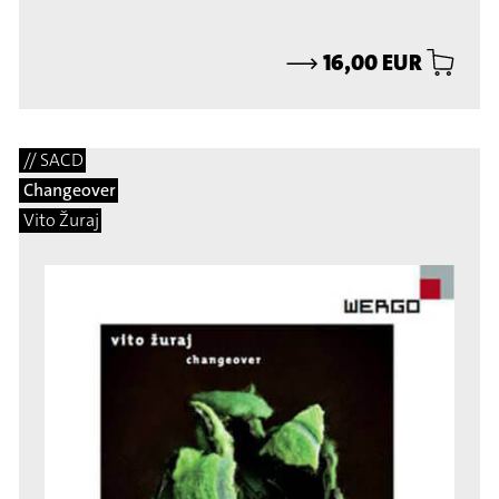
⟶
16,00 EUR
// SACD
Changeover
Vito Žuraj