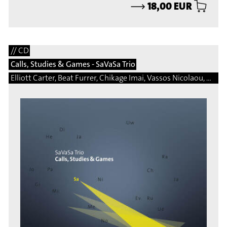
⟶
18,00 EUR
// CD
Calls, Studies & Games - SaVaSa Trio
Elliott Carter, Beat Furrer, Chikage Imai, Vassos Nicolaou, Matej Bonin, Bernhard Gander, Manfred Trojahn, Vito Žuraj, Marcelo Perticone, Steingrimur Rohloff, Márton Illés, Natalio Sued, Damon Thomas Lee, Hermann Kretzschmar, Martin Matalon, Adalberto Vidal