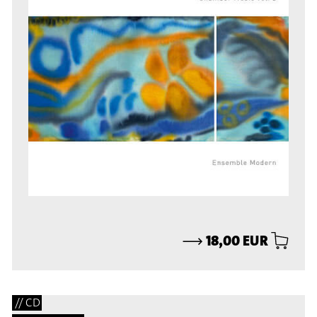
⟶
18,00 EUR
// CD