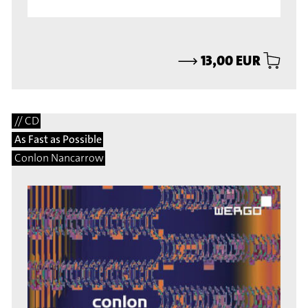
⟶
13,00 EUR
// CD
As Fast as Possible
Conlon Nancarrow