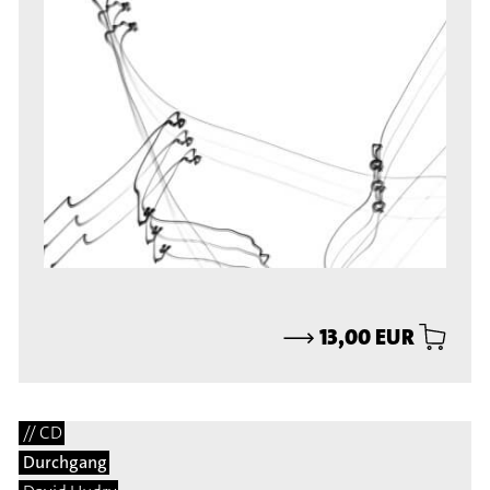
⟶
13,00 EUR
// CD
Durchgang