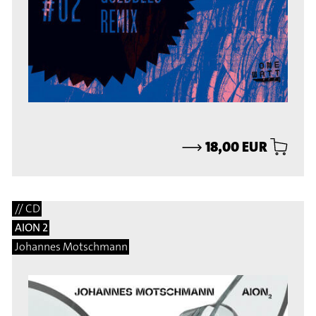
⟶
18,00 EUR
// CD
AION 2
Johannes Motschmann