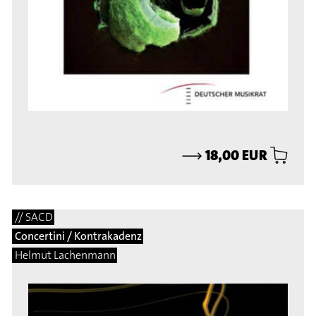
⟶
18,00 EUR
// SACD
Concertini / Kontrakadenz
Helmut Lachenmann