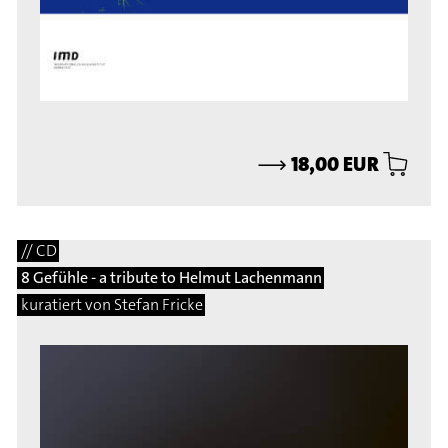
⟶
18,00 EUR
// CD
8 Gefühle - a tribute to Helmut Lachenmann
kuratiert von Stefan Fricke