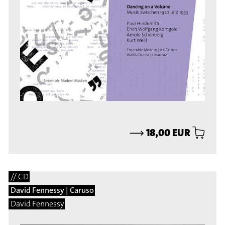
⟶
18,00 EUR
// CD
David Fennessy | Caruso
David Fennessy