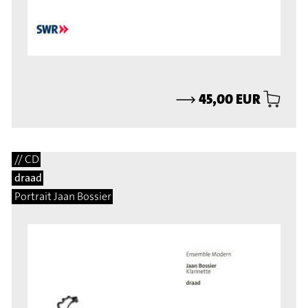
⟶
45,00 EUR
// CD
draad
Portrait Jaan Bossier