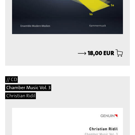
⟶
18,00 EUR
// CD
Chamber Music Vol. 3
Christian Ridil