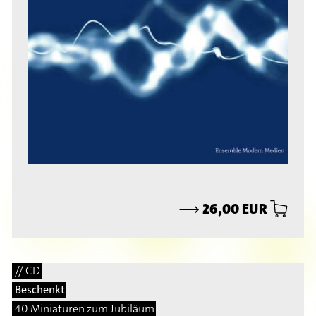
⟶
26,00 EUR
// CD
Beschenkt
40 Miniaturen zum Jubiläum