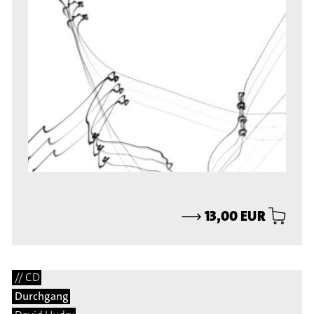
⟶
13,00 EUR
// CD
Durchgang