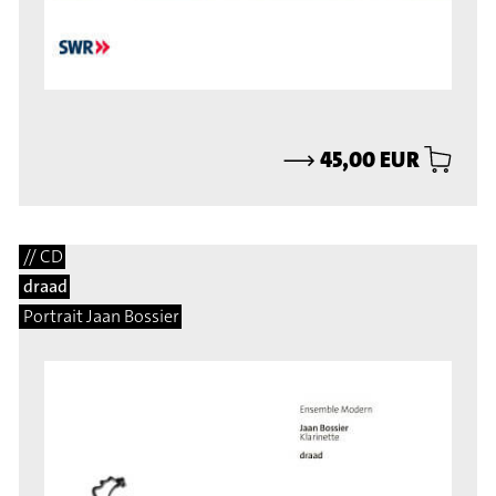
⟶
45,00 EUR
// CD
draad
Portrait Jaan Bossier