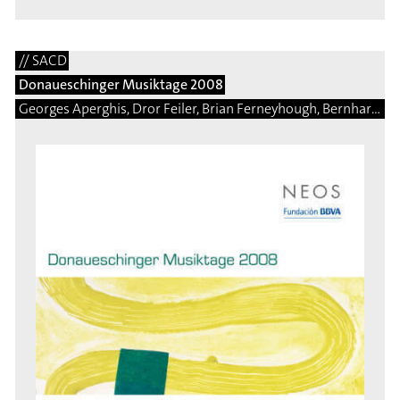
// SACD
Donaueschinger Musiktage 2008
Georges Aperghis, Dror Feiler, Brian Ferneyhough, Bernhard Gander, Saed Haddad, Arnulf Herrmann, Ben Johnston, Eduardo Moguillansky, Isabel Mundry, Brice Pauset, Enno Poppe