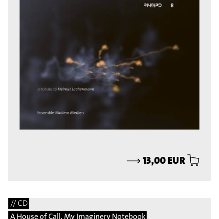
⟶
13,00 EUR
// CD
A House of Call. My Imaginery Notebook