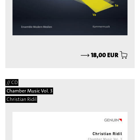
⟶
18,00 EUR
// CD
Chamber Music Vol. 3
Christian Ridil