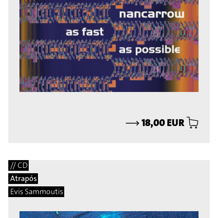
⟶
18,00 EUR
// CD
Atrapós
Evis Sammoutis