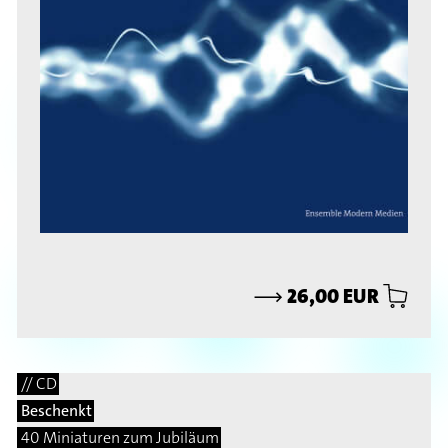
⟶
26,00 EUR
// CD
Beschenkt
40 Miniaturen zum Jubiläum