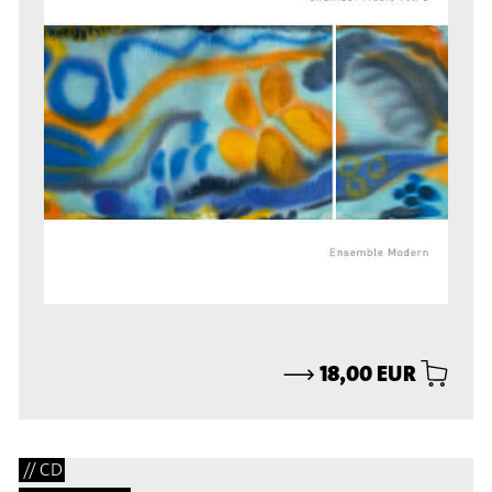
⟶
18,00 EUR
// CD