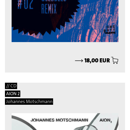
⟶
18,00 EUR
// CD
AION 2
Johannes Motschmann