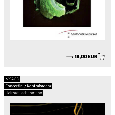
⟶
18,00 EUR
// SACD
Concertini / Kontrakadenz
Helmut Lachenmann