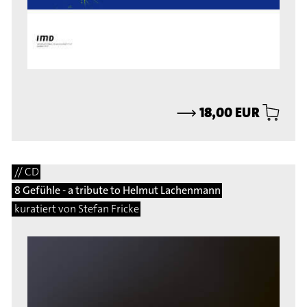
⟶
18,00 EUR
// CD
8 Gefühle - a tribute to Helmut Lachenmann
kuratiert von Stefan Fricke