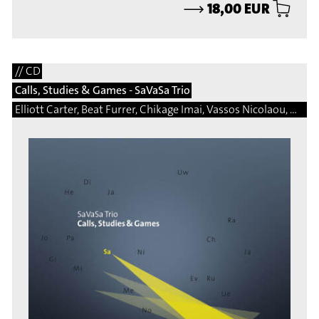
⟶
18,00 EUR
// CD
Calls, Studies & Games - SaVaSa Trio
Elliott Carter, Beat Furrer, Chikage Imai, Vassos Nicolaou, Matej Bonin, Bernhard Gander, Manfred Trojahn, Vito Žuraj, Marcelo Perticone, Steingrimur Rohloff, Márton Illés, Natalio Sued, Damon Thomas Lee, Hermann Kretzschmar, Martin Matalon, Adalberto Vidal