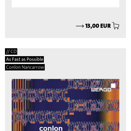
⟶
13,00 EUR
// CD
As Fast as Possible
Conlon Nancarrow