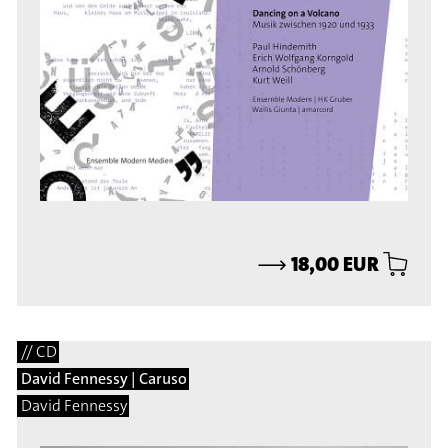
⟶
18,00 EUR
// CD
David Fennessy | Caruso
David Fennessy