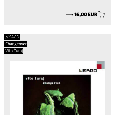
⟶
16,00 EUR
// SACD
Changeover
Vito Žuraj