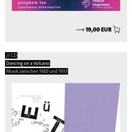
⟶
19,00 EUR
// CD
Dancing on a Volcano
Musik zwischen 1920 und 1933