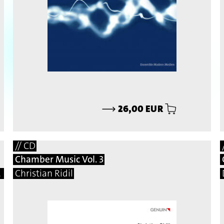
⟶
26,00 EUR
// CD
Chamber Music Vol. 3
mar, Martin Matalon, Adalberto Vidal
Christian Ridil