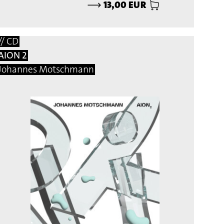
⟶
13,00 EUR
// CD
AION 2
Johannes Motschmann