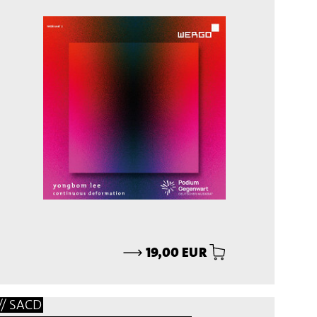
⟶
19,00 EUR
// SACD