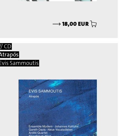
⟶
18,00 EUR
// CD
Atrapós
Evis Sammoutis