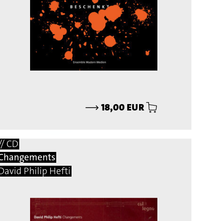
⟶
18,00 EUR
// CD
Changements
David Philip Hefti