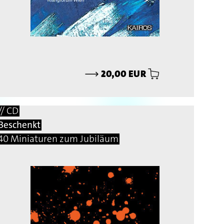
⟶
20,00 EUR
// CD
Beschenkt
40 Miniaturen zum Jubiläum