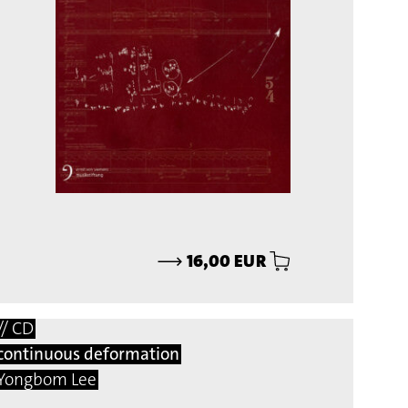
⟶
16,00 EUR
// CD
continuous deformation
Yongbom Lee