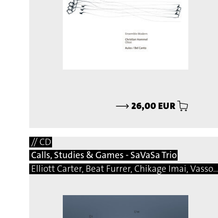
⟶
26,00 EUR
// CD
Calls, Studies & Games - SaVaSa Trio
Elliott Carter, Beat Furrer, Chikage Imai, Vassos Nicolaou, Matej Bonin, Bernhard Gander, Manfred Trojahn, Vito Žuraj, Marcelo Perticone, Steingrimur Rohloff, Márton Illés, Natalio Sued, Damon Thomas Lee, Hermann Kretzsch