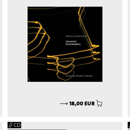
⟶
18,00 EUR
// CD