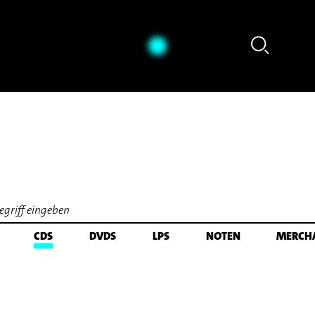
 Sleeping - aus: The Yellow Shark (Arr. Ali N. Askin) (1992) [excerpt]
CDS
DVDS
LPS
NOTEN
MERCH