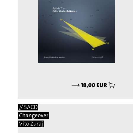
⟶
18,00 EUR
// SACD
Changeover
Vito Žuraj