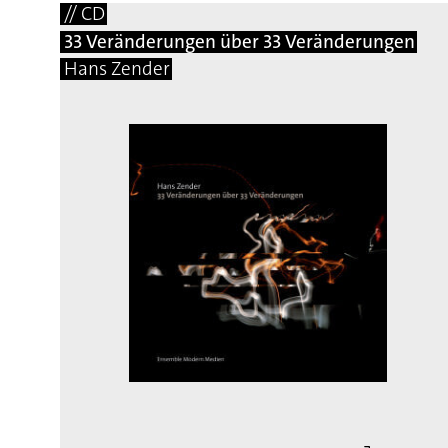
// CD
33 Veränderungen über 33 Veränderungen
Hans Zender