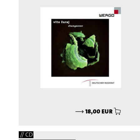
⟶
18,00 EUR
// CD