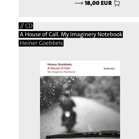
⟶
18,00 EUR
// CD
A House of Call. My Imaginery Notebook
Heiner Goebbels