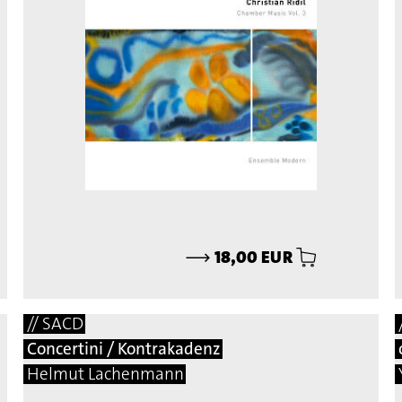
⟶
18,00 EUR
// SACD
Concertini / Kontrakadenz
Helmut Lachenmann