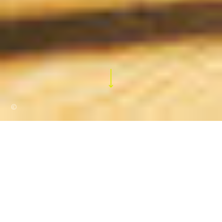
©
COMING SOON
// CONCERT