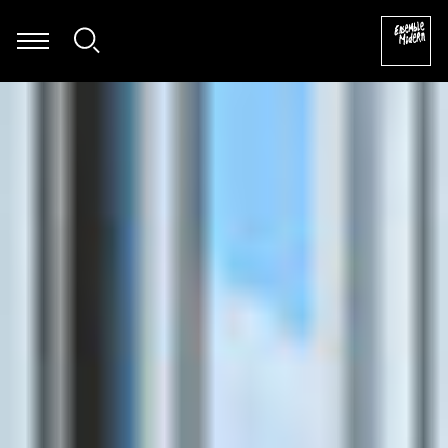
 Dierksen - Folke Rabe: Basta für Posaune solo (1982) [excerpt]