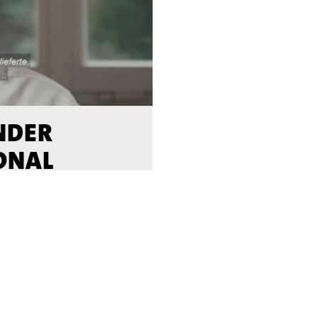
NDER
IONAL
CADEMY