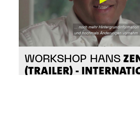
ZE
WORKSHOP HANS
(TRAILER) - INTERNAT
ENSEMBLE MODERN A
#ausbildung