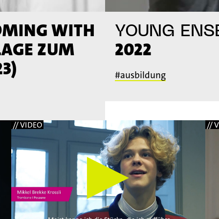
OMING WITH
YOUNG ENS
LAGE ZUM
2022
3)
#ausbildung
// VIDEO
// 