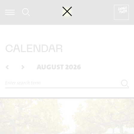
 Dierksen - Folke Rabe: Basta für Posaune solo (1982) [excerpt]
CALENDAR
<
>
AUGUST 2026