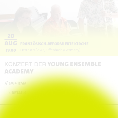
20
AUG
FRANZÖSISCH-REFORMIERTE KIRCHE
19.00
Herrnstraße 43
Offenbach
(Germany)
YOUNG ENSEMBLE
KONZERT DER
ACADEMY
// em + iema
⟶
DETAILS