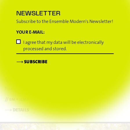
NEWSLETTER
Subscribe to the Ensemble Modern's Newsletter!
YOUR E-MAIL:
23
I agree that my data will be electronically
AUG
processed and stored.
PRODUKTIONSHAUS NAXOS, NAXOSHALLE
19.00
Waldschmidtstraße 19
Frankfurt am Main
(Germany)
⟶
SUBSCRIBE
HALLENKONZERT X 3.
100. NAXOS
YOUNG ENSEMBLE ACADEMY
Naxos Hallenkonzert #100α - SHIFTING TIDES
// em + iema
⟶
DETAILS