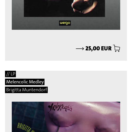
⟶
25,00 EUR
// LP
Melencolic Medley
Brigitta Muntendorf