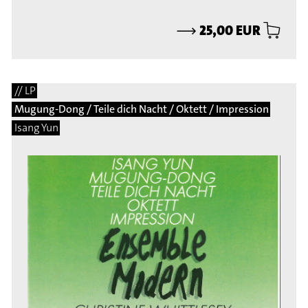
⟶
25,00 EUR
// LP
Mugung-Dong / Teile dich Nacht / Oktett / Impression
Isang Yun