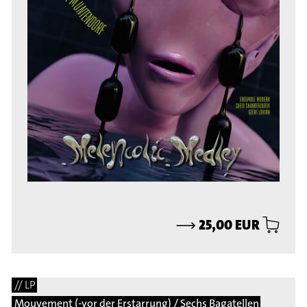
⟶
25,00 EUR
// LP
Mouvement (-vor der Erstarrung) / Sechs Bagatellen