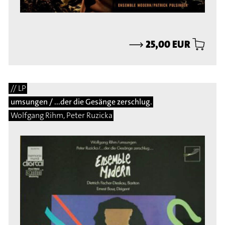
⟶
25,00 EUR
// LP
umsungen / ...der die Gesänge zerschlug.
Wolfgang Rihm, Peter Ruzicka