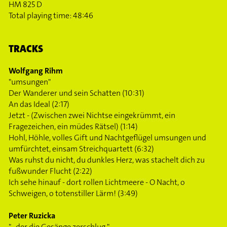
HM 825 D
Total playing time: 48:46
TRACKS
Wolfgang Rihm
"umsungen"
Der Wanderer und sein Schatten (10:31)
An das Ideal (2:17)
Jetzt - (Zwischen zwei Nichtse eingekrümmt, ein
Fragezeichen, ein müdes Rätsel) (1:14)
Hohl, Höhle, volles Gift und Nachtgeflügel umsungen und
umfürchtet, einsam Streichquartett (6:32)
Was ruhst du nicht, du dunkles Herz, was stachelt dich zu
fußwunder Flucht (2:22)
Ich sehe hinauf - dort rollen Lichtmeere - O Nacht, o
Schweigen, o totenstiller Lärm! (3:49)
Peter Ruzicka
"...der die Gesänge zerschlug."