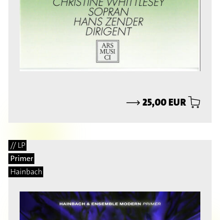
⟶
25,00 EUR
// LP
Primer
Hainbach