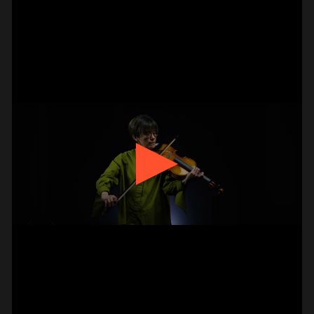
VIOLA | YU
MEGUMI KASAKAWA,
KUWABARA ›THE SIX HOURS II‹
FOR VIOLA SOLO (2023)
#portrait
// STREAM