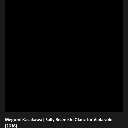
YOUNG_TALENTS (16.07.2023)
#ausbildung
// STREAM
DANCES HR-
CRESC... EARTH
SINFONIEORCHESTER &
Megumi Kasakawa | Sally Beamish: Glanz für Viola solo
ENSEMBLE MODERN (17.2.2023)
(2016)