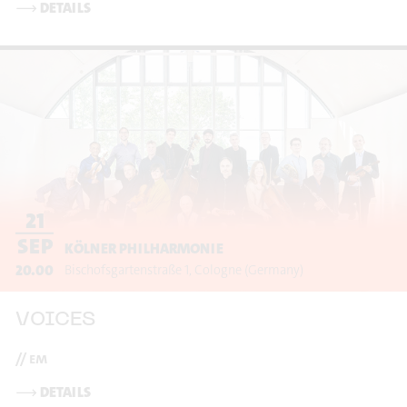
⟶
DETAILS
21
SEP
KÖLNER PHILHARMONIE
20.00
Bischofsgartenstraße 1
Cologne
(Germany)
VOICES
// em
⟶
DETAILS