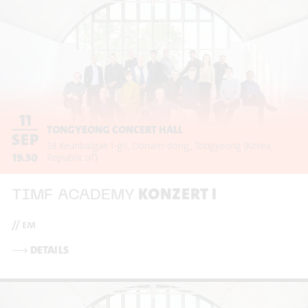
11
TONGYEONG CONCERT HALL
SEP
38 Keunbalgae 1-gil, Donam-dong,
Tongyeong
(Korea,
19.30
Republic of)
KONZERT I
TIMF ACADEMY
// em
⟶
DETAILS