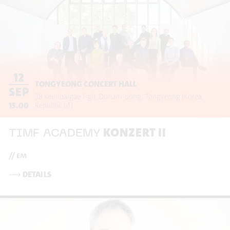
12
TONGYEONG CONCERT HALL
SEP
38 Keunbalgae 1-gil, Donam-dong,
Tongyeong
(Korea,
15.00
Republic of)
KONZERT II
TIMF ACADEMY
// em
⟶
DETAILS