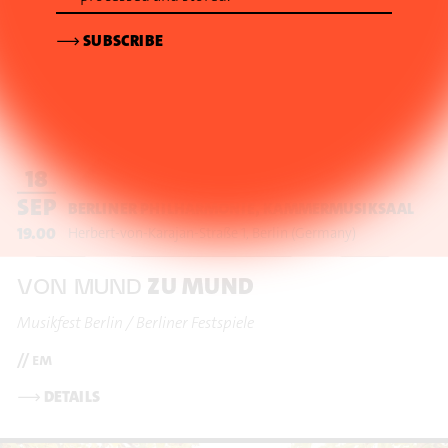
⟶
SUBSCRIBE
18
SEP
BERLINER PHILHARMONIE, KAMMERMUSIKSAAL
19.00
Herbert-von-Karajan-Straße 1
Berlin
(Germany)
ZU MUND
VON MUND
Musikfest Berlin / Berliner Festspiele
// em
⟶
DETAILS