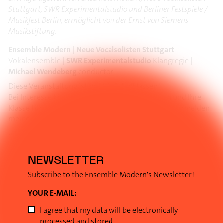
Stuttgart, SWR Experimentalstudio und Berliner Festspiele /
Musikfest Berlin, ermöglicht von der Ernst von Siemens
Musikstiftung.
Ensemble Modern
|
Neue Vocalsolisten Stuttgart
Vokalensemble |
SWR Experimentalstudio
Klangregie |
Michael Wendeberg
conductor
Diese Veranstaltung ist nur für Schulklassen!
Bei Interesse können Sie uns gerne kontaktieren und Ihre
Klasse für eine unserer Open Young Ears!-Proben anmelden:
meineke@ensemble-modern.com
›Open Young Ears!‹ ist ein Projekt von Sound Port Frankfurt
2030 – Werkstatt für Musik und Experiment. Gefördert durch
die Crespo Foundation.
NEWSLETTER
Subscribe to the Ensemble Modern's Newsletter!
YOUR E-MAIL:
I agree that my data will be electronically
processed and stored.