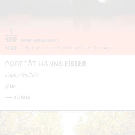
1
SEP
OPER FRANKFURT
19.30
Willy-Brandt-Platz
Frankfurt am Main
(Germany)
EISLER
PORTRÄT HANNS
Happy New Ears
// em
⟶
DETAILS