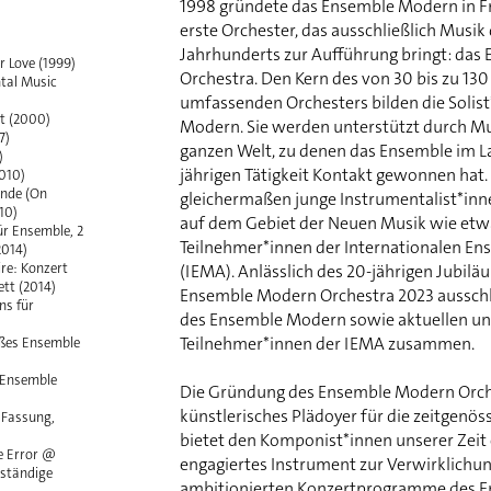
1998 gründete das Ensemble Modern in F
erste Orchester, das ausschließlich Musik 
Jahrhunderts zur Aufführung bringt: da
r Love (1999)
Orchestra. Den Kern des von 30 bis zu 13
tal Music
umfassenden Orchesters bilden die Solis
t (2000)
Modern. Sie werden unterstützt durch Mu
7)
ganzen Welt, zu denen das Ensemble im La
)
jährigen Tätigkeit Kontakt gewonnen hat.
010)
nde (On
gleichermaßen junge Instrumentalist*inn
10)
auf dem Gebiet der Neuen Musik wie etw
ür Ensemble, 2
Teilnehmer*innen der Internationalen 
2014)
re: Konzert
(IEMA). Anlässlich des 20-jährigen Jubilä
ett (2014)
Ensemble Modern Orchestra 2023 ausschli
ns für
des Ensemble Modern sowie aktuellen u
Teilnehmer*innen der IEMA zusammen.
oßes Ensemble
 Ensemble
Die Gründung des Ensemble Modern Orche
künstlerisches Plädoyer für die zeitgenös
 Fassung,
bietet den Komponist*innen unserer Zeit e
 Error @
engagiertes Instrument zur Verwirklichung
lständige
ambitionierten Konzertprogramme des 