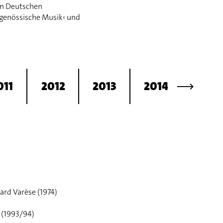
em Deutschen
itgenössische Musik‹ und
⟶
011
2012
2013
2014
2015
ard Varèse (1974)
(1993/94)