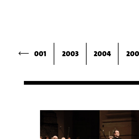
⟶
2000
2001
2003
2004
200