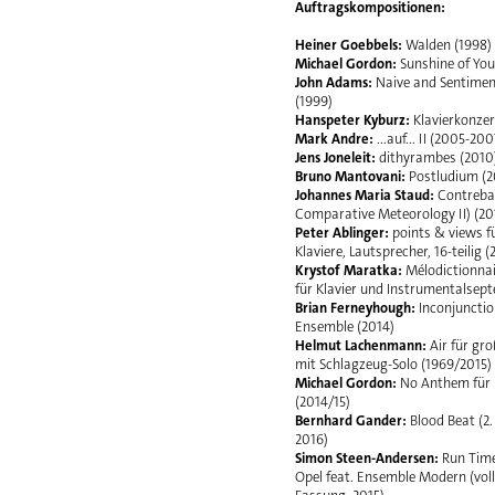
Auftragskompositionen:
Heiner Goebbels:
Walden (1998)
Michael Gordon:
Sunshine of You
John Adams:
Naive and Sentimen
(1999)
Hanspeter Kyburz:
Klavierkonzer
Mark Andre:
...auf... II (2005-200
Jens Joneleit:
dithyrambes (2010
Bruno Mantovani:
Postludium (2
Johannes Maria Staud:
Contreba
Comparative Meteorology II) (20
Peter Ablinger:
points & views f
Klaviere, Lautsprecher, 16-teilig (
Krystof Maratka:
Mélodictionnai
für Klavier und Instrumentalsept
Brian Ferneyhough:
Inconjunctio
Ensemble (2014)
Helmut Lachenmann:
Air für gr
mit Schlagzeug-Solo (1969/2015)
Michael Gordon:
No Anthem für
(2014/15)
Bernhard Gander:
Blood Beat (2.
2016)
Simon Steen-Andersen:
Run Time
Opel feat. Ensemble Modern (vol