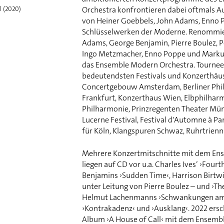
l (2020)
Orchestra konfrontieren dabei oftmals A
von Heiner Goebbels, John Adams, Enno 
Schlüsselwerken der Moderne. Renommier
Adams, George Benjamin, Pierre Boulez, Pe
Ingo Metzmacher, Enno Poppe und Markus 
das Ensemble Modern Orchestra. Tournee
bedeutendsten Festivals und Konzerthäus
Concertgebouw Amsterdam, Berliner Phil
Frankfurt, Konzerthaus Wien, Elbphilhar
Philharmonie, Prinzregenten Theater Mü
Lucerne Festival, Festival d'Automne à Pa
für Köln, Klangspuren Schwaz, Ruhrtrienn
Mehrere Konzertmitschnitte mit dem En
liegen auf CD vor u.a. Charles Ives‘ ›Fou
Benjamins ›Sudden Time‹, Harrison Birtwi
unter Leitung von Pierre Boulez – und ›T
Helmut Lachenmanns ›Schwankungen am
›Kontrakadenz‹ und ›Ausklang‹. 2022 ers
Album ›A House of Call‹ mit dem Ensemb