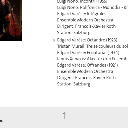
Luigi Nono: Incontri (1955)
Luigi Nono: Polifonica - Monodia - Ri
Edgard Varèse: Intégrales
Ensemble Modern Orchestra
Dirigent: Francois-Xavier Roth
Station: Salzburg
Edgard Varèse: Octandre (1923)
Tristan Murail: Treize couleurs du so
Edgard Varèse: Ecuatorial (1934)
Iannis Xenakis: Alax für drei Ensemb
Edgard Varèse: Offrandes (1921)
Ensemble Modern Orchestra
Dirigent: Francois-Xavier Roth
Station: Salzburg
⟶
es