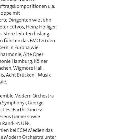
uftragskompositionen u.a.
Poppe mit
te Dirigenten wie John
ter Eötvös, Heinz Holliger,
Stenz leiteten bislang
n führten das EMO zu den
ern in Europa wie
harmonie, Alte Oper
monie Hamburg, Kölner
nchen, Wigmore Hall,
ris, Acht Brücken | Musik
ale.
semble Modern Orchestra
rth Symphony‹, George
stles ›Earth Dances‹ –
heseus Game‹ sowie
 Rand‹ ›NUN‹,
chien bei ECM Medien das
le Modern Orchestra unter