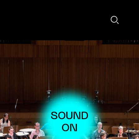
 - Kaija Saariaho: Folia für Kontrabass & Elektronik (1995) [excerpt]