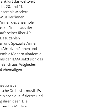
rankfurt das weltweit
des 20. und 21.
s Ensemble Modern
0 Musiker*innen
t*innen des Ensemble
siker*innen aus der
ufe seiner über 40-
 Dazu zählen
en und Spezialist*innen
a Absolvent*innen und
Ensemble Modern Akademie
ums der IEMA setzt sich das
eßlich aus Mitgliedern
nd ehemaligen
stra ist ein
sische Orchestermusik. Es
in hoch qualifiziertes und
 ihrer Ideen. Die
Ensemble Modern