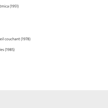
tmica (1951)
leil couchant (1978)
les (1985)