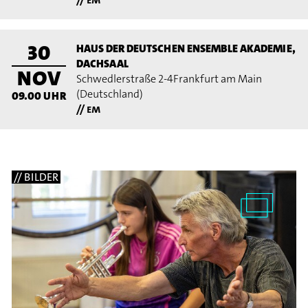
30
HAUS DER DEUTSCHEN ENSEMBLE AKADEMIE,
DACHSAAL
NOV
Schwedlerstraße 2-4
Frankfurt am Main
(Deutschland)
09.00
UHR
// em
// BILDER