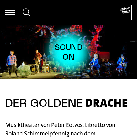
 Römer - William Byrd: The Earl of Salisbury's Pavan (arr. für Mar
©
DRACHE
DER GOLDENE
Musiktheater von Peter Eötvös. Libretto von
Roland Schimmelpfennig nach dem