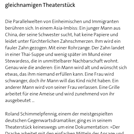
gleichnamigen Theaterstück
Die Parallelwelten von Einheimischen und Immigranten
berühren sich. In einem Asia-Imbiss: Ein junger Mann aus
China, der seine Schwester sucht, hat keine Papiere und
leidet unter fürchterlichen Zahnschmerzen. Ihm wird ein
fauler Zahn gezogen. Mit einer Rohrzange. Der Zahn landet
in einer Thai-Suppe und wenig später im Mund einer
Stewardess, die in unmittel­barer Nachbarschaft wohnt.
Genau wie die anderen: Ein Mann wird alt und wünscht sich
etwas, das ihm niemand erfüllen kann. Eine Frau wird
schwanger, doch ihr Mann will das Kind nicht haben. Ein
anderer Mann wird von seiner Frau verlassen. Eine Grille
arbeitet für eine Ameise und wird zunehmend von ihr
ausgebeutet ...
Roland Schimmelpfennig, einem der meistgespielten
deutschen Gegen­warts­dramatiker, ging es in seinem
Theaterstück keineswegs um eine Dokumentation: »Der
Drache arbeitet mit den einfachen Mitteln der Ansage und