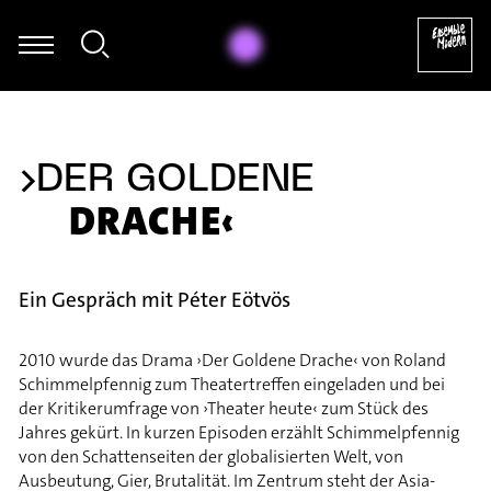
d: The Earl of Salisbury's Pavan (arr. für Marimba von Rainer Röme
›DER GOLDENE
DRACHE‹
Ein Gespräch mit Péter Eötvös
2010 wurde das Drama ›Der Goldene Drache‹ von Roland
Schimmelpfennig zum Theatertreffen eingeladen und bei
der Kritikerumfrage von ›Theater heute‹ zum Stück des
Jahres gekürt. In kurzen Episoden erzählt Schimmelpfennig
von den Schattenseiten der globalisierten Welt, von
Ausbeutung, Gier, Brutalität. Im Zentrum steht der Asia-