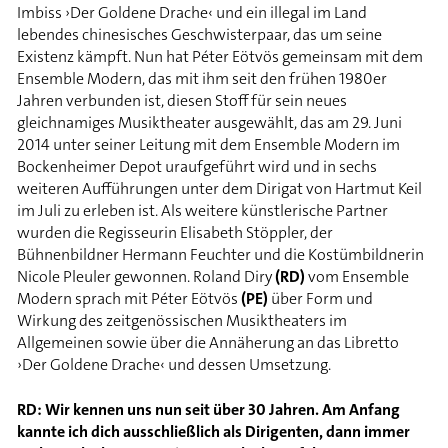
Imbiss ›Der Goldene Drache‹ und ein illegal im Land
lebendes chinesisches Geschwisterpaar, das um seine
Existenz kämpft. Nun hat Péter Eötvös gemeinsam mit dem
Ensemble Modern, das mit ihm seit den frühen 1980er
Jahren verbunden ist, diesen Stoff für sein neues
gleichnamiges Musiktheater ausgewählt, das am 29. Juni
2014 unter seiner Leitung mit dem Ensemble Modern im
Bockenheimer Depot uraufgeführt wird und in sechs
weiteren Aufführungen unter dem Dirigat von Hartmut Keil
im Juli zu erleben ist. Als weitere künstlerische Partner
wurden die Regisseurin Elisabeth Stöppler, der
Bühnenbildner Hermann Feuchter und die Kostümbildnerin
Nicole Pleuler gewonnen. Roland Diry
(RD)
vom Ensemble
Modern sprach mit Péter Eötvös
(PE)
über Form und
Wirkung des zeitgenössischen Musiktheaters im
Allgemeinen sowie über die Annäherung an das Libretto
›Der Goldene Drache‹ und dessen Umsetzung.
RD: Wir kennen uns nun seit über 30 Jahren. Am Anfang
kannte ich dich ausschließlich als Dirigenten, dann immer