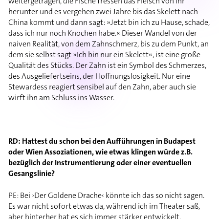
weitergetragen, die Fische fressen das Fleisch von ihr
herunter und es vergehen zwei Jahre bis das Skelett nach
China kommt und dann sagt: »Jetzt bin ich zu Hause, schade,
dass ich nur noch Knochen habe.« Dieser Wandel von der
naiven Realität, von dem Zahnschmerz, bis zu dem Punkt, an
dem sie selbst sagt »Ich bin nur ein Skelett«, ist eine große
Qualität des Stücks. Der Zahn ist ein Symbol des Schmerzes,
des Ausgeliefertseins, der Hoffnungslosigkeit. Nur eine
Stewardess reagiert sensibel auf den Zahn, aber auch sie
wirft ihn am Schluss ins Wasser.
RD: Hattest du schon bei den Aufführungen in Budapest
oder Wien Assoziationen, wie etwas klingen würde z.B.
bezüglich der Instrumentierung oder einer eventuellen
Gesangslinie?
PE: Bei ›Der Goldene Drache‹ könnte ich das so nicht sagen.
Es war nicht sofort etwas da, während ich im Theater saß,
aber hinterher hat es sich immer stärker entwickelt.