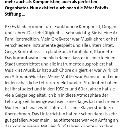
mehr auch als Komponisten; auch als perfekten
Organisator. Nun existiert auch noch die Péter Eötvös
Stiftung ...
PE: Es bleiben immer drei Funktionen: Komponist, Dirigent
und Lehrer. Die Lehrtätigkeit ist sehr wichtig. Sie ist eine Art
Familientradition. Mein Großvater war Musiklehrer; er hat
verschiedene Instrumente gespielt und alle unterrichtet:
Geige, Kontrabass, ich glaube auch Cimbalom, Klarinette.
Das kommt wahrscheinlich daher, dass er in einer kleinen
Stadt unterrichtet und alle Instrumente ausprobiert hat.
Musik ist Musik. Er hat auch Chöre dirigiert, er war wirklich
ein Allround-Musiker. Meine Mutter war Pianistin und eine
leidenschaftliche Lehrerin. Viele hundert Studenten haben
bei ihr studiert und in den 1950er und 60er Jahren hat sie
viele Geiger begleitet. Ich bin in diese Atmosphäre der
Lehrtätigkeit hineingewachsen. Eines Tages bat mich meine
Mutter – ich war zwölf Jahre alt –, eine Klavierstunde zu
übernehmen. Das Unterrichten hat mir schon damals sehr
gut gefallen. Aber mein Hauptinteresse war von Anfang an
das Komponieren. Mit vier, fünf Jahren konnte ich schon