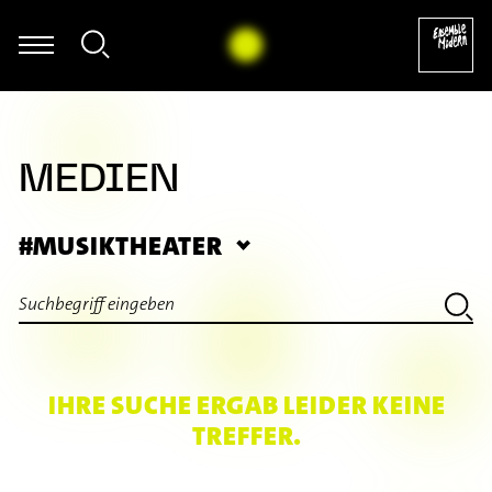
mer - William Byrd: The Earl of Salisbury's Pavan (arr. für Marimb
MEDIEN
#MUSIKTHEATER
IHRE SUCHE ERGAB LEIDER KEINE
TREFFER.