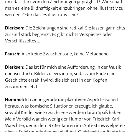
um, das stark von den Zeichnungen geprägt ist? Wie schafft
man es, eine Bildhaftigkeit einzubringen, ohne illustrativ zu
werden. Oder darf es illustrativ sein?
Dierksen:
Die Zeichnungen sind radikal. Sie lassen gar nichts
zu, sind stark begrenzt. Es gibt nichts Verspieltes oder
Verschlüsseltes ...
Fausch:
Also keine Zwischentöne, keine Metaebene.
Dierksen:
Das ist für mich eine Aufforderung, in der Musik
ebenso starke Bilder zu evozieren, sodass am Ende eine
Geschichte erzählt wird, die sich erst in den Köpfen
zusammensetzt.
Hommel:
Ich ziehe gerade die plakativen Aspekte isoliert
heraus, was komische Situationen erzeugt. Ich glaube,
sowohl Kinder wie Erwachsene werden daran Spaß haben.
Mein Vorbild war ein wenig der Humor von Friedrich Karl
Waechter, der in den 1970er Jahren im ›Anti-Struwwelpeter‹
dieses Spiel wunderbar gespielt hat. Gleichzeitig möchte ich