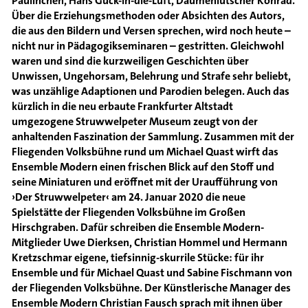
Paulinchen, Hans Guck-in-die-Luft, Daumenlutscher Konrad.
Über die Erziehungsmethoden oder Absichten des Autors,
die aus den Bildern und Versen sprechen, wird noch heute –
nicht nur in Pädagogikseminaren – gestritten. Gleichwohl
waren und sind die kurzweiligen Geschichten über
Unwissen, Ungehorsam, Belehrung und Strafe sehr beliebt,
was unzählige Adaptionen und Parodien belegen. Auch das
kürzlich in die neu erbaute Frankfurter Altstadt
umgezogene Struwwelpeter Museum zeugt von der
anhaltenden Faszination der Sammlung. Zusammen mit der
Fliegenden Volksbühne rund um Michael Quast wirft das
Ensemble Modern einen frischen Blick auf den Stoff und
seine Miniaturen und eröffnet mit der Uraufführung von
›Der Struwwelpeter‹ am 24. Januar 2020 die neue
Spielstätte der Fliegenden Volksbühne im Großen
Hirschgraben. Dafür schreiben die Ensemble Modern-
Mitglieder Uwe Dierksen, Christian Hommel und Hermann
Kretzschmar eigene, tiefsinnig-skurrile Stücke: für ihr
Ensemble und für Michael Quast und Sabine Fischmann von
der Fliegenden Volksbühne. Der Künstlerische Manager des
Ensemble Modern Christian Fausch sprach mit ihnen über